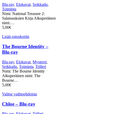
Blu-ray
,
Elokuvat
,
Seikkailu
,
Toiminta
Nimi: National Treasure 2:
Salaisuuksien Kirja Alkuperäinen
nimi:…
5,00
€
Lisää ostoskoriin
The Bourne Identity –
Blu-ray
Blu-ray
,
Elokuvat
,
Mysteeri
,
Seikkailu
,
Toiminta
,
Trilleri
Nimi: The Bourne Identity
Alkuperäinen nimi: The
Bourne…
5,00
€
Valitse vaihtoehdoista
Chloe – Blu-ray
Blu-ray
,
Elokuvat
,
Trilleri