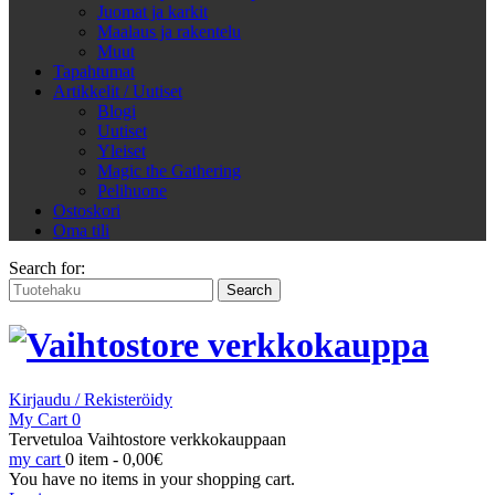
Juomat ja karkit
Maalaus ja rakentelu
Muut
Tapahtumat
Artikkelit / Uutiset
Blogi
Uutiset
Yleiset
Magic the Gathering
Pelihuone
Ostoskori
Oma tili
Search for:
Kirjaudu / Rekisteröidy
My Cart
0
Tervetuloa Vaihtostore verkkokauppaan
my cart
0 item -
0,00
€
You have no items in your shopping cart.