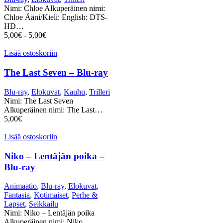
Nimi: Chloe Alkuperäinen nimi:
Chloe Ääni/Kieli: English: DTS-
HD…
5,00
€
-
5,00
€
Lisää ostoskoriin
The Last Seven – Blu-ray
Blu-ray
,
Elokuvat
,
Kauhu
,
Trilleri
Nimi: The Last Seven
Alkuperäinen nimi: The Last…
5,00
€
Lisää ostoskoriin
Niko – Lentäjän poika –
Blu-ray
Animaatio
,
Blu-ray
,
Elokuvat
,
Fantasia
,
Kotimaiset
,
Perhe &
Lapset
,
Seikkailu
Nimi: Niko – Lentäjän poika
Alkuperäinen nimi: Niko…