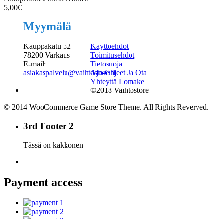
5,00
€
Myymälä
Kauppakatu 32
Käyttöehdot
78200 Varkaus
Toimitusehdot
E-mail:
Tietosuoja
asiakaspalvelu@vaihtostore.fi
Ajo-Ohjeet Ja Ota
Yhteyttä Lomake
©2018 Vaihtostore
© 2014 WooCommerce Game Store Theme. All Rights Reverved.
3rd Footer 2
Tässä on kakkonen
Payment access