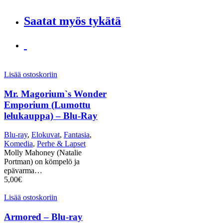
Saatat myös tykätä
Lisää ostoskoriin
Mr. Magorium`s Wonder
Emporium (Lumottu
lelukauppa) – Blu-Ray
Blu-ray
,
Elokuvat
,
Fantasia
,
Komedia
,
Perhe & Lapset
Molly Mahoney (Natalie
Portman) on kömpelö ja
epävarma…
5,00
€
Lisää ostoskoriin
Armored – Blu-ray