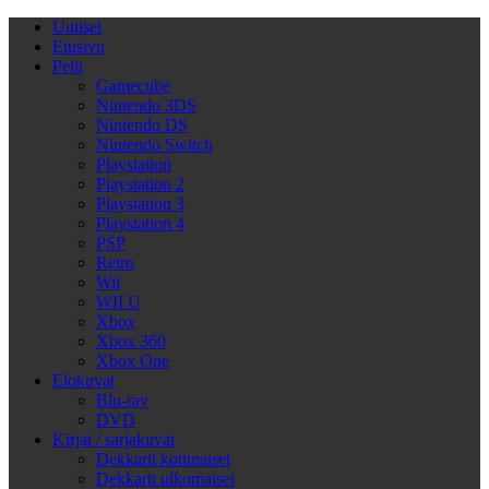
Uutiset
Etusivu
Pelit
Gamecube
Nintendo 3DS
Nintendo DS
Nintendo Switch
Playstation
Playstation 2
Playstation 3
Playstation 4
PSP
Retro
Wii
WII U
Xbox
Xbox 360
Xbox One
Elokuvat
Blu-ray
DVD
Kirjat / sarjakuvat
Dekkarit kotimaiset
Dekkarit ulkomaiset