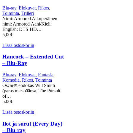
Blu-ray
,
Elokuvat
,
Rikos
,
Toiminta
,
Trilleri
Nimi: Armored Alkuperäinen
nimi: Armored Ääni/Kieli:
English: DTS-HD…
5,00
€
Lisää ostoskoriin
Hancock – Extended Cut
– Blu-Ray
Blu-ray
,
Elokuvat
,
Fantasia
,
Komedia
,
Rikos
,
Toiminta
Oscar®-ehdokas Will Smith
(paras miespääosa, The Pursuit
of…
5,00
€
Lisää ostoskoriin
Ilot ja surut (Every Day)
– Blu-ray