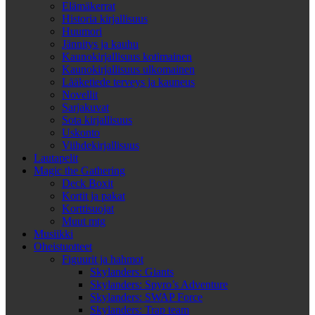
Elämäkerrat
Historia kirjallisuus
Huumori
Jännitys ja kauhu
Kaunokirjallisuus kotimainen
Kaunokirjallisuus ulkomainen
Lääketiede terveys ja kauneus
Novellit
Sarjakuvat
Sota kirjallisuus
Uskonto
Viihdekirjallisuus
Lautapelit
Magic the Gathering
Deck Boxit
Kortit ja pakat
Korttisuojat
Muut mtg
Musiikki
Oheistuotteet
Figuurit ja hahmot
Skylanders: Giants
Skylanders: Spyro’s Adventure
Skylanders: SWAP Force
Skylanders: Trap team