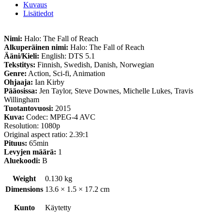
Kuvaus
Lisätiedot
Nimi:
Halo: The Fall of Reach
Alkuperäinen nimi:
Halo: The Fall of Reach
Ääni/Kieli:
English: DTS 5.1
Tekstitys:
Finnish, Swedish, Danish, Norwegian
Genre:
Action, Sci-fi, Animation
Ohjaaja:
Ian Kirby
Pääosissa:
Jen Taylor, Steve Downes, Michelle Lukes, Travis
Willingham
Tuotantovuosi:
2015
Kuva:
Codec: MPEG-4 AVC
Resolution: 1080p
Original aspect ratio: 2.39:1
Pituus:
65min
Levyjen määrä:
1
Aluekoodi:
B
Weight
0.130 kg
Dimensions
13.6 × 1.5 × 17.2 cm
Kunto
Käytetty