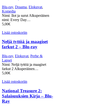
Blu-ray
,
Draama
,
Elokuvat
,
Komedia
Nimi: Ilot ja surut Alkuperäinen
nimi: Every Day…
5,00
€
Lisää ostoskoriin
Neljä tyttöä ja maagiset
farkut 2 – Blu-ray
Blu-ray
,
Elokuvat
,
Perhe &
Lapset
Nimi: Neljä tyttöä ja maagiset
farkut 2 Alkuperäinen…
5,00
€
Lisää ostoskoriin
National Treasure 2:
Salaisuuksien Kirja – Blu-
Ray