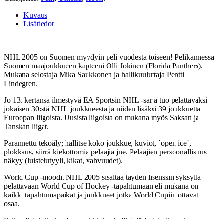
Kuvaus
Lisätiedot
NHL 2005 on Suomen myydyin peli vuodesta toiseen! Pelikannessa
Suomen maajoukkueen kapteeni Olli Jokinen (Florida Panthers).
Mukana selostaja Mika Saukkonen ja hallikuuluttaja Pentti
Lindegren.
Jo 13. kertansa ilmestyvä EA Sportsin NHL -sarja tuo pelattavaksi
jokaisen 30:stä NHL-joukkueesta ja niiden lisäksi 39 joukkuetta
Euroopan liigoista. Uusista liigoista on mukana myös Saksan ja
Tanskan liigat.
Parannettu tekoäly; hallitse koko joukkue, kuviot, ´open ice´,
plokkaus, siirrä kiekottomia pelaajia jne. Pelaajien persoonallisuus
näkyy (luistelutyyli, kikat, vahvuudet).
World Cup -moodi. NHL 2005 sisältää täyden lisenssin syksyllä
pelattavaan World Cup of Hockey -tapahtumaan eli mukana on
kaikki tapahtumapaikat ja joukkueet jotka World Cupiin ottavat
osaa.