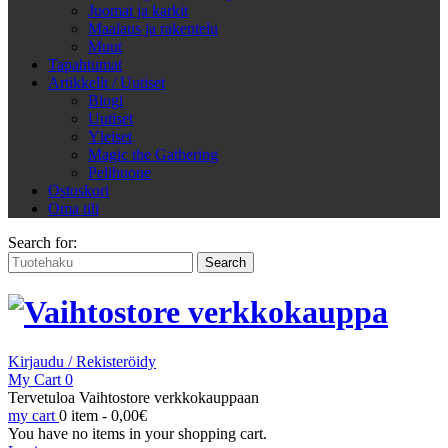
Juomat ja karkit
Maalaus ja rakentelu
Muut
Tapahtumat
Artikkelit / Uutiset
Blogi
Uutiset
Yleiset
Magic the Gathering
Pelihuone
Ostoskori
Oma tili
Search for:
Kirjaudu / Rekisteröidy
My Cart
0
Tervetuloa Vaihtostore verkkokauppaan
my cart
0 item -
0,00
€
You have no items in your shopping cart.