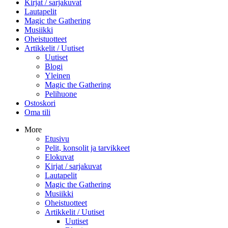
Kirjat / sarjakuvat
Lautapelit
Magic the Gathering
Musiikki
Oheistuotteet
Artikkelit / Uutiset
Uutiset
Blogi
Yleinen
Magic the Gathering
Pelihuone
Ostoskori
Oma tili
More
Etusivu
Pelit, konsolit ja tarvikkeet
Elokuvat
Kirjat / sarjakuvat
Lautapelit
Magic the Gathering
Musiikki
Oheistuotteet
Artikkelit / Uutiset
Uutiset