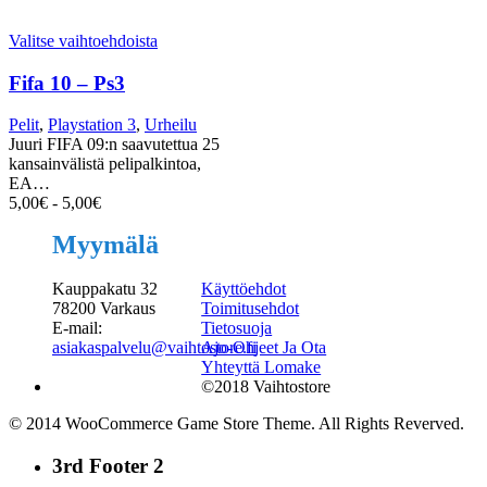
Valitse vaihtoehdoista
Fifa 10 – Ps3
Pelit
,
Playstation 3
,
Urheilu
Juuri FIFA 09:n saavutettua 25
kansainvälistä pelipalkintoa,
EA…
5,00
€
-
5,00
€
Myymälä
Kauppakatu 32
Käyttöehdot
78200 Varkaus
Toimitusehdot
E-mail:
Tietosuoja
asiakaspalvelu@vaihtostore.fi
Ajo-Ohjeet Ja Ota
Yhteyttä Lomake
©2018 Vaihtostore
© 2014 WooCommerce Game Store Theme. All Rights Reverved.
3rd Footer 2