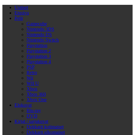
Uutiset
Etusivu
Pelit
Gamecube
Nintendo 3DS
Nintendo DS
Nintendo Switch
Playstation
Playstation 2
Playstation 3
Playstation 4
PSP
Retro
Wii
WII U
Xbox
Xbox 360
Xbox One
Elokuvat
Blu-ray
DVD
Kirjat / sarjakuvat
Dekkarit kotimaiset
Dekkarit ulkomaiset