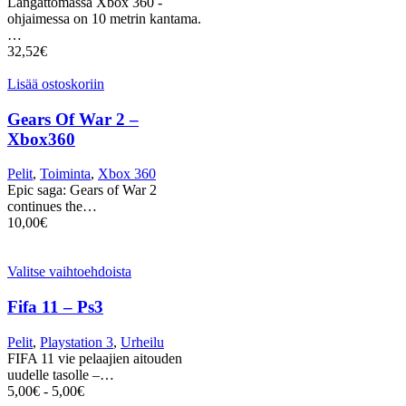
Langattomassa Xbox 360 -
ohjaimessa on 10 metrin kantama.
…
32,52
€
Lisää ostoskoriin
Gears Of War 2 –
Xbox360
Pelit
,
Toiminta
,
Xbox 360
Epic saga: Gears of War 2
continues the…
10,00
€
Valitse vaihtoehdoista
Fifa 11 – Ps3
Pelit
,
Playstation 3
,
Urheilu
FIFA 11 vie pelaajien aitouden
uudelle tasolle –…
5,00
€
-
5,00
€