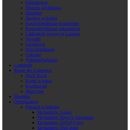
Elämäkerrat
Historia kirjallisuus
Huumori
Jännitys ja kauhu
Kaunokirjallisuus kotimainen
Kaunokirjallisuus ulkomainen
Lääketiede terveys ja kauneus
Novellit
Sarjakuvat
Sota kirjallisuus
Uskonto
Viihdekirjallisuus
Lautapelit
Magic the Gathering
Deck Boxit
Kortit ja pakat
Korttisuojat
Muut mtg
Musiikki
Oheistuotteet
Figuurit ja hahmot
Skylanders: Giants
Skylanders: Spyro’s Adventure
Skylanders: SWAP Force
Skylanders: Trap team