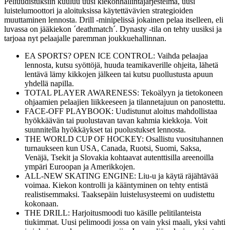
Peliuudistuksiin kuuluu uusi kiekonhallintajärjestelmä, uusi
luistelumoottori ja aloituksissa käytettävävien strategioiden
muuttaminen lennosta. Drill -minipelissä jokainen pelaa itselleen, eli
luvassa on jääkiekon ´deathmatch´. Dynasty -tila on tehty uusiksi ja
tarjoaa nyt pelaajalle paremman joukkuehallinnan.
EA SPORTS? OPEN ICE CONTROL: Vaihda pelaajaa
lennosta, kutsu syöttöjä, huuda teamikaverille ohjeita, lähetä
lentävä lämy kikkojen jälkeen tai kutsu puollustusta apuun
yhdellä napilla.
TOTAL PLAYER AWARENESS: Tekoälyyn ja tietokoneen
ohjaamien pelaajien liikkeeseen ja tilannetajuun on panostettu.
FACE-OFF PLAYBOOK: Uudistunut aloitus mahdollistaa
hyökkäävän tai puolustavan tavan kahmia kiekkoja. Voit
suunnitella hyökkäykset tai puolustukset lennosta.
THE WORLD CUP OF HOCKEY: Osallistu vuosituhannen
turnaukseen kun USA, Canada, Ruotsi, Suomi, Saksa,
Venäjä, Tsekit ja Slovakia kohtaavat autenttisilla areenoilla
ympäri Euroopan ja Amerikkojen.
ALL-NEW SKATING ENGINE: Liu-u ja käytä räjähtävää
voimaa. Kiekon kontrolli ja kääntyminen on tehty entistä
realistisemmaksi. Taaksepäin luistelusysteemi on uudistettu
kokonaan.
THE DRILL: Harjoitusmoodi tuo käsille pelitilanteista
tiukimmat. Uusi pelimoodi jossa on vain yksi maali, yksi vahti