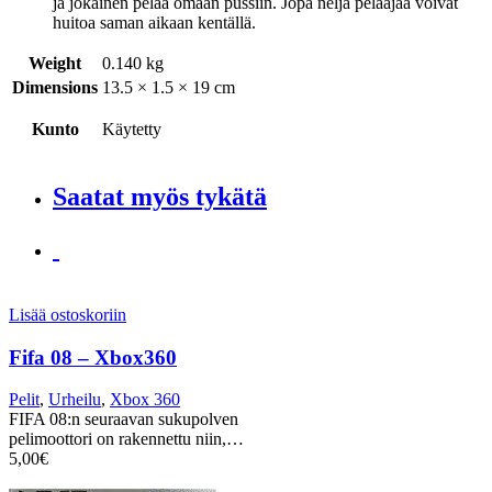
ja jokainen pelaa omaan pussiin. Jopa neljä pelaajaa voivat
huitoa saman aikaan kentällä.
Weight
0.140 kg
Dimensions
13.5 × 1.5 × 19 cm
Kunto
Käytetty
Saatat myös tykätä
Lisää ostoskoriin
Fifa 08 – Xbox360
Pelit
,
Urheilu
,
Xbox 360
FIFA 08:n seuraavan sukupolven
pelimoottori on rakennettu niin,…
5,00
€