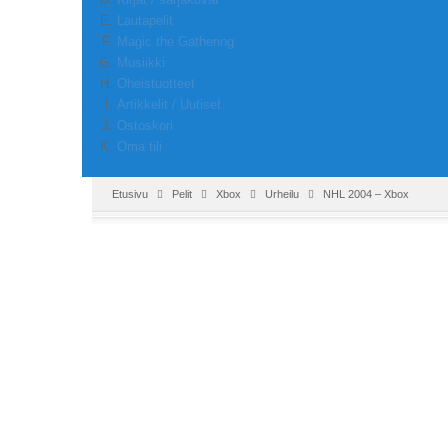
Lautapelit
Magic the Gathering
Musiikki
Oheistuotteet
Artikkelit / Uutiset
Ostoskori
Oma tili
Etusivu
Pelit
Xbox
Urheilu
NHL 2004 – Xbox