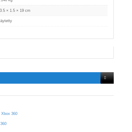
3.5 × 1.5 × 19 cm
äytetty
– Xbox 360
 360