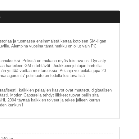
.
t
toriaa ja tuomassa ensimmäistä kertaa kotoisen SM-liigan
uville. Aiempina vuosina tämä herkku on ollut vain PC
arannukseksi. Pelissä on mukana myös loistava ns. Dynasty
taa harteileen GM:n tehtävät. Joukkueenjohtajan harteilla
än yrittää voittaa mestaruuksia. Pelaaja voi pelata jopa 20
managerointi\’ pelimuoto on todella loistava lisä
aafisesti, kaikkien pelaajien kasvot ovat muutettu digitaalisen
sti. Motion Capturella tehdyt liikkeet tuovat peliin sitä
NHL 2004 täyttää kaikkien toiveet ja tekee jälleen kerran
iden kunkun !
.140 kg