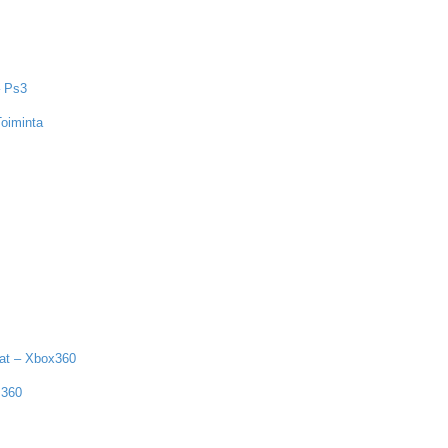
– Ps3
Toiminta
bat – Xbox360
 360