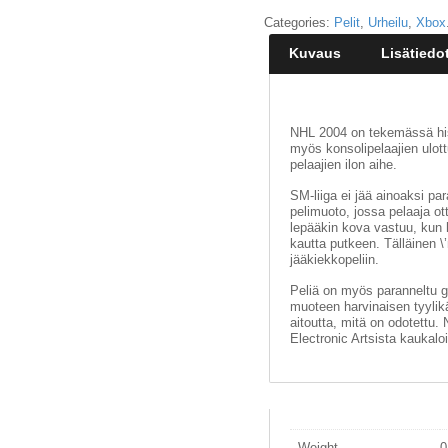
Categories:
Pelit
,
Urheilu
,
Xbox
Kuvaus
Lisätiedo
NHL 2004 on tekemässä his
myös konsolipelaajien ulott
pelaajien ilon aihe.
SM-liiga ei jää ainoaksi p
pelimuoto, jossa pelaaja ot
lepääkin kova vastuu, kun h
kautta putkeen. Tälläinen \’
jääkiekkopeliin.
Peliä on myös paranneltu gr
muoteen harvinaisen tyylikää
aitoutta, mitä on odotettu. 
Electronic Artsista kaukalo
Weight
0