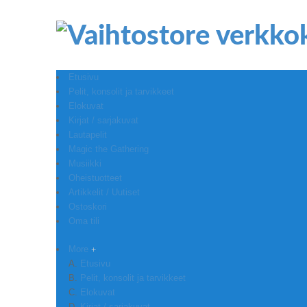
Etusivu
Pelit, konsolit ja tarvikkeet
Elokuvat
Kirjat / sarjakuvat
Lautapelit
Magic the Gathering
Musiikki
Oheistuotteet
Artikkelit / Uutiset
Ostoskori
Oma tili
More
Etusivu
Pelit, konsolit ja tarvikkeet
Elokuvat
Kirjat / sarjakuvat