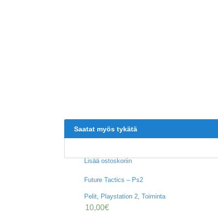
Saatat myös tykätä
Lisää ostoskoriin
Future Tactics – Ps2
Pelit
,
Playstation 2
,
Toiminta
10,00
€