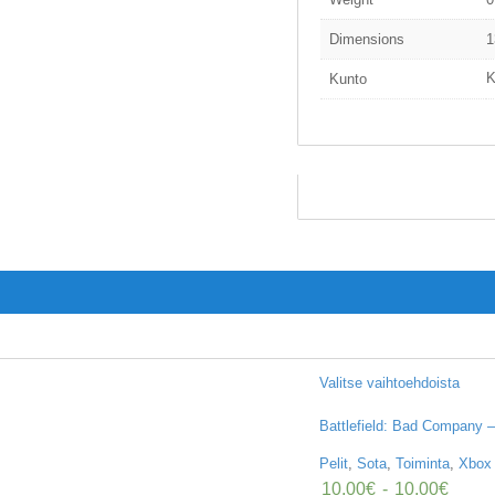
Dimensions
1
K
Kunto
Valitse vaihtoehdoista
Battlefield: Bad Company 
Pelit
,
Sota
,
Toiminta
,
Xbox
10,00
€
-
10,00
€