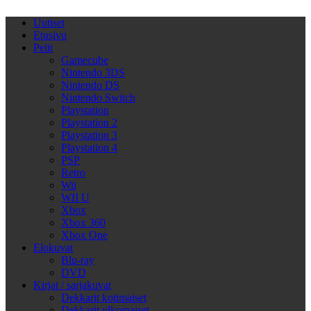
Uutiset
Etusivu
Pelit
Gamecube
Nintendo 3DS
Nintendo DS
Nintendo Switch
Playstation
Playstation 2
Playstation 3
Playstation 4
PSP
Retro
Wii
WII U
Xbox
Xbox 360
Xbox One
Elokuvat
Blu-ray
DVD
Kirjat / sarjakuvat
Dekkarit kotimaiset
Dekkarit ulkomaiset