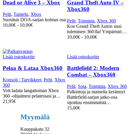
Dead or Alive 3 – Xbox
Grand Theft Auto IV –
Xbox360
Pelit
,
Taistelu
,
Xbox
Suositun DOA-sarjan kolmas osa.
Pelit
,
Toiminta
,
Xbox 360
10,00
€
-
10,00
€
Koe Grand Theft Auton uusi
tuleminen 360:lla! Ympäristö…
10,00
€
-
10,00
€
Lisää ostoskoriin
Lisää ostoskoriin
Pelaa & Lataa Xbox360
Battlefield 2: Modern
Combat – Xbox360
Konsoli / Tarvikkeet
,
Pelit
,
Xbox
360
Pelit
,
Sota
,
Toiminta
,
Xbox 360
Voit ladata langattoman Xbox
Palkintoja ja mainetta kerännyt
360 -ohjaimesi pelatessasi ja…
Battlefield-sarjan jatko-osa
21,95
€
sijoittuu ensimmäistä…
15,00
€
Myymälä
Kauppakatu 32