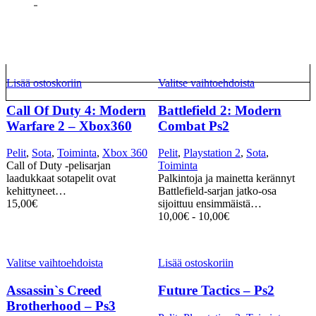
Lisää ostoskoriin
Valitse vaihtoehdoista
Call Of Duty 4: Modern
Battlefield 2: Modern
Warfare 2 – Xbox360
Combat Ps2
Pelit
,
Sota
,
Toiminta
,
Xbox 360
Pelit
,
Playstation 2
,
Sota
,
Call of Duty -pelisarjan
Toiminta
laadukkaat sotapelit ovat
Palkintoja ja mainetta kerännyt
kehittyneet…
Battlefield-sarjan jatko-osa
15,00
€
sijoittuu ensimmäistä…
10,00
€
-
10,00
€
Valitse vaihtoehdoista
Lisää ostoskoriin
Assassin`s Creed
Future Tactics – Ps2
Brotherhood – Ps3