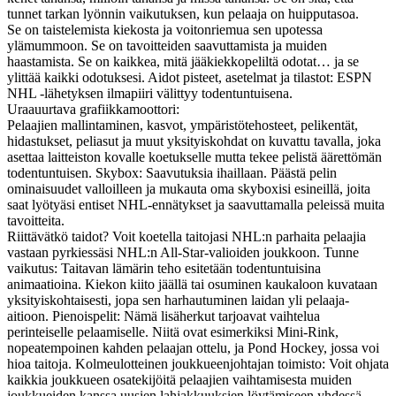
tunnet tarkan lyönnin vaikutuksen, kun pelaaja on huipputasoa.
Se on taistelemista kiekosta ja voitonriemua sen upotessa
ylämummoon. Se on tavoitteiden saavuttamista ja muiden
haastamista. Se on kaikkea, mitä jääkiekkopeliltä odotat… ja se
ylittää kaikki odotuksesi. Aidot pisteet, asetelmat ja tilastot: ESPN
NHL -lähetyksen ilmapiiri välittyy todentuntuisena.
Uraauurtava grafiikkamoottori:
Pelaajien mallintaminen, kasvot, ympäristötehosteet, pelikentät,
hidastukset, peliasut ja muut yksityiskohdat on kuvattu tavalla, joka
asettaa laitteiston kovalle koetukselle mutta tekee pelistä äärettömän
todentuntuisen. Skybox: Saavutuksia ihaillaan. Päästä pelin
ominaisuudet valloilleen ja mukauta oma skyboxisi esineillä, joita
saat lyötyäsi entiset NHL-ennätykset ja saavuttamalla peleissä muita
tavoitteita.
Riittävätkö taidot? Voit koetella taitojasi NHL:n parhaita pelaajia
vastaan pyrkiessäsi NHL:n All-Star-valioiden joukkoon. Tunne
vaikutus: Taitavan lämärin teho esitetään todentuntuisina
animaatioina. Kiekon kiito jäällä tai osuminen kaukaloon kuvataan
yksityiskohtaisesti, jopa sen harhautuminen laidan yli pelaaja-
aitioon. Pienoispelit: Nämä lisäherkut tarjoavat vaihtelua
perinteiselle pelaamiselle. Niitä ovat esimerkiksi Mini-Rink,
nopeatempoinen kahden pelaajan ottelu, ja Pond Hockey, jossa voi
hioa taitoja. Kolmeulotteinen joukkueenjohtajan toimisto: Voit ohjata
kaikkia joukkueen osatekijöitä pelaajien vaihtamisesta muiden
joukkueiden kanssa uusien lahjakkuuksien löytämiseen yhdessä