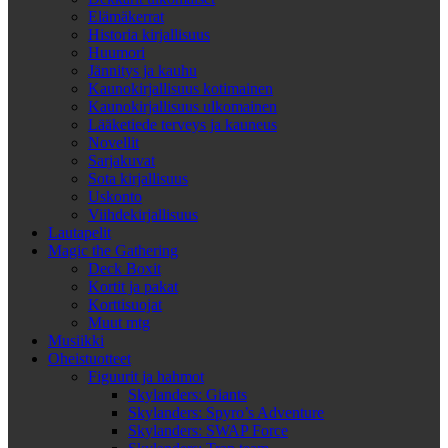
Elämäkerrat
Historia kirjallisuus
Huumori
Jännitys ja kauhu
Kaunokirjallisuus kotimainen
Kaunokirjallisuus ulkomainen
Lääketiede terveys ja kauneus
Novellit
Sarjakuvat
Sota kirjallisuus
Uskonto
Viihdekirjallisuus
Lautapelit
Magic the Gathering
Deck Boxit
Kortit ja pakat
Korttisuojat
Muut mtg
Musiikki
Oheistuotteet
Figuurit ja hahmot
Skylanders: Giants
Skylanders: Spyro’s Adventure
Skylanders: SWAP Force