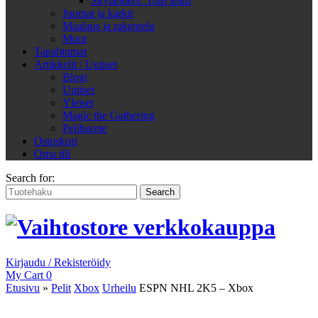
Skylanders: Trap team
Juomat ja karkit
Maalaus ja rakentelu
Muut
Tapahtumat
Artikkelit / Uutiset
Blogi
Uutiset
Yleiset
Magic the Gathering
Pelihuone
Ostoskori
Oma tili
Search for:
Kirjaudu / Rekisteröidy
My Cart
0
Etusivu
»
Pelit
Xbox
Urheilu
ESPN NHL 2K5 – Xbox