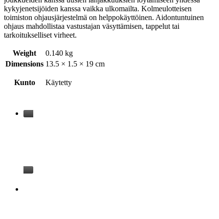
kykyjenetsijöiden kanssa vaikka ulkomailta. Kolmeulotteisen
toimiston ohjausjärjestelmä on helppokäyttöinen. Aidontuntuinen
ohjaus mahdollistaa vastustajan väsyttämisen, tappelut tai
tarkoitukselliset virheet.
Weight
0.140 kg
Dimensions
13.5 × 1.5 × 19 cm
Kunto
Käytetty
Saatat myös tykätä