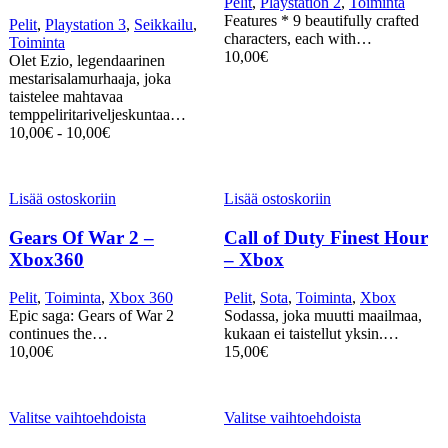
Pelit
,
Playstation 2
,
Toiminta
Features * 9 beautifully crafted
Pelit
,
Playstation 3
,
Seikkailu
,
characters, each with…
Toiminta
10,00
€
Olet Ezio, legendaarinen
mestarisalamurhaaja, joka
taistelee mahtavaa
temppeliritariveljeskuntaa…
10,00
€
-
10,00
€
Lisää ostoskoriin
Lisää ostoskoriin
Gears Of War 2 –
Call of Duty Finest Hour
Xbox360
– Xbox
Pelit
,
Toiminta
,
Xbox 360
Pelit
,
Sota
,
Toiminta
,
Xbox
Epic saga: Gears of War 2
Sodassa, joka muutti maailmaa,
continues the…
kukaan ei taistellut yksin.…
10,00
€
15,00
€
Valitse vaihtoehdoista
Valitse vaihtoehdoista