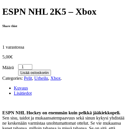
ESPN NHL 2K5 – Xbox
Share thist
1 varastossa
5,00
€
Määrä
Lisää ostoskoriin
Categories:
Pelit
,
Urheilu
,
Xbox
.
Kuvaus
Lisätiedot
ESPN NHL Hockey on enemmän kuin pelkkä jääkiekkopeli.
Sen sisu, taidot ja mukaansatempaavuus sekä sinun kykysi yhdistää
ne keskenään varmistaa unohtumattomat ottelut. Se vie mukaansa
kenet tahansa, milloin tahansa ja missä tahansa. Se on sitä, että