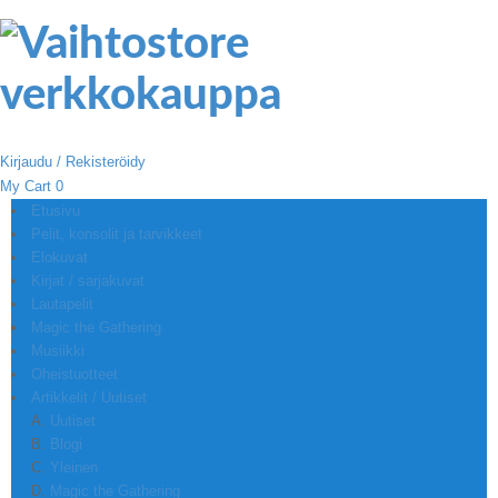
Kirjaudu / Rekisteröidy
My Cart
0
Etusivu
Pelit, konsolit ja tarvikkeet
Elokuvat
Kirjat / sarjakuvat
Lautapelit
Magic the Gathering
Musiikki
Oheistuotteet
Artikkelit / Uutiset
Uutiset
Blogi
Yleinen
Magic the Gathering