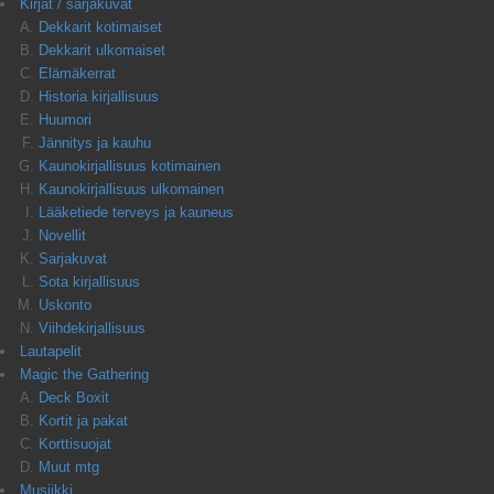
Kirjat / sarjakuvat
Dekkarit kotimaiset
Dekkarit ulkomaiset
Elämäkerrat
Historia kirjallisuus
Huumori
Jännitys ja kauhu
Kaunokirjallisuus kotimainen
Kaunokirjallisuus ulkomainen
Lääketiede terveys ja kauneus
Novellit
Sarjakuvat
Sota kirjallisuus
Uskonto
Viihdekirjallisuus
Lautapelit
Magic the Gathering
Deck Boxit
Kortit ja pakat
Korttisuojat
Muut mtg
Musiikki