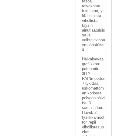
tasoa
raivokasta
toimintaa, yli
50 erilaista
vihollista
täysin
ainutlaatuisis
sa ja
vaihtelevissa
ympäristöiss
ä.
Häikäisevää
grafiikkaa:
patentoitu
3D-?
PAINmoottori
? tykittää
uskomattom
an korkeaa
polygonipäivi
tystä
samalla kun
Havok 2-
fysiikkamoot
tori repii
vihollisresup
ekat