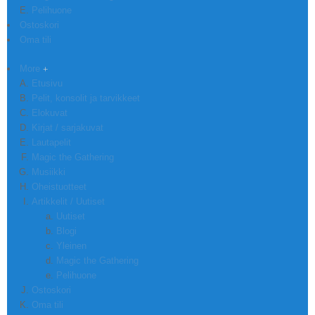
Pelihuone
Ostoskori
Oma tili
More
Etusivu
Pelit, konsolit ja tarvikkeet
Elokuvat
Kirjat / sarjakuvat
Lautapelit
Magic the Gathering
Musiikki
Oheistuotteet
Artikkelit / Uutiset
Uutiset
Blogi
Yleinen
Magic the Gathering
Pelihuone
Ostoskori
Oma tili