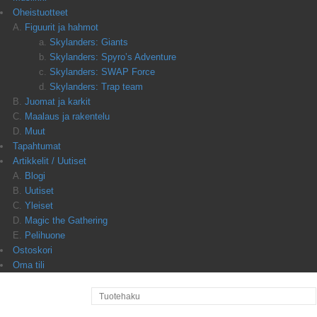
Oheistuotteet
Figuurit ja hahmot
Skylanders: Giants
Skylanders: Spyro’s Adventure
Skylanders: SWAP Force
Skylanders: Trap team
Juomat ja karkit
Maalaus ja rakentelu
Muut
Tapahtumat
Artikkelit / Uutiset
Blogi
Uutiset
Yleiset
Magic the Gathering
Pelihuone
Ostoskori
Oma tili