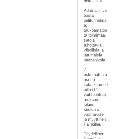
riekaleiksi.
Adrenaliinive
toista
pelitunnelma
a:
taukoamaton
ta toimintaa,
satoja
tuhottavia
vihollisia ja
jättimäisiä
pääpahiksia.
7
uskomatonta
asetta
kaksoismood
eilla (14
vaihtoehtoa),
mukaan
lukien
kuuluisa
vaarna-ase
ja myyttinen
Painkiller.
Täydellinen
Xbox® live