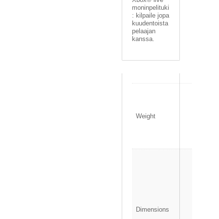
moninpelituki
: kilpaile jopa
kuudentoista
pelaajan
kanssa.
0
.
1
Weight
4
0
k
g
1
3
.
5
×
1
Dimensions
.
5