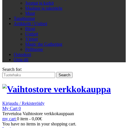
Juomat ja karkit
Maalaus ja rakentelu
Muut
Tapahtumat
Artikkelit / Uutiset
Blogi
Uutiset
Yleiset
Magic the Gathering
Pelihuone
Ostoskori
Oma tili
Search for:
Kirjaudu / Rekisteröidy
My Cart
0
Tervetuloa Vaihtostore verkkokauppaan
my cart
0 item -
0,00
€
You have no items in your shopping cart.