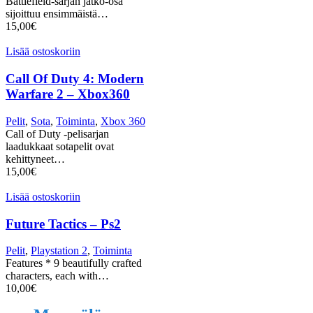
Battlefield-sarjan jatko-osa
sijoittuu ensimmäistä…
15,00
€
Lisää ostoskoriin
Call Of Duty 4: Modern
Warfare 2 – Xbox360
Pelit
,
Sota
,
Toiminta
,
Xbox 360
Call of Duty -pelisarjan
laadukkaat sotapelit ovat
kehittyneet…
15,00
€
Lisää ostoskoriin
Future Tactics – Ps2
Pelit
,
Playstation 2
,
Toiminta
Features * 9 beautifully crafted
characters, each with…
10,00
€