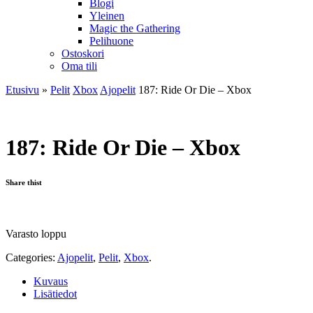
Blogi
Yleinen
Magic the Gathering
Pelihuone
Ostoskori
Oma tili
Etusivu
»
Pelit
Xbox
Ajopelit
187: Ride Or Die – Xbox
187: Ride Or Die – Xbox
Share thist
Varasto loppu
Categories:
Ajopelit
,
Pelit
,
Xbox
.
Kuvaus
Lisätiedot