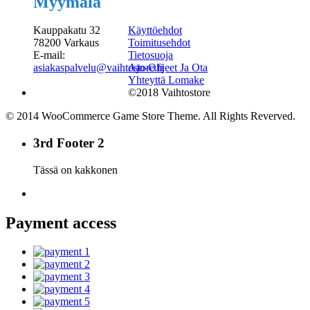
Myymälä
Kauppakatu 32
Käyttöehdot
78200 Varkaus
Toimitusehdot
E-mail:
Tietosuoja
asiakaspalvelu@vaihtostore.fi
Ajo-Ohjeet Ja Ota
Yhteyttä Lomake
©2018 Vaihtostore
© 2014 WooCommerce Game Store Theme. All Rights Reverved.
3rd Footer 2
Tässä on kakkonen
Payment access