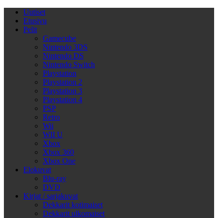
Uutiset
Etusivu
Pelit
Gamecube
Nintendo 3DS
Nintendo DS
Nintendo Switch
Playstation
Playstation 2
Playstation 3
Playstation 4
PSP
Retro
Wii
WII U
Xbox
Xbox 360
Xbox One
Elokuvat
Blu-ray
DVD
Kirjat / sarjakuvat
Dekkarit kotimaiset
Dekkarit ulkomaiset