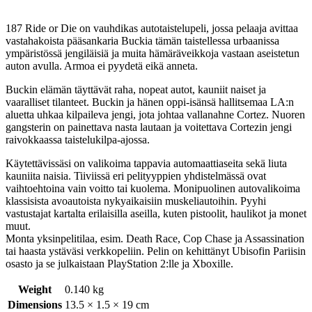
187 Ride or Die on vauhdikas autotaistelupeli, jossa pelaaja avittaa
vastahakoista pääsankaria Buckia tämän taistellessa urbaanissa
ympäristössä jengiläisiä ja muita hämäräveikkoja vastaan aseistetun
auton avulla. Armoa ei pyydetä eikä anneta.
Buckin elämän täyttävät raha, nopeat autot, kauniit naiset ja
vaaralliset tilanteet. Buckin ja hänen oppi-isänsä hallitsemaa LA:n
aluetta uhkaa kilpaileva jengi, jota johtaa vallanahne Cortez. Nuoren
gangsterin on painettava nasta lautaan ja voitettava Cortezin jengi
raivokkaassa taistelukilpa-ajossa.
Käytettävissäsi on valikoima tappavia automaattiaseita sekä liuta
kauniita naisia. Tiiviissä eri pelityyppien yhdistelmässä ovat
vaihtoehtoina vain voitto tai kuolema. Monipuolinen autovalikoima
klassisista avoautoista nykyaikaisiin muskeliautoihin. Pyyhi
vastustajat kartalta erilaisilla aseilla, kuten pistoolit, haulikot ja monet
muut.
Monta yksinpelitilaa, esim. Death Race, Cop Chase ja Assassination
tai haasta ystäväsi verkkopeliin. Pelin on kehittänyt Ubisofin Pariisin
osasto ja se julkaistaan PlayStation 2:lle ja Xboxille.
Weight
0.140 kg
Dimensions
13.5 × 1.5 × 19 cm