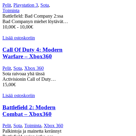
Pelit
,
Playstation 3
,
Sota
,
Toiminta
Battlefield: Bad Company 2:ssa
Bad Companyn miehet löytävät…
10,00
€
-
10,00
€
Lisää ostoskoriin
Call Of Duty 4: Modern
Warfare – Xbox360
Pelit
,
Sota
,
Xbox 360
Sota raivoaa yhä tässä
Activisionin Call of Duty…
15,00
€
Lisää ostoskoriin
Battlefield 2: Modern
Combat – Xbox360
Pelit
,
Sota
,
Toiminta
,
Xbox 360
Palkintoja ja mainetta kerännyt