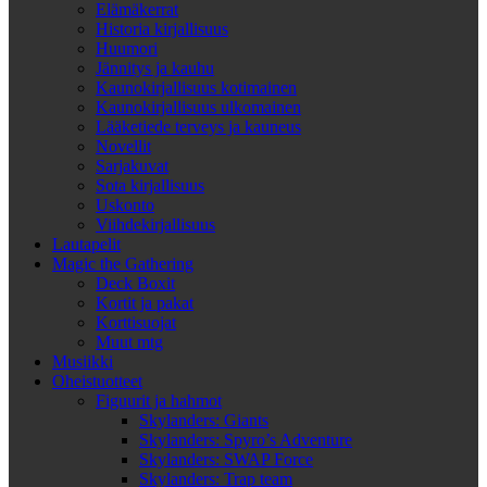
Elämäkerrat
Historia kirjallisuus
Huumori
Jännitys ja kauhu
Kaunokirjallisuus kotimainen
Kaunokirjallisuus ulkomainen
Lääketiede terveys ja kauneus
Novellit
Sarjakuvat
Sota kirjallisuus
Uskonto
Viihdekirjallisuus
Lautapelit
Magic the Gathering
Deck Boxit
Kortit ja pakat
Korttisuojat
Muut mtg
Musiikki
Oheistuotteet
Figuurit ja hahmot
Skylanders: Giants
Skylanders: Spyro’s Adventure
Skylanders: SWAP Force
Skylanders: Trap team