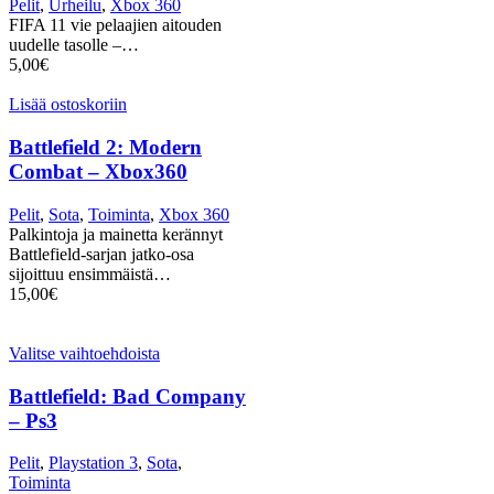
Pelit
,
Urheilu
,
Xbox 360
FIFA 11 vie pelaajien aitouden
uudelle tasolle –…
5,00
€
Lisää ostoskoriin
Battlefield 2: Modern
Combat – Xbox360
Pelit
,
Sota
,
Toiminta
,
Xbox 360
Palkintoja ja mainetta kerännyt
Battlefield-sarjan jatko-osa
sijoittuu ensimmäistä…
15,00
€
Valitse vaihtoehdoista
Battlefield: Bad Company
– Ps3
Pelit
,
Playstation 3
,
Sota
,
Toiminta