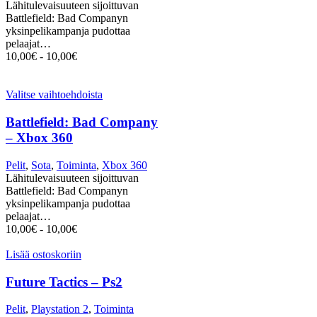
Lähitulevaisuuteen sijoittuvan
Battlefield: Bad Companyn
yksinpelikampanja pudottaa
pelaajat…
10,00
€
-
10,00
€
Valitse vaihtoehdoista
Battlefield: Bad Company
– Xbox 360
Pelit
,
Sota
,
Toiminta
,
Xbox 360
Lähitulevaisuuteen sijoittuvan
Battlefield: Bad Companyn
yksinpelikampanja pudottaa
pelaajat…
10,00
€
-
10,00
€
Lisää ostoskoriin
Future Tactics – Ps2
Pelit
,
Playstation 2
,
Toiminta