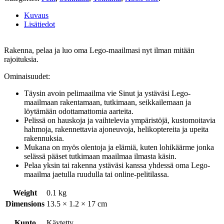
Kuvaus
Lisätiedot
Rakenna, pelaa ja luo oma Lego-maailmasi nyt ilman mitään
rajoituksia.
Ominaisuudet:
Täysin avoin pelimaailma vie Sinut ja ystäväsi Lego-
maailmaan rakentamaan, tutkimaan, seikkailemaan ja
löytämään odottamattomia aarteita.
Pelissä on hauskoja ja vaihtelevia ympäristöjä, kustomoitavia
hahmoja, rakennettavia ajoneuvoja, helikoptereita ja upeita
rakennuksia.
Mukana on myös olentoja ja elämiä, kuten lohikäärme jonka
selässä pääset tutkimaan maailmaa ilmasta käsin.
Pelaa yksin tai rakenna ystäväsi kanssa yhdessä oma Lego-
maailma jaetulla ruudulla tai online-pelitilassa.
Weight
0.1 kg
Dimensions
13.5 × 1.2 × 17 cm
Kunto
Käytetty