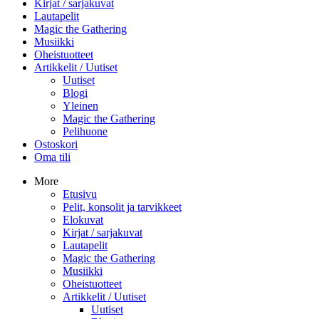
Kirjat / sarjakuvat
Lautapelit
Magic the Gathering
Musiikki
Oheistuotteet
Artikkelit / Uutiset
Uutiset
Blogi
Yleinen
Magic the Gathering
Pelihuone
Ostoskori
Oma tili
More
Etusivu
Pelit, konsolit ja tarvikkeet
Elokuvat
Kirjat / sarjakuvat
Lautapelit
Magic the Gathering
Musiikki
Oheistuotteet
Artikkelit / Uutiset
Uutiset