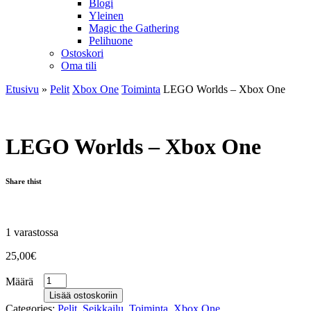
Blogi
Yleinen
Magic the Gathering
Pelihuone
Ostoskori
Oma tili
Etusivu
»
Pelit
Xbox One
Toiminta
LEGO Worlds – Xbox One
LEGO Worlds – Xbox One
Share thist
1 varastossa
25,00
€
Määrä
Lisää ostoskoriin
Categories:
Pelit
,
Seikkailu
,
Toiminta
,
Xbox One
.