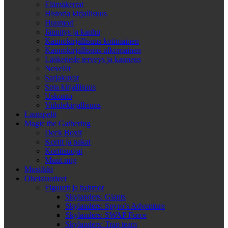
Elämäkerrat
Historia kirjallisuus
Huumori
Jännitys ja kauhu
Kaunokirjallisuus kotimainen
Kaunokirjallisuus ulkomainen
Lääketiede terveys ja kauneus
Novellit
Sarjakuvat
Sota kirjallisuus
Uskonto
Viihdekirjallisuus
Lautapelit
Magic the Gathering
Deck Boxit
Kortit ja pakat
Korttisuojat
Muut mtg
Musiikki
Oheistuotteet
Figuurit ja hahmot
Skylanders: Giants
Skylanders: Spyro’s Adventure
Skylanders: SWAP Force
Skylanders: Trap team