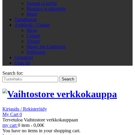
Juomat ja karkit
Maalaus ja rakentelu
Muut
Tapahtumat
Artikkelit / Uutiset
Blogi
Uutiset
Yleiset
Magic the Gathering
Pelihuone
Ostoskori
Oma tili
Search for:
Kirjaudu / Rekisteröidy
My Cart
0
Tervetuloa Vaihtostore verkkokauppaan
my cart
0 item -
0,00
€
You have no items in your shopping cart.