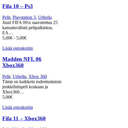
Fifa 10 – Ps3
Pelit
,
Playstation 3
,
Urheilu
Juuri FIFA 09:n saavutettua 25
kansainvälistä pelipalkintoa,
EA…
5,00
€
-
5,00
€
Lisää ostoskoriin
Madden NFL 06
Xbox360
Pelit
,
Urheilu
,
Xbox 360
Tämä on kaikkein todentuntuisin
jenkkifutispeli koskaan ja
Xbox360…
5,00
€
Lisää ostoskoriin
Fifa 11 – Xbox360