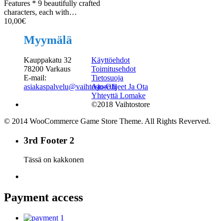
Features * 9 beautifully crafted
characters, each with…
10,00
€
Myymälä
Kauppakatu 32
Käyttöehdot
78200 Varkaus
Toimitusehdot
E-mail:
Tietosuoja
asiakaspalvelu@vaihtostore.fi
Ajo-Ohjeet Ja Ota
Yhteyttä Lomake
©2018 Vaihtostore
© 2014 WooCommerce Game Store Theme. All Rights Reverved.
3rd Footer 2
Tässä on kakkonen
Payment access