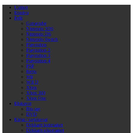
Uutiset
Etusivu
Pelit
Gamecube
Nintendo 3DS
Nintendo DS
Nintendo Switch
Playstation
Playstation 2
Playstation 3
Playstation 4
PSP
Retro
Wii
WII U
Xbox
Xbox 360
Xbox One
Elokuvat
Blu-ray
DVD
Kirjat / sarjakuvat
Dekkarit kotimaiset
Dekkarit ulkomaiset