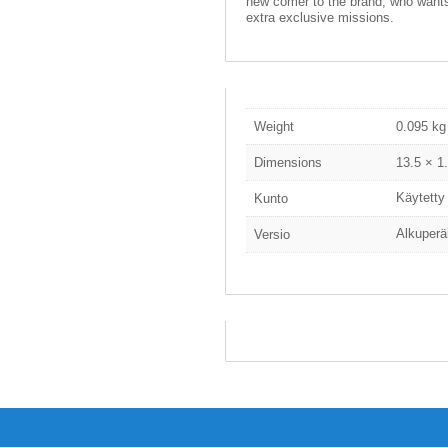
new comer to the brand, who wants
extra exclusive missions.
Weight
0.095 kg
Dimensions
13.5 × 1
Käytetty
Kunto
Alkuperä
Versio