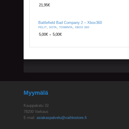
21,95
€
Battlefield Bad Company 2 – Xbox360
,
,
,
PELIT
SOTA
TOIMINTA
XBOX 360
5,00
€
-
5,00
€
Myymälä
Kauppakatu 32
78200 Varkaus
E-mail:
asiakaspalvelu@vaihtostore.fi