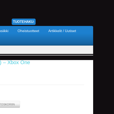
TUOTEHAKU:
siikki
Oheistuotteet
Artikkelit / Uutiset
n) – Xbox One
TOSKORIIN