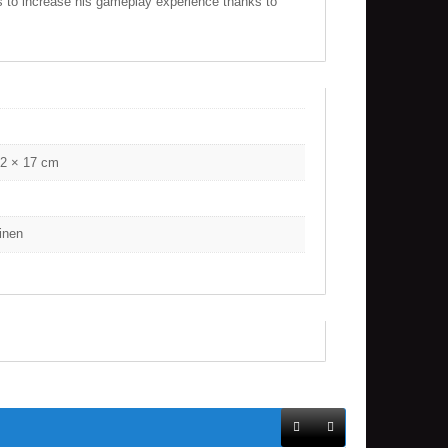
 to increase his gameplay experience thanks to
.2 × 17 cm
inen