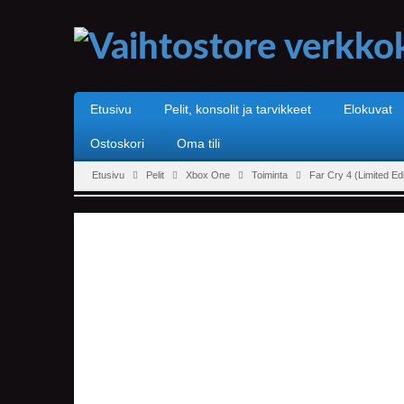
Etusivu
Pelit, konsolit ja tarvikkeet
Elokuvat
Ostoskori
Oma tili
Etusivu
Pelit
Xbox One
Toiminta
Far Cry 4 (Limited Ed