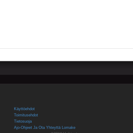
Käyttöehdot
Toimitusehdot
Tietosuoja
Ajo-Ohjeet Ja Ota Yhteyttä Lomake