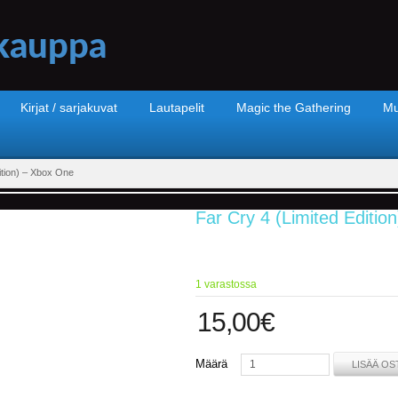
Kirjat / sarjakuvat
Lautapelit
Magic the Gathering
Mu
ition) – Xbox One
Far Cry 4 (Limited Editio
1 varastossa
15,00
€
Määrä
LISÄÄ OS