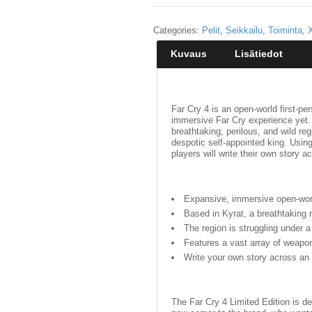
Categories:
Pelit
,
Seikkailu
,
Toiminta
,
Kuvaus
Lisätiedot
Far Cry 4 is an open-world first-pe
immersive Far Cry experience yet. 
breathtaking, perilous, and wild re
despotic self-appointed king. Usin
players will write their own story 
Expansive, immersive open-worl
Based in Kyrat, a breathtaking 
The region is struggling under a
Features a vast array of weapo
Write your own story across an
The Far Cry 4 Limited Edition is de