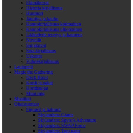
Elämäkerrat
Historia kirjallisuus
Huumori
Jännitys ja kauhu
Kaunokirjallisuus kotimainen
Kaunokirjallisuus ulkomainen
Lääketiede terveys ja kauneus
Novellit
Sarjakuvat
Sota kirjallisuus
Uskonto
Viihdekirjallisuus
Lautapelit
Magic the Gathering
Deck Boxit
Kortit ja pakat
Korttisuojat
Muut mtg
Musiikki
Oheistuotteet
Figuurit ja hahmot
Skylanders: Giants
Skylanders: Spyro’s Adventure
Skylanders: SWAP Force
Skylanders: Trap team