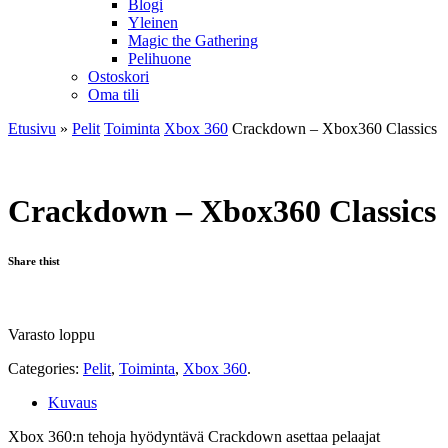
Blogi
Yleinen
Magic the Gathering
Pelihuone
Ostoskori
Oma tili
Etusivu
»
Pelit
Toiminta
Xbox 360
Crackdown – Xbox360 Classics
Crackdown – Xbox360 Classics
Share thist
Varasto loppu
Categories:
Pelit
,
Toiminta
,
Xbox 360
.
Kuvaus
Xbox 360:n tehoja hyödyntävä Crackdown asettaa pelaajat