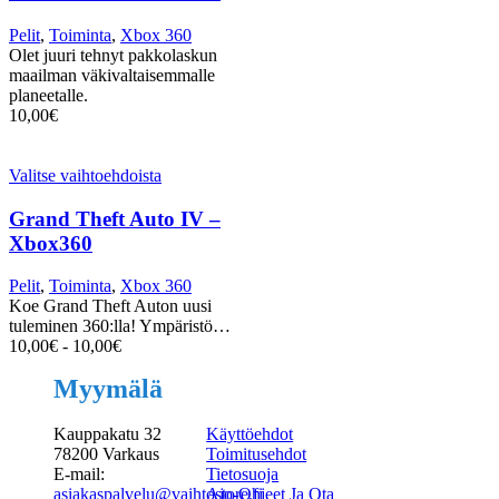
Pelit
,
Toiminta
,
Xbox 360
Olet juuri tehnyt pakkolaskun
maailman väkivaltaisemmalle
planeetalle.
10,00
€
Valitse vaihtoehdoista
Grand Theft Auto IV –
Xbox360
Pelit
,
Toiminta
,
Xbox 360
Koe Grand Theft Auton uusi
tuleminen 360:lla! Ympäristö…
10,00
€
-
10,00
€
Myymälä
Kauppakatu 32
Käyttöehdot
78200 Varkaus
Toimitusehdot
E-mail:
Tietosuoja
asiakaspalvelu@vaihtostore.fi
Ajo-Ohjeet Ja Ota