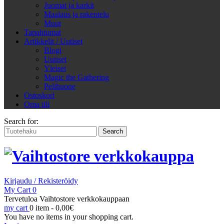
Juomat ja karkit
Maalaus ja rakentelu
Muut
Tapahtumat
Artikkelit / Uutiset
Blogi
Uutiset
Yleiset
Magic the Gathering
Pelihuone
Ostoskori
Oma tili
Search for:
Kirjaudu / Rekisteröidy
My Cart
0
Tervetuloa Vaihtostore verkkokauppaan
my cart
0 item -
0,00
€
You have no items in your shopping cart.