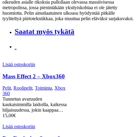
oikeuden asialle rikoksia pullollaan olevassa massiivisessa
metropolissa, jossa pienintäkään yksityiskohtaa ei ole jätetty
huomiotta. Pelin ainutlaatuinen ulkoasu hyödyntää pitkälle
tyyliteltyä piirtotekniikkaa, joka muuttaa pelin eläväksi sarjakuvaksi.
Saatat myös tykätä
Lisää ostoskoriin
Mass Effect 2 – Xbox360
Pelit
,
Roolipelit
,
Toiminta
,
Xbox
360
Tunnetun avaruuden
kaukaisimmilla laidoilla, kaikessa
hiljaisuudessa, jokin kaappaa…
15,00
€
Lisää ostoskoriin