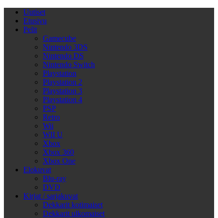
Uutiset
Etusivu
Pelit
Gamecube
Nintendo 3DS
Nintendo DS
Nintendo Switch
Playstation
Playstation 2
Playstation 3
Playstation 4
PSP
Retro
Wii
WII U
Xbox
Xbox 360
Xbox One
Elokuvat
Blu-ray
DVD
Kirjat / sarjakuvat
Dekkarit kotimaiset
Dekkarit ulkomaiset