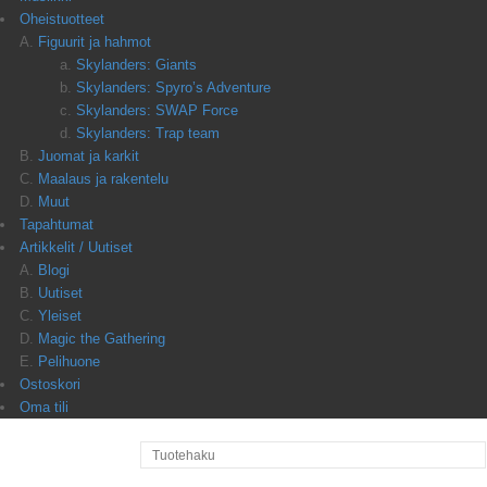
Oheistuotteet
Figuurit ja hahmot
Skylanders: Giants
Skylanders: Spyro’s Adventure
Skylanders: SWAP Force
Skylanders: Trap team
Juomat ja karkit
Maalaus ja rakentelu
Muut
Tapahtumat
Artikkelit / Uutiset
Blogi
Uutiset
Yleiset
Magic the Gathering
Pelihuone
Ostoskori
Oma tili