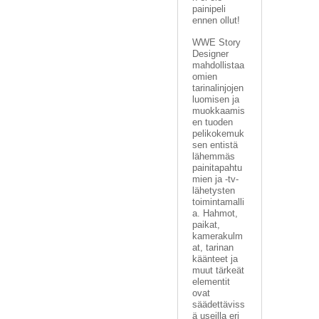
painipeli
ennen ollut!
WWE Story
Designer
mahdollistaa
omien
tarinalinjojen
luomisen ja
muokkaamis
en tuoden
pelikokemuk
sen entistä
lähemmäs
painitapahtu
mien ja -tv-
lähetysten
toimintamalli
a. Hahmot,
paikat,
kamerakulm
at, tarinan
käänteet ja
muut tärkeät
elementit
ovat
säädettäviss
ä useilla eri