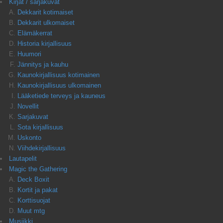
Kirjat / sarjakuvat
Dekkarit kotimaiset
Dekkarit ulkomaiset
Elämäkerrat
Historia kirjallisuus
Huumori
Jännitys ja kauhu
Kaunokirjallisuus kotimainen
Kaunokirjallisuus ulkomainen
Lääketiede terveys ja kauneus
Novellit
Sarjakuvat
Sota kirjallisuus
Uskonto
Viihdekirjallisuus
Lautapelit
Magic the Gathering
Deck Boxit
Kortit ja pakat
Korttisuojat
Muut mtg
Musiikki