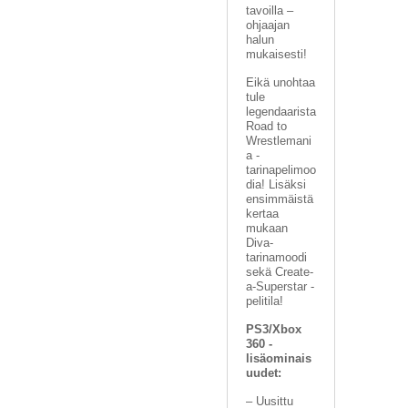
tavoilla –
ohjaajan
halun
mukaisesti!
Eikä unohtaa
tule
legendaarista
Road to
Wrestlemani
a -
tarinapelimoo
dia! Lisäksi
ensimmäistä
kertaa
mukaan
Diva-
tarinamoodi
sekä Create-
a-Superstar -
pelitila!
PS3/Xbox
360 -
lisäominais
uudet:
– Uusittu