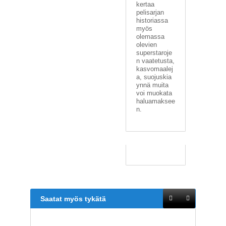
kertaa
pelisarjan
historiassa
myös
olemassa
olevien
superstaroje
n vaatetusta,
kasvomaalej
a, suojuskia
ynnä muita
voi muokata
haluamaksee
n.
Saatat myös tykätä