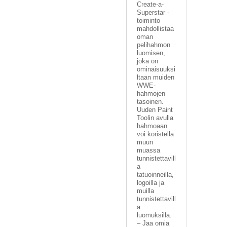
Create-a-
Superstar -
toiminto
mahdollistaa
oman
pelihahmon
luomisen,
joka on
ominaisuuksi
ltaan muiden
WWE-
hahmojen
tasoinen.
Uuden Paint
Toolin avulla
hahmoaan
voi koristella
muun
muassa
tunnistettavill
a
tatuoinneilla,
logoilla ja
muilla
tunnistettavill
a
luomuksilla.
– Jaa omia