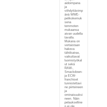
aidoimpana
ja
viihdyttävimp
änä WWE-
pelikokemuk
sena
temmoten
mukaansa
aivan uudella
tavalla.
Mukana on
vertaistaan
hakeva
tähtikatras,
vaikuttavat
luomistyökal
ut sekä
RAW-,
Smackdown-
ja ECW-
franchiset
tunnistettavi
ne piirteineen
ja
ominaisuuksi
neen. Näin
pelaukselline
n ei ole