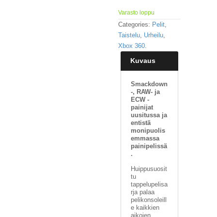
Varasto loppu
Categories:
Pelit
,
Taistelu
,
Urheilu
,
Xbox 360
.
Kuvaus
Smackdown
-, RAW- ja
ECW -
painijat
uusitussa ja
entistä
monipuolis
emmassa
painipelissä
.
Huippusuosit
tu
tappelupelisa
rja palaa
pelikonsoleill
e kaikkien
aikojen