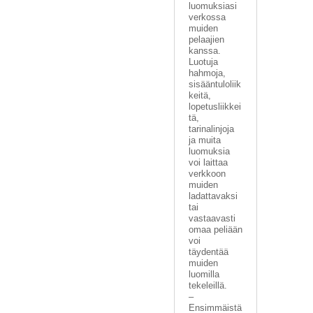
luomuksiasi
verkossa
muiden
pelaajien
kanssa.
Luotuja
hahmoja,
sisääntuloliik
keitä,
lopetusliikkei
tä,
tarinalinjoja
ja muita
luomuksia
voi laittaa
verkkoon
muiden
ladattavaksi
tai
vastaavasti
omaa peliään
voi
täydentää
muiden
luomilla
tekeleillä.
–
Ensimmäistä