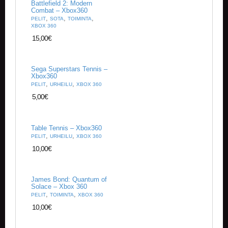
O
Battlefield 2: Modern
M
Combat – Xbox360
,
,
,
A
PELIT
SOTA
TOIMINTA
XBOX 360
T
I
15,00
€
L
I
Sega Superstars Tennis –
Xbox360
,
,
PELIT
URHEILU
XBOX 360
5,00
€
Table Tennis – Xbox360
,
,
PELIT
URHEILU
XBOX 360
10,00
€
James Bond: Quantum of
Solace – Xbox 360
,
,
PELIT
TOIMINTA
XBOX 360
10,00
€