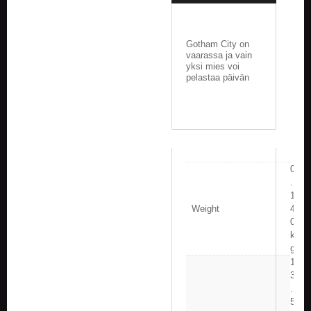
V
A
T
Gotham City on
vaarassa ja vain
L
yksi mies voi
A
pelastaa päivän
U
T
A
P
E
L
I
0
T
.
1
M
Weight
4
A
0
G
k
I
g
C
1
T
3
H
.
E
5
G