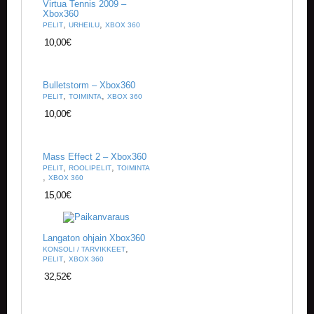
K
Virtua Tennis 2009 –
Xbox360
E
,
,
PELIT
URHEILU
XBOX 360
L
I
10,00
€
T
/
U
Bulletstorm – Xbox360
U
,
,
PELIT
TOIMINTA
XBOX 360
T
10,00
€
I
S
E
T
Mass Effect 2 – Xbox360
,
,
PELIT
ROOLIPELIT
TOIMINTA
,
XBOX 360
O
15,00
€
S
T
O
S
Langaton ohjain Xbox360
K
,
KONSOLI / TARVIKKEET
,
O
PELIT
XBOX 360
R
32,52
€
I