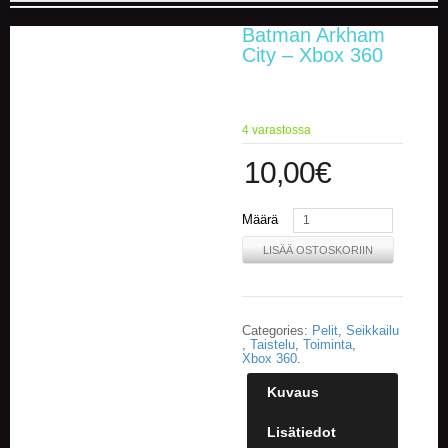
Batman Arkham
E
City – Xbox 360
L
O
K
U
V
4 varastossa
A
T
10,00
€
K
Määrä
I
R
LISÄÄ OSTOSKORIIN
J
A
T
/
Categories:
Pelit
,
Seikkailu
S
,
Taistelu
,
Toiminta
,
A
Xbox 360
.
R
J
Kuvaus
A
K
Lisätiedot
U