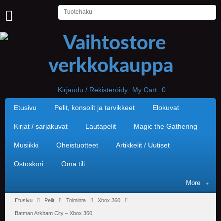
U
U
T
I
S
E
T
Kirjaudu / Rekisteröidy
My Cart
0
Etusivu
Pelit, konsolit ja tarvikkeet
Elokuvat
E
T
U
Kirjat / sarjakuvat
Lautapelit
Magic the Gathering
S
I
Musiikki
Oheistuotteet
Artikkelit / Uutiset
V
U
Ostoskori
Oma tili
P
More
E
L
Etusivu
Pelit
Toiminta
Xbox 360
I
Batman Arkham City – Xbox 360
T