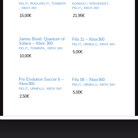
A
,
,
,
PELIT
ROOLIPELIT
TOIMINTA
KONSOLI / TARVIKKEET
,
,
T
XBOX 360
PELIT
XBOX 360
H
15,00
€
21,95
€
E
R
I
N
James Bond: Quantum of
Fifa 11 – Xbox360
G
Solace – Xbox 360
,
,
PELIT
URHEILU
XBOX 360
,
,
PELIT
TOIMINTA
XBOX 360
5,00
€
M
10,00
€
U
S
I
I
Pro Evolution Soccer 6 –
Fifa 08 – Xbox360
K
Xbox360
,
,
PELIT
URHEILU
XBOX 360
K
,
,
PELIT
URHEILU
XBOX 360
5,00
€
I
2,50
€
O
H
E
I
S
T