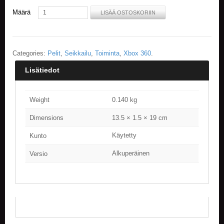
Määrä
LISÄÄ OSTOSKORIIN
E
L
O
K
Categories:
Pelit
,
Seikkailu
,
Toiminta
,
Xbox 360
.
U
V
Lisätiedot
A
T
Weight
0.140 kg
K
I
Dimensions
13.5 × 1.5 × 19 cm
R
J
Käytetty
Kunto
A
T
Alkuperäinen
Versio
/
S
A
R
J
A
K
U