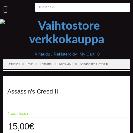
U
U
T
I
S
E
T
Kirjaudu / Rekisteröidy
My Cart
0
Etusivu
Pelit
Toiminta
Xbox 360
Assassin’s Creed II
E
T
U
S
I
Assassin’s Creed II
V
U
P
4 varastossa
E
L
15,00
€
I
T