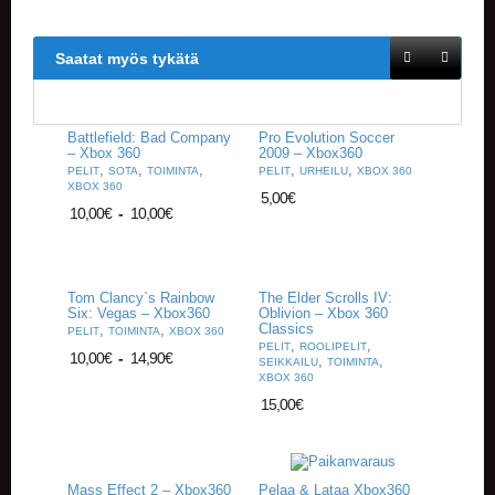
V
A
T
Saatat myös tykätä
L
A
U
Battlefield: Bad Company
Pro Evolution Soccer
– Xbox 360
2009 – Xbox360
T
,
,
,
,
,
PELIT
SOTA
TOIMINTA
PELIT
URHEILU
XBOX 360
A
XBOX 360
P
5,00
€
10,00
€
-
10,00
€
E
L
I
T
Tom Clancy`s Rainbow
The Elder Scrolls IV:
Six: Vegas – Xbox360
Oblivion – Xbox 360
M
Classics
,
,
PELIT
TOIMINTA
XBOX 360
A
,
,
PELIT
ROOLIPELIT
10,00
€
-
14,90
€
,
,
G
SEIKKAILU
TOIMINTA
XBOX 360
I
C
15,00
€
T
H
E
G
Mass Effect 2 – Xbox360
Pelaa & Lataa Xbox360