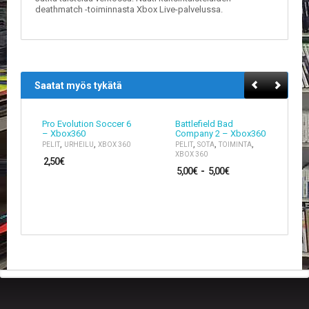
V
deathmatch -toiminnasta Xbox Live-palvelussa.
A
T
L
A
Saatat myös tykätä
U
T
A
P
Pro Evolution Soccer 6
Battlefield Bad
– Xbox360
Company 2 – Xbox360
E
,
,
,
,
,
PELIT
URHEILU
XBOX 360
PELIT
SOTA
TOIMINTA
L
XBOX 360
I
2,50
€
5,00
€
-
5,00
€
T
M
A
G
I
C
T
H
E
G