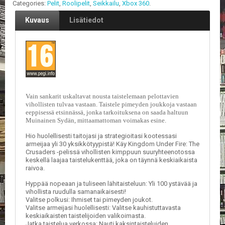
Categories:
Pelit
,
Roolipelit
,
Seikkailu
,
Xbox 360
.
E
Kuvaus
Lisätiedot
L
O
K
U
V
A
T
Vain sankarit uskaltavat nousta taistelemaan pelottavien
K
vihollisten tulvaa vastaan. Taistele pimeyden joukkoja vastaan
I
eeppisessä etsinnässä, jonka tarkoituksena on saada haltuun
Muinainen Sydän, mittaamattoman voimakas esine.
R
J
Hio huolellisesti taitojasi ja strategioitasi kootessasi
A
armeijaa yli 30 yksikkötyypistä! Käy Kingdom Under Fire: The
T
Crusaders -pelissä vihollisten kimppuun suuryhteenotossa
/
keskellä laajaa taistelukenttää, joka on täynnä keskiaikaista
S
raivoa.
A
Hyppää nopeaan ja tuliseen lähitaisteluun: Yli 100 ystävää ja
R
vihollista ruudulla samanaikaisesti!
J
Valitse polkusi: Ihmiset tai pimeyden joukot.
A
Valitse armeijasi huolellisesti: Valitse kauhistuttavasta
K
keskiaikaisten taistelijoiden valikoimasta.
U
Jatka taistelua verkossa: Nauti kaksintaisteluiden