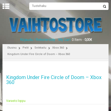
U
U
T
I
S
E
Kirjaudu / Rekisteröidy
My Cart
0 Item -
0,00
€
T
Etusivu
Pelit
Seikkailu
Xbox 360
E
Kingdom Under Fire Circle of Doom – Xbox 360
T
U
S
I
Kingdom Under Fire Circle of Doom – Xbox
V
U
360
P
E
L
Varasto loppu
I
T