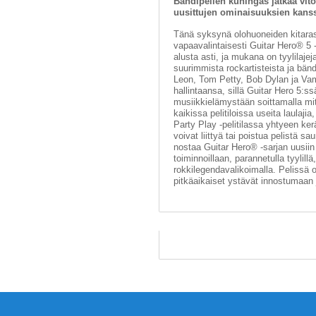
Bändipelien kuningas jatkaa vito
uusittujen ominaisuuksien kans
Tänä syksynä olohuoneiden kitara
vapaavalintaisesti Guitar Hero® 5 
alusta asti, ja mukana on tyylilajeja
suurimmista rockartisteista ja bänd
Leon, Tom Petty, Bob Dylan ja Va
hallintaansa, sillä Guitar Hero 5:ss
musiikkielämystään soittamalla mi
kaikissa pelitiloissa useita laulaji
Party Play -pelitilassa yhtyeen ker
voivat liittyä tai poistua pelistä 
nostaa Guitar Hero® -sarjan uusiin
toiminnoillaan, parannetulla tyylillä,
rokkilegendavalikoimalla. Pelissä o
pitkäaikaiset ystävät innostumaan