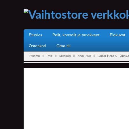
Etusivu
Pelit, konsolit ja tarvikkeet
Elokuvat
Ostoskori
Oma tili
Etusivu
Pelit
Musiikki
Xbox 360
Guitar Hero 5 – Xbox