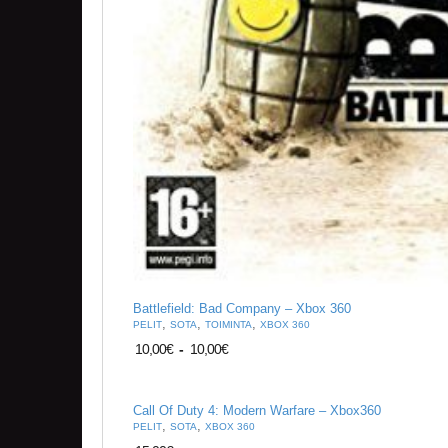
Battlefield: Bad Company – Xbox 360
,
,
,
PELIT
SOTA
TOIMINTA
XBOX 360
10,00
€
-
10,00
€
Call Of Duty 4: Modern Warfare – Xbox360
,
,
PELIT
SOTA
XBOX 360