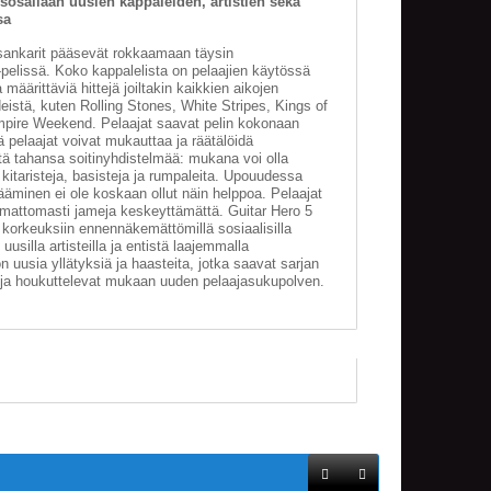
sosallaan uusien kappaleiden, artistien sekä
sa
sankarit pääsevät rokkaamaan täysin
-pelissä. Koko kappalelista on pelaajien käytössä
 määrittäviä hittejä joiltakin kaikkien aikojen
eistä, kuten Rolling Stones, White Stripes, Kings of
mpire Weekend. Pelaajat saavat pelin kokonaan
ä pelaajat voivat mukauttaa ja räätälöidä
tä tahansa soitinyhdistelmää: mukana voi olla
a, kitaristeja, basisteja ja rumpaleita. Upouudessa
ääminen ei ole koskaan ollut näin helppoa. Pelaajat
saumattomasti jameja keskeyttämättä. Guitar Hero 5
 korkeuksiin ennennäkemättömillä sosiaalisilla
 uusilla artisteilla ja entistä laajemmalla
n uusia yllätyksiä ja haasteita, jotka saavat sarjan
 ja houkuttelevat mukaan uuden pelaajasukupolven.