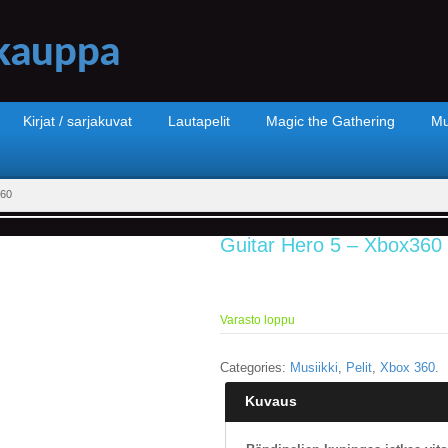
Kirjat / sarjakuvat
Lautapelit
Magic the Gathering
Mu
360
Guitar Hero 5 – Xbox360
Varasto loppu
Categories:
Musiikki
,
Pelit
,
Xbox 360
.
Kuvaus