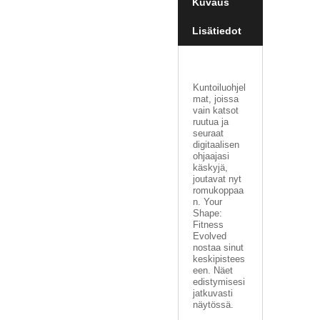
Kuvaus
V
A
Lisätiedot
T
L
A
Kuntoiluohjel
U
mat, joissa
T
vain katsot
A
ruutua ja
P
seuraat
E
digitaalisen
L
ohjaajasi
I
käskyjä,
T
joutavat nyt
romukoppaa
n. Your
M
Shape:
A
Fitness
G
Evolved
nostaa sinut
I
keskipistees
C
een. Näet
T
edistymisesi
H
jatkuvasti
E
näytössä.
G