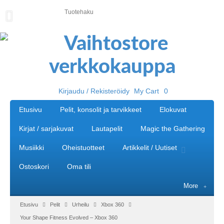
U
U
T
I
S
E
T
Kirjaudu / Rekisteröidy
My Cart
0
E
Etusivu
Pelit, konsolit ja tarvikkeet
Elokuvat
T
U
Kirjat / sarjakuvat
Lautapelit
Magic the Gathering
S
I
Musiikki
Oheistuotteet
Artikkelit / Uutiset
V
U
Ostoskori
Oma tili
P
More
E
L
Etusivu
Pelit
Urheilu
Xbox 360
I
Your Shape Fitness Evolved – Xbox 360
T