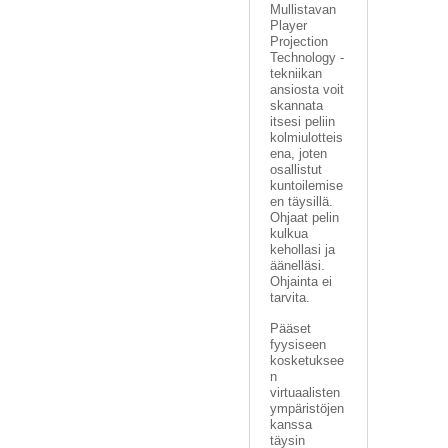
A
Mullistavan
T
Player
Projection
H
Technology -
E
tekniikan
R
ansiosta voit
I
skannata
N
itsesi peliin
G
kolmiulotteis
ena, joten
osallistut
M
kuntoilemise
U
en täysillä.
S
Ohjaat pelin
I
kulkua
I
kehollasi ja
äänelläsi.
K
Ohjainta ei
K
tarvita.
I
Pääset
fyysiseen
O
kosketuksee
H
n
E
virtuaalisten
I
ympäristöjen
S
kanssa
T
täysin