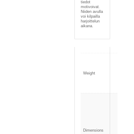
K
tiedot
E
motivoivat.
Niiden avulla
L
voi kilpailla
I
harjoittelun
T
aikana.
/
U
U
T
I
S
0
E
.
T
1
Weight
4
O
0
S
k
T
g
O
1
S
3
K
.
O
5
R
×
I
1
Dimensions
.