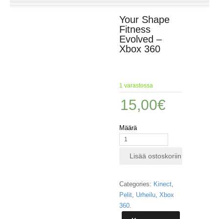
E
Your Shape
L
Fitness
O
Evolved –
K
Xbox 360
U
V
A
T
1 varastossa
K
15,00
€
I
R
J
Määrä
A
T
/
Lisää ostoskoriin
S
A
R
Categories:
Kinect
,
J
Pelit
,
Urheilu
,
Xbox
A
360
.
K
U