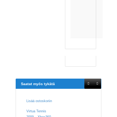
,
C
l
a
s
s
i
c
s
Saatat myös tykätä
Lisää ostoskoriin
Virtua Tennis
2009 – Xbox360