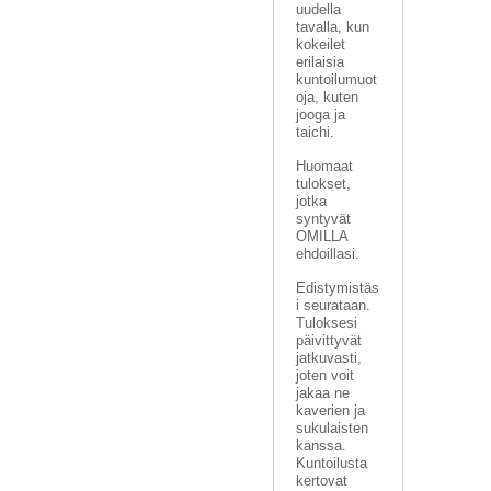
U
uudella
O
tavalla, kun
kokeilet
T
erilaisia
T
kuntoilumuot
E
oja, kuten
E
jooga ja
T
taichi.
Huomaat
T
tulokset,
A
jotka
P
syntyvät
A
OMILLA
H
ehdoillasi.
T
Edistymistäs
U
i seurataan.
M
Tuloksesi
A
päivittyvät
T
jatkuvasti,
joten voit
jakaa ne
A
kaverien ja
R
sukulaisten
T
kanssa.
I
Kuntoilusta
K
kertovat