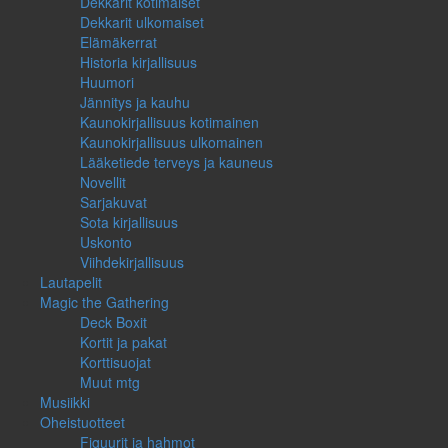
Dekkarit kotimaiset
Dekkarit ulkomaiset
Elämäkerrat
Historia kirjallisuus
Huumori
Jännitys ja kauhu
Kaunokirjallisuus kotimainen
Kaunokirjallisuus ulkomainen
Lääketiede terveys ja kauneus
Novellit
Sarjakuvat
Sota kirjallisuus
Uskonto
Viihdekirjallisuus
Lautapelit
Magic the Gathering
Deck Boxit
Kortit ja pakat
Korttisuojat
Muut mtg
Musiikki
Oheistuotteet
Figuurit ja hahmot