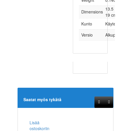
Weight
0.140 kg
13.5 × 1.5 ×
Dimensions
19 cm
Kunto
Käytetty
Versio
Alkuperäinen
Saatat myös tykätä
Lisää
ostoskoriin