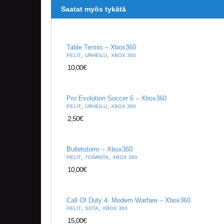
Saatat myös tykätä
Table Tennis – Xbox360
,
,
PELIT
URHEILU
XBOX 360
10,00
€
Pro Evolution Soccer 6 – Xbox360
,
,
PELIT
URHEILU
XBOX 360
2,50
€
Bulletstorm – Xbox360
,
,
PELIT
TOIMINTA
XBOX 360
10,00
€
Call Of Duty 4: Modern Warfare – Xbox360
,
,
PELIT
SOTA
XBOX 360
15,00
€