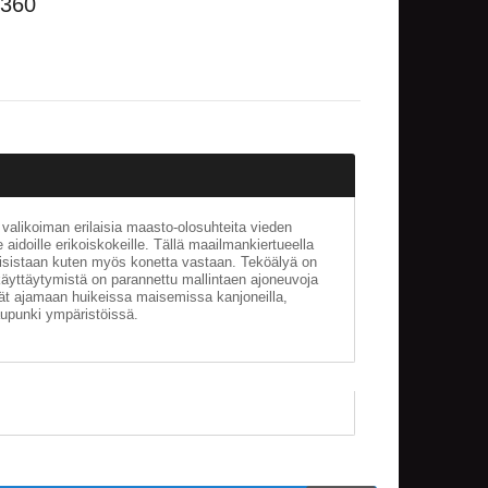
x360
e valikoiman erilaisia maasto-olosuhteita vieden
e aidoille erikoiskokeille. Tällä maailmankiertueella
oisistaan kuten myös konetta vastaan. Teköälyä on
käyttäytymistä on parannettu mallintaen ajoneuvoja
vät ajamaan huikeissa maisemissa kanjoneilla,
aupunki ympäristöissä.