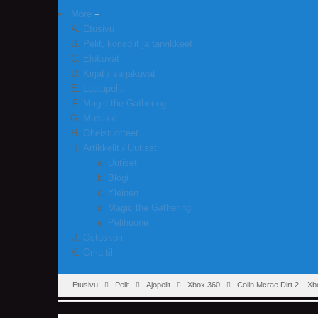
More
Etusivu
Pelit, konsolit ja tarvikkeet
Elokuvat
Kirjat / sarjakuvat
Lautapelit
Magic the Gathering
Musiikki
Oheistuotteet
Artikkelit / Uutiset
Uutiset
Blogi
Yleinen
Magic the Gathering
Pelihuone
Ostoskori
Oma tili
Etusivu
Pelit
Ajopelit
Xbox 360
Colin Mcrae Dirt 2 – X