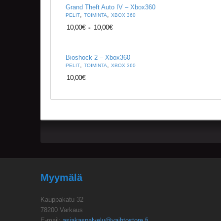
Grand Theft Auto IV – Xbox360
,
,
PELIT
TOIMINTA
XBOX 360
10,00
€
-
10,00
€
Bioshock 2 – Xbox360
,
,
PELIT
TOIMINTA
XBOX 360
10,00
€
Myymälä
Kauppakatu 32
78200 Varkaus
E-mail:
asiakaspalvelu@vaihtostore.fi