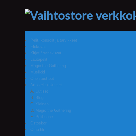
Pelit, konsolit ja tarvikkeet
Elokuvat
Kirjat / sarjakuvat
Lautapelit
Magic the Gathering
Musiikki
Oheistuotteet
Artikkelit / Uutiset
Uutiset
Blogi
Yleinen
Magic the Gathering
Pelihuone
Ostoskori
Oma tili