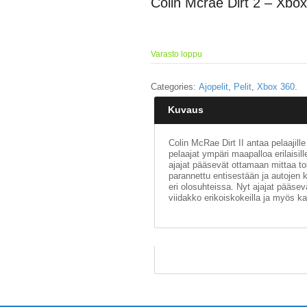
Colin Mcrae Dirt 2 – Xbo
Varasto loppu
Categories:
Ajopelit
,
Pelit
,
Xbox 360
.
Kuvaus
Colin McRae Dirt II antaa pelaajill
pelaajat ympäri maapalloa erilaisill
ajajat pääsevät ottamaan mittaa t
parannettu entisestään ja autojen 
eri olosuhteissa. Nyt ajajat pääse
viidakko erikoiskokeilla ja myös k