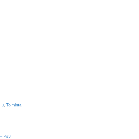
ilu
,
Toiminta
 – Ps3