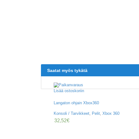
Saatat myös tykätä
Lisää ostoskoriin
Langaton ohjain Xbox360
Konsoli / Tarvikkeet
,
Pelit
,
Xbox 360
32,52
€