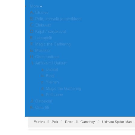
More
Etusivu
Pelit, konsolit ja tarvikkeet
Elokuvat
Kirjat / sarjakuvat
Lautapelit
Magic the Gathering
Musiikki
Oheistuotteet
Artikkelit / Uutiset
Uutiset
Blogi
Yleinen
Magic the Gathering
Pelihuone
Ostoskori
Oma tili
Etusivu
Pelit
Retro
Gameboy
Ultimate Spider-Man 