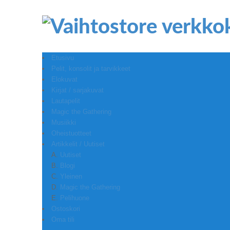
Etusivu
Pelit, konsolit ja tarvikkeet
Elokuvat
Kirjat / sarjakuvat
Lautapelit
Magic the Gathering
Musiikki
Oheistuotteet
Artikkelit / Uutiset
Uutiset
Blogi
Yleinen
Magic the Gathering
Pelihuone
Ostoskori
Oma tili