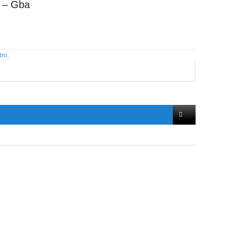
n – Gba
tro
.