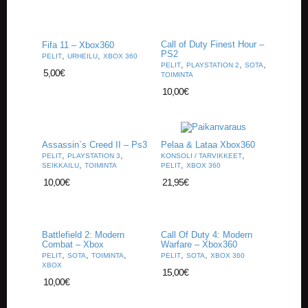
A
T
H
E
Call of Duty Finest Hour –
Fifa 11 – Xbox360
PS2
R
,
,
PELIT
URHEILU
XBOX 360
,
,
,
PELIT
PLAYSTATION 2
SOTA
I
5,00
€
TOIMINTA
N
10,00
€
G
M
U
Assassin`s Creed II – Ps3
Pelaa & Lataa Xbox360
S
,
,
,
PELIT
PLAYSTATION 3
KONSOLI / TARVIKKEET
I
,
,
SEIKKAILU
TOIMINTA
PELIT
XBOX 360
I
10,00
€
21,95
€
K
K
I
Battlefield 2: Modern
Call Of Duty 4: Modern
O
Combat – Xbox
Warfare – Xbox360
H
,
,
,
,
,
PELIT
SOTA
TOIMINTA
PELIT
SOTA
XBOX 360
E
XBOX
15,00
€
I
10,00
€
S
T