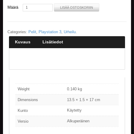
Määrä
LISÄÄ OSTOSKORIIN
E
L
O
K
Categories:
Pelit
,
Playstation 3
,
Urheilu
.
U
V
Kuvaus
Lisätiedot
A
T
K
I
R
J
A
T
Weight
0.140 kg
/
S
Dimensions
13.5 × 1.5 × 17 cm
A
R
Käytetty
Kunto
J
A
Alkuperäinen
Versio
K
U