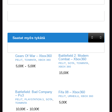
V
A
T
L
A
U
T
Saatat myös tykätä
A
P
E
L
Battlefield 2: Modern
Gears Of War – Xbox360
I
Combat – Xbox360
,
,
PELIT
TOIMINTA
XBOX 360
T
,
,
,
PELIT
SOTA
TOIMINTA
5,00
€
-
5,00
€
XBOX 360
15,00
€
M
A
G
I
C
Battlefield: Bad Company
Fifa 08 – Xbox360
– Ps3
T
,
,
PELIT
URHEILU
XBOX 360
,
,
,
PELIT
PLAYSTATION 3
SOTA
H
5,00
€
TOIMINTA
E
10,00
€
-
10,00
€
G