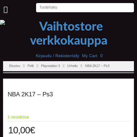
U
U
T
I
S
E
T
Kirjaudu / Rekisteröidy
My Cart
0
Etusivu
Pelit
Playstation 3
Urheilu
NBA 2K17 – Ps3
E
T
U
S
I
NBA 2K17 – Ps3
V
U
P
1 varastossa
E
L
10,00
€
I
T