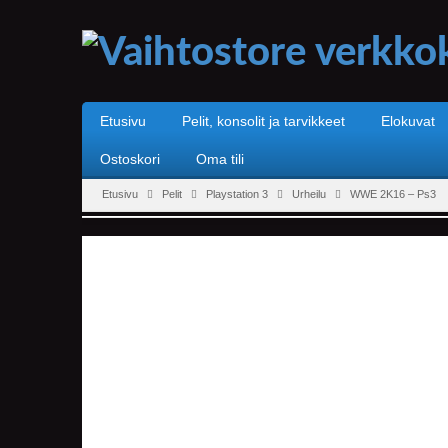
Etusivu
Pelit, konsolit ja tarvikkeet
Elokuvat
Ostoskori
Oma tili
Etusivu
Pelit
Playstation 3
Urheilu
WWE 2K16 – Ps3