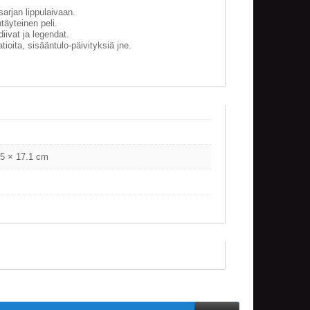
rjan lippulaivaan.
täyteinen peli.
ivat ja legendat.
tioita, sisääntulo-päivityksiä jne.
.5 × 17.1 cm