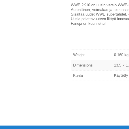
WWE 2K16 on uusin versio WWE-sa
Autenttinen, voimakas ja toiminnan
Sisältää uudet WWE supertähdet, di
Uusia pelattavuuteen liittyä innovaa
Faneja on kuunneltu!
Weight
0.160 kg
Dimensions
13.5 × 1
Käytetty
Kunto