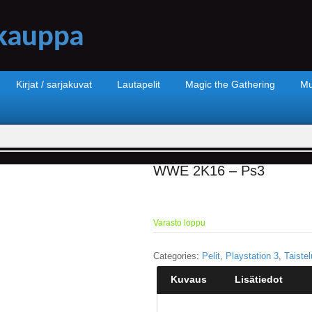
Kirjat / sarjakuvat
Lautapelit
Magic the Gathering
Mu
WWE 2K16 – Ps3
Varasto loppu
Categories:
Pelit
,
Playstation 3
,
Taistel
Kuvaus
Lisätiedot