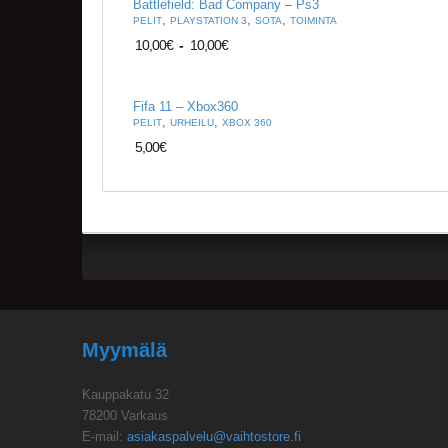
Battlefield: Bad Company – Ps3
,
,
,
PELIT
PLAYSTATION 3
SOTA
TOIMINTA
10,00
€
-
10,00
€
Fifa 11 – Xbox360
,
,
PELIT
URHEILU
XBOX 360
5,00
€
Myymälä
Kauppakatu 32
78200 Varkaus
E-mail:
asiakaspalvelu@vaihtostore.fi