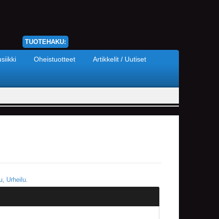
TUOTEHAKU:
siikki
Oheistuotteet
Artikkelit / Uutiset
u
,
Urheilu
.