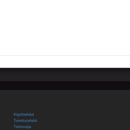
Käyttöehdot
Toimitusehdot
Tietosuoja