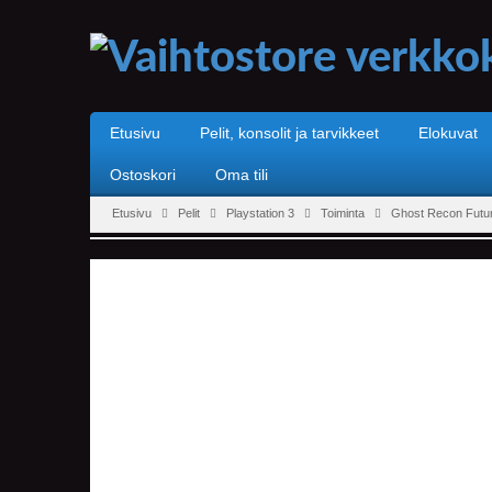
Etusivu
Pelit, konsolit ja tarvikkeet
Elokuvat
Ostoskori
Oma tili
Etusivu
Pelit
Playstation 3
Toiminta
Ghost Recon Futur