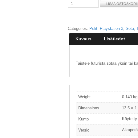
LISÄÄ OSTOSKORI
Categories:
Pelit
,
Playstation 3
,
Sota
,
Kuvaus
Lisätiedot
Taistele futurista sotaa yksin tai 
Weight
0.140 kg
Dimensions
13.5 × 1
Käytetty
Kunto
Alkuperä
Versio