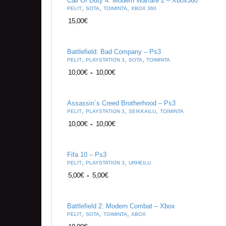
Call Of Duty 4: Modern Warfare 2 – Xbox360
,
,
,
PELIT
SOTA
TOIMINTA
XBOX 360
15,00
€
Battlefield: Bad Company – Ps3
,
,
,
PELIT
PLAYSTATION 3
SOTA
TOIMINTA
10,00
€
-
10,00
€
Assassin`s Creed Brotherhood – Ps3
,
,
,
PELIT
PLAYSTATION 3
SEIKKAILU
TOIMINTA
10,00
€
-
10,00
€
Fifa 10 – Ps3
,
,
PELIT
PLAYSTATION 3
URHEILU
5,00
€
-
5,00
€
Battlefield 2: Modern Combat – Xbox
,
,
,
PELIT
SOTA
TOIMINTA
XBOX