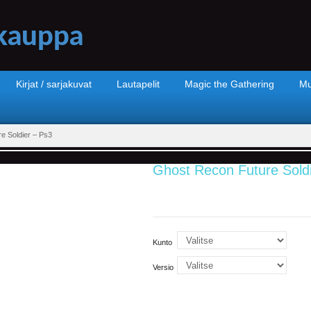
Kirjat / sarjakuvat
Lautapelit
Magic the Gathering
Mu
e Soldier – Ps3
Ghost Recon Future Sold
Kunto
Versio