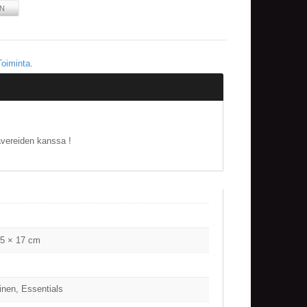
IN
Toiminta
.
kavereiden kanssa !
.5 × 17 cm
inen, Essentials