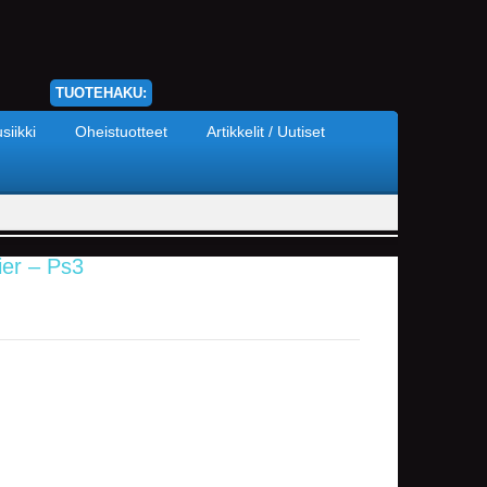
TUOTEHAKU:
siikki
Oheistuotteet
Artikkelit / Uutiset
ier – Ps3