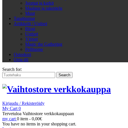
Juomat ja karkit
Maalaus ja rakentelu
Muut
Tapahtumat
Artikkelit / Uutiset
Blogi
Uutiset
Yleiset
Magic the Gathering
Pelihuone
Ostoskori
Oma tili
Search for:
Kirjaudu / Rekisteröidy
My Cart
0
Tervetuloa Vaihtostore verkkokauppaan
my cart
0 item -
0,00
€
You have no items in your shopping cart.