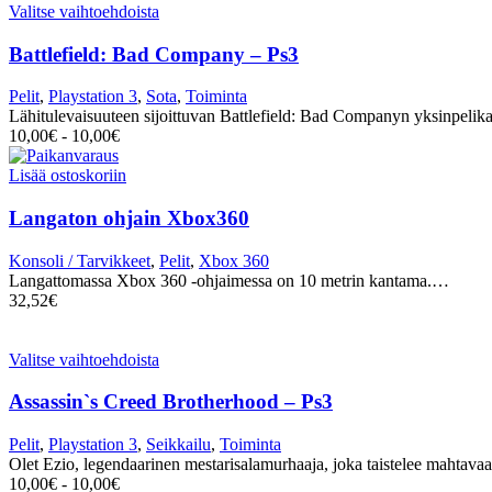
Valitse vaihtoehdoista
Battlefield: Bad Company – Ps3
Pelit
,
Playstation 3
,
Sota
,
Toiminta
Lähitulevaisuuteen sijoittuvan Battlefield: Bad Companyn yksinpeli
10,00
€
-
10,00
€
Lisää ostoskoriin
Langaton ohjain Xbox360
Konsoli / Tarvikkeet
,
Pelit
,
Xbox 360
Langattomassa Xbox 360 -ohjaimessa on 10 metrin kantama.…
32,52
€
Valitse vaihtoehdoista
Assassin`s Creed Brotherhood – Ps3
Pelit
,
Playstation 3
,
Seikkailu
,
Toiminta
Olet Ezio, legendaarinen mestarisalamurhaaja, joka taistelee mahtava
10,00
€
-
10,00
€