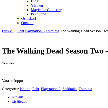
Blogi
Yleinen
Magic the Gathering
Pelihuone
Ostoskori
Oma tili
Etusivu
»
Pelit
Playstation 3
Toiminta
The Walking Dead Season Two
The Walking Dead Season Two 
Share thist
Varasto loppu
Categories:
Kauhu
,
Pelit
,
Playstation 3
,
Seikkailu
,
Toiminta
.
Kuvaus
Lisätiedot