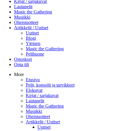
Kirjat / sarjakuvat
Lautapelit
Magic the Gathering
Musiikki
Oheistuotteet
Artikkelit / Uutiset
Uutiset
Blogi
Yleinen
Magic the Gathering
Pelihuone
Ostoskori
Oma tili
More
Etusivu
Pelit, konsolit ja tarvikkeet
Elokuvat
Kirjat / sarjakuvat
Lautapelit
Magic the Gathering
Musiikki
Oheistuotteet
Artikkelit / Uutiset
Uutiset