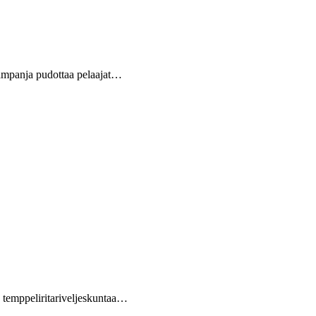
kampanja pudottaa pelaajat…
a temppeliritariveljeskuntaa…