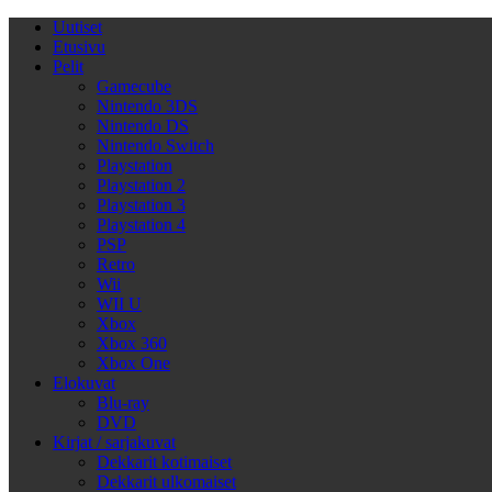
Uutiset
Etusivu
Pelit
Gamecube
Nintendo 3DS
Nintendo DS
Nintendo Switch
Playstation
Playstation 2
Playstation 3
Playstation 4
PSP
Retro
Wii
WII U
Xbox
Xbox 360
Xbox One
Elokuvat
Blu-ray
DVD
Kirjat / sarjakuvat
Dekkarit kotimaiset
Dekkarit ulkomaiset