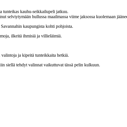
 tunteikas kauhu-seikkailupeli jatkuu.
ppinut selviytymään hullussa maailmassa viime jaksossa kuolemaan jäänee
 Savannahin kaupungista kohti pohjoista.
a, ilkeitä ihmisiä ja villieläimiä.
alintoja ja kipeitä tunteikkaita hetkiä.
iin siellä tehdyt valinnat vaikuttuvat tässä pelin kulkuun.