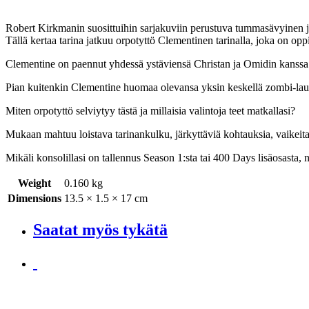
Robert Kirkmanin suosittuihin sarjakuviin perustuva tummasävyinen ja
Tällä kertaa tarina jatkuu orpotyttö Clementinen tarinalla, joka on o
Clementine on paennut yhdessä ystäviensä Christan ja Omidin kanssa
Pian kuitenkin Clementine huomaa olevansa yksin keskellä zombi-laumoj
Miten orpotyttö selviytyy tästä ja millaisia valintoja teet matkallasi?
Mukaan mahtuu loistava tarinankulku, järkyttäviä kohtauksia, vaikeita v
Mikäli konsolillasi on tallennus Season 1:sta tai 400 Days lisäosasta, n
Weight
0.160 kg
Dimensions
13.5 × 1.5 × 17 cm
Saatat myös tykätä