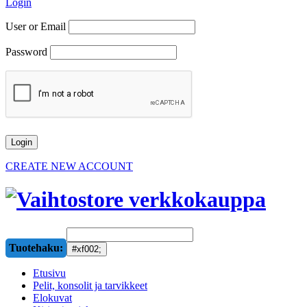
Login
User or Email
Password
CREATE NEW ACCOUNT
Tuotehaku:
Etusivu
Pelit, konsolit ja tarvikkeet
Elokuvat