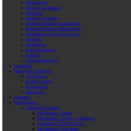
Elämäkerrat
Historia kirjallisuus
Huumori
Jännitys ja kauhu
Kaunokirjallisuus kotimainen
Kaunokirjallisuus ulkomainen
Lääketiede terveys ja kauneus
Novellit
Sarjakuvat
Sota kirjallisuus
Uskonto
Viihdekirjallisuus
Lautapelit
Magic the Gathering
Deck Boxit
Kortit ja pakat
Korttisuojat
Muut mtg
Musiikki
Oheistuotteet
Figuurit ja hahmot
Skylanders: Giants
Skylanders: Spyro’s Adventure
Skylanders: SWAP Force
Skylanders: Trap team