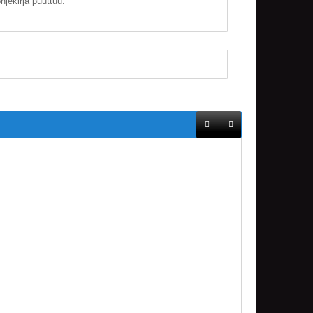
jekirja puuttuu.