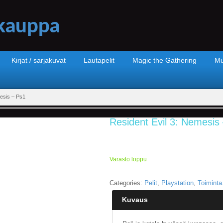
Kirjat / sarjakuvat
Lautapelit
Magic the Gathering
Mu
mesis – Ps1
Resident Evil 3: Nemesis
Varasto loppu
Categories:
Pelit
,
Playstation
,
Toiminta
Kuvaus