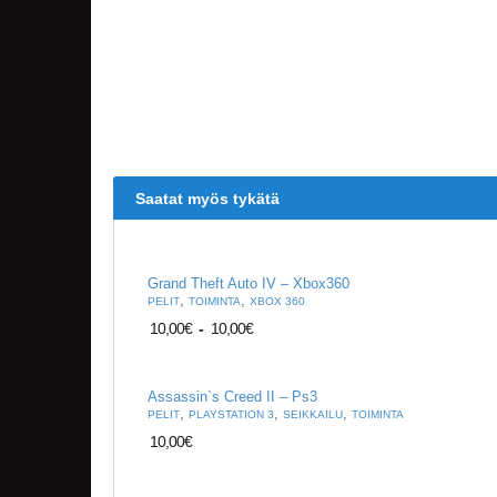
Saatat myös tykätä
Grand Theft Auto IV – Xbox360
,
,
PELIT
TOIMINTA
XBOX 360
10,00
€
-
10,00
€
Assassin`s Creed II – Ps3
,
,
,
PELIT
PLAYSTATION 3
SEIKKAILU
TOIMINTA
10,00
€