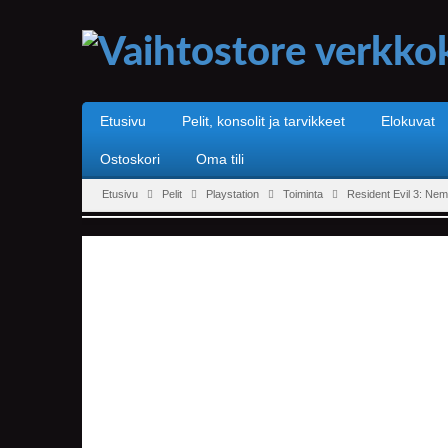
Etusivu
Pelit, konsolit ja tarvikkeet
Elokuvat
Ostoskori
Oma tili
Etusivu
Pelit
Playstation
Toiminta
Resident Evil 3: Ne