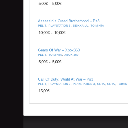
5,00
€
-
5,00
€
Assassin`s Creed Brotherhood – Ps3
,
,
,
PELIT
PLAYSTATION 3
SEIKKAILU
TOIMINTA
10,00
€
-
10,00
€
Gears Of War – Xbox360
,
,
PELIT
TOIMINTA
XBOX 360
5,00
€
-
5,00
€
Call Of Duty: World At War – Ps3
,
,
,
,
,
PELIT
PLAYSTATION 2
PLAYSTATION 3
SOTA
SOTA
TOIMIN
15,00
€