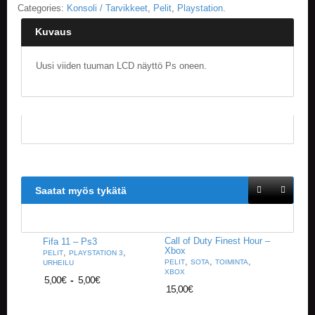
Categories:
Konsoli / Tarvikkeet
,
Pelit
,
Playstation
.
Kuvaus
Uusi viiden tuuman LCD näyttö Ps oneen.
Saatat myös tykätä
Call of Duty Finest Hour –
Fifa 11 – Ps3
Xbox
,
,
PELIT
PLAYSTATION 3
,
,
,
PELIT
SOTA
TOIMINTA
URHEILU
XBOX
5,00
€
-
5,00
€
15,00
€