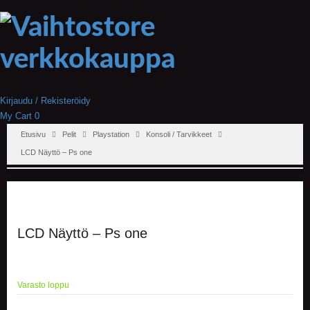
Kirjaudu / Rekisteröidy
My Cart
0
Etusivu
Pelit
Playstation
Konsoli / Tarvikkeet
LCD Näyttö – Ps one
LCD Näyttö – Ps one
Varasto loppu