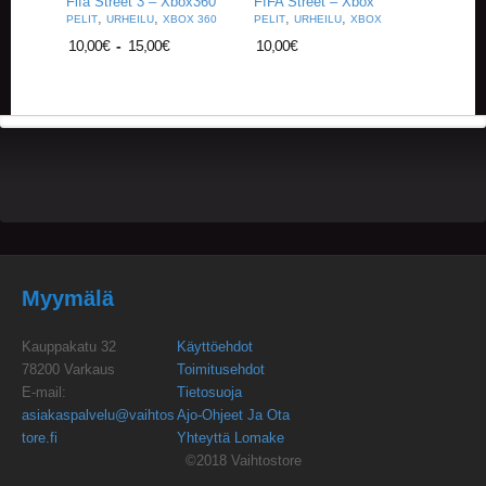
Fifa Street 3 – Xbox360
FIFA Street – Xbox
,
,
,
,
PELIT
URHEILU
XBOX 360
PELIT
URHEILU
XBOX
10,00
€
-
15,00
€
10,00
€
Myymälä
Kauppakatu 32
Käyttöehdot
78200 Varkaus
Toimitusehdot
E-mail:
Tietosuoja
asiakaspalvelu@vaihtos
Ajo-Ohjeet Ja Ota
tore.fi
Yhteyttä Lomake
©2018 Vaihtostore