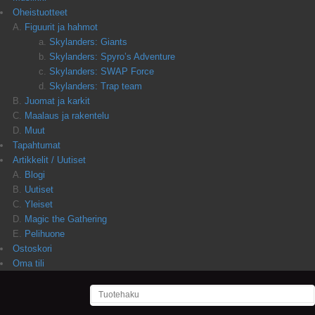
Oheistuotteet
Figuurit ja hahmot
Skylanders: Giants
Skylanders: Spyro’s Adventure
Skylanders: SWAP Force
Skylanders: Trap team
Juomat ja karkit
Maalaus ja rakentelu
Muut
Tapahtumat
Artikkelit / Uutiset
Blogi
Uutiset
Yleiset
Magic the Gathering
Pelihuone
Ostoskori
Oma tili