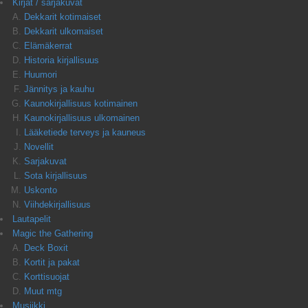
Kirjat / sarjakuvat
Dekkarit kotimaiset
Dekkarit ulkomaiset
Elämäkerrat
Historia kirjallisuus
Huumori
Jännitys ja kauhu
Kaunokirjallisuus kotimainen
Kaunokirjallisuus ulkomainen
Lääketiede terveys ja kauneus
Novellit
Sarjakuvat
Sota kirjallisuus
Uskonto
Viihdekirjallisuus
Lautapelit
Magic the Gathering
Deck Boxit
Kortit ja pakat
Korttisuojat
Muut mtg
Musiikki