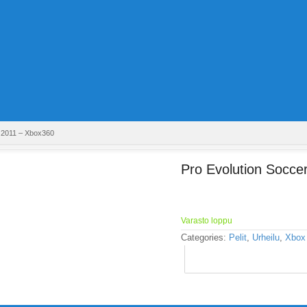
r 2011 – Xbox360
Pro Evolution Socce
Varasto loppu
Categories:
Pelit
,
Urheilu
,
Xbox