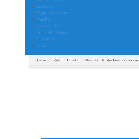
Lautapelit
Magic the Gathering
Musiikki
Oheistuotteet
Artikkelit / Uutiset
Ostoskori
Oma tili
Etusivu
Pelit
Urheilu
Xbox 360
Pro Evolution Socce