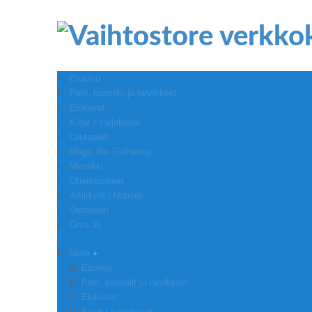
Etusivu
Pelit, konsolit ja tarvikkeet
Elokuvat
Kirjat / sarjakuvat
Lautapelit
Magic the Gathering
Musiikki
Oheistuotteet
Artikkelit / Uutiset
Ostoskori
Oma tili
More
Etusivu
Pelit, konsolit ja tarvikkeet
Elokuvat
Kirjat / sarjakuvat