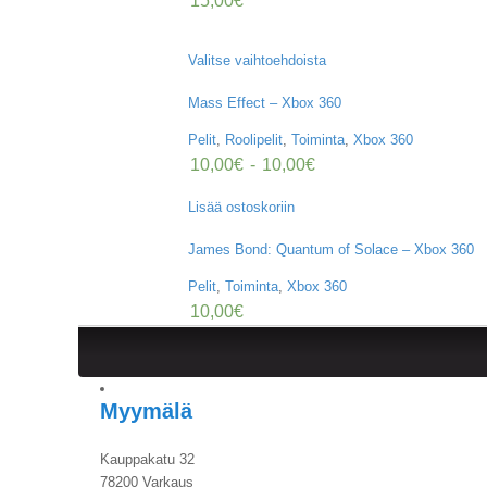
15,00
€
Valitse vaihtoehdoista
Mass Effect – Xbox 360
Pelit
,
Roolipelit
,
Toiminta
,
Xbox 360
10,00
€
-
10,00
€
Lisää ostoskoriin
James Bond: Quantum of Solace – Xbox 360
Pelit
,
Toiminta
,
Xbox 360
10,00
€
Myymälä
Kauppakatu 32
78200 Varkaus