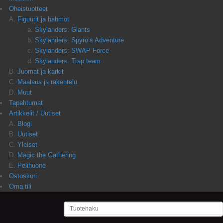
Oheistuotteet
Figuurit ja hahmot
Skylanders: Giants
Skylanders: Spyro’s Adventure
Skylanders: SWAP Force
Skylanders: Trap team
Juomat ja karkit
Maalaus ja rakentelu
Muut
Tapahtumat
Artikkelit / Uutiset
Blogi
Uutiset
Yleiset
Magic the Gathering
Pelihuone
Ostoskori
Oma tili