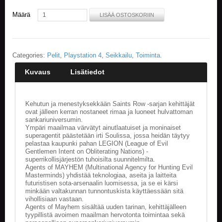
Määrä
LISÄÄ OSTOSKORIIN
Categories:
Pelit
,
Playstation 4
,
Seikkailu
,
Toiminta
.
Kuvaus
Lisätiedot
Kehutun ja menestyksekkään Saints Row -sarjan kehittäjät
ovat jälleen kerran nostaneet rimaa ja luoneet hulvattoman
sankariuniversumin.
Ympäri maailmaa värvätyt ainutlaatuiset ja moninaiset
superagentit päästetään irti Soulissa, jossa heidän täytyy
pelastaa kaupunki pahan LEGION (League of Evil
Gentlemen Intent on Obliterating Nations) -
superrikollisjärjestön tuhoisilta suunnitelmilta.
Agents of MAYHEM (Multinational Agency for Hunting Evil
Masterminds) yhdistää teknologiaa, aseita ja laitteita
futuristisen sota-arsenaalin luomisessa, ja se ei kärsi
minkään valtakunnan tunnontuskista käyttäessään sitä
vihollisiaan vastaan.
Agents of Mayhem sisältää uuden tarinan, kehittäjälleen
tyypillistä avoimen maailman hervotonta toimintaa sekä