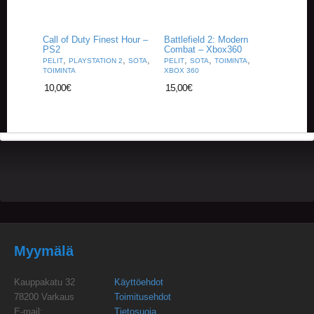
Call of Duty Finest Hour –
Battlefield 2: Modern
PS2
Combat – Xbox360
,
,
,
,
,
,
PELIT
PLAYSTATION 2
SOTA
PELIT
SOTA
TOIMINTA
TOIMINTA
XBOX 360
10,00
€
15,00
€
Myymälä
Kauppakatu 32
Käyttöehdot
78200 Varkaus
Toimitusehdot
E-mail:
Tietosuoja