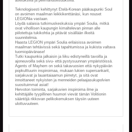
asetuksilla ja pelimahdollisuuksilla.
Teknologisesti kehittynyt Etelä-Korean pääkaupunki Soul
on avoimen maailman leikkikenttänäsi, kun nouset
LEGIONia vastaan.
Löydä salaisia tutkimuskeskuksia ympäri Soulia, mitkä
ovat vihollisen kaupungin kimaltelevan pinnan alle
piilotettuja tukikohtia ja pitävät sisällään ilkeitä
suunnitelmia.
Haasta LEGION ympäri Soulia erilaisissa avoimen
maailman tehtävissä sekä tapahtumissa ja kukista valtava
tuomiopäivänase!
Tutki kaupunkia jalkaisin ja liiku edistyneillä tavoilla ja
ajoneuvoilla sekä sivu- että pystysuunnan ympäristöissä.
Agents of Mayhem on sekä takavuosien että nykypäivän
popkulttuurin inspiroimaa, mukaan lukien supersankarit,
sarjakuvat ja lauantaiaamun piirretyt, ja sitä ovat
innoittaneet nykyisten ja menneiden pelaajasukupolvien
suosituimmat asiat!
Hervoton toiminta, sarjakuvien inspiroima ilme ja
kehittäjälle tyypillinen huumori vievät tämän Volitionin
sääntöjä rikkovan pelikokemuksen täysiin uuteen
ulottuvuuteen.