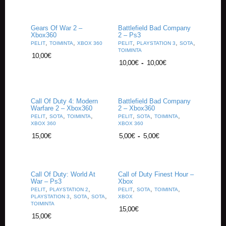
Gears Of War 2 –
Battlefield Bad Company
Xbox360
2 – Ps3
,
,
,
,
,
PELIT
TOIMINTA
XBOX 360
PELIT
PLAYSTATION 3
SOTA
TOIMINTA
10,00
€
10,00
€
-
10,00
€
Call Of Duty 4: Modern
Battlefield Bad Company
Warfare 2 – Xbox360
2 – Xbox360
,
,
,
,
,
,
PELIT
SOTA
TOIMINTA
PELIT
SOTA
TOIMINTA
XBOX 360
XBOX 360
15,00
€
5,00
€
-
5,00
€
Call Of Duty: World At
Call of Duty Finest Hour –
War – Ps3
Xbox
,
,
,
,
,
PELIT
PLAYSTATION 2
PELIT
SOTA
TOIMINTA
,
,
,
PLAYSTATION 3
SOTA
SOTA
XBOX
TOIMINTA
15,00
€
15,00
€