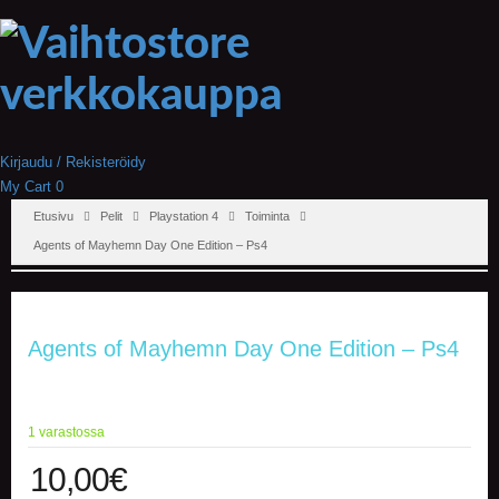
Kirjaudu / Rekisteröidy
My Cart
0
Etusivu
Pelit
Playstation 4
Toiminta
Agents of Mayhemn Day One Edition – Ps4
Agents of Mayhemn Day One Edition – Ps4
1 varastossa
10,00
€