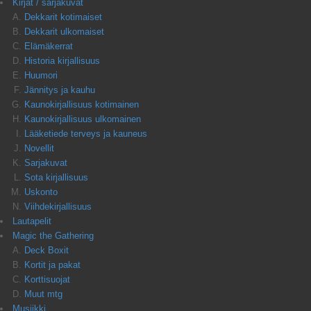
Kirjat / sarjakuvat
Dekkarit kotimaiset
Dekkarit ulkomaiset
Elämäkerrat
Historia kirjallisuus
Huumori
Jännitys ja kauhu
Kaunokirjallisuus kotimainen
Kaunokirjallisuus ulkomainen
Lääketiede terveys ja kauneus
Novellit
Sarjakuvat
Sota kirjallisuus
Uskonto
Viihdekirjallisuus
Lautapelit
Magic the Gathering
Deck Boxit
Kortit ja pakat
Korttisuojat
Muut mtg
Musiikki