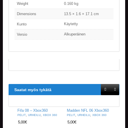
Weight
0.160 kg
Dimensions
13.5 × 1.6 × 17.1 cm
Käytetty
Kunto
Alkuperäinen
Versio
Saatat myös tykätä
Fifa 08 – Xbox360
Madden NFL 06 Xbox360
,
,
,
,
PELIT
URHEILU
XBOX 360
PELIT
URHEILU
XBOX 360
5,00
€
5,00
€