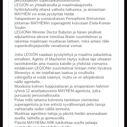
persoonallisen supersankariuniversumin.
LEGION on yhtäaikaisella ja maailmalaajuisella
hyökkäyksellä ottanut valtioita haltuunsa, ja ainoastaan
MAYHEM voi enää pysäyttää heidät.
Salaperäisen ja suorasukaisen Persephone Brimstonen
johtaman MAYHEMin superagentit kutsutaan Etelä-Korean
Souliin.
LEGIONin Minister Doctor Babylon ja hänen pirulliset
adjutanttinsa aikovat toteuttaa ilkeän suunnitelman ja
rakentaa maailmaan muuttavan laitteen, mikä antaisi tälle
superrikollisjärjestölle verrattomat voimat.
Jotta LEGION saadaan pysäytettyä ja maailma palautettua
ennalleen, Agents of Mayhemin täytyy kulkea läpi urbaanin
taistelukentän aina maasta katoille ja yhdistää voimansa
estääkseen LEGIONin suunnitelmat hintaan mihin hyvänsä.
Menestys ei ole todellakaan taattua ja sivullisilta
vahingoilta ei voida säästyä, mutta se on arkipäiväistä
näille agenteille…
Muodosta kolmen huipputaitavan ja omaperäisen hahmon
ryhmä 12 ainutlaatuisesta MAYHEM-agentista, jotka
pursuavat persoonallisuutta.
Pelaa millä tahansa kolmesta taisteluun viemästäsi
superagentista ja koe entistä syvällisempiä pelin tasoja
vaihtamalla niiden välillä lennosta.
Muokkaa agenttiesi taitoja ja päivitä heidän arsenaaliaan
aseilla, laitteilla ja ajoneuvoilla.
Päivitä MAYHEMin ARK-tukikohtaa uusilla pelaaja-