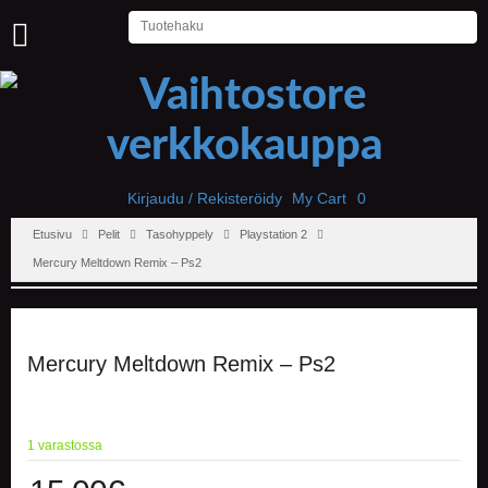
U
U
T
I
S
E
T
Kirjaudu / Rekisteröidy
My Cart
0
Etusivu
Pelit
Tasohyppely
Playstation 2
E
T
Mercury Meltdown Remix – Ps2
U
S
I
V
U
Mercury Meltdown Remix – Ps2
P
E
L
1 varastossa
I
T