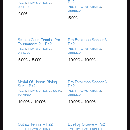
Ps2
A
,
,
PELIT
PLAYSTATION 2
,
,
PELIT
PLAYSTATION 2
T
URHEILU
URHEILU
H
5,00
€
5,00
€
E
R
I
N
G
Smash Court Tennis: Pro
Pro Evolution Soccer 3 –
Tournament 2 – Ps2
Ps2
,
,
,
,
PELIT
PLAYSTATION 2
PELIT
PLAYSTATION 2
M
URHEILU
URHEILU
U
5,00
€
-
5,00
€
10,00
€
-
10,00
€
S
I
I
K
Medal Of Honor: Rising
Pro Evolution Soccer 6 –
K
Sun – Ps2
Ps2
I
,
,
,
,
,
PELIT
PLAYSTATION 2
SOTA
PELIT
PLAYSTATION 2
TOIMINTA
URHEILU
O
10,00
€
-
10,00
€
10,00
€
-
10,00
€
H
E
I
S
Outlaw Tennis – Ps2
EyeToy Groove – Ps2
T
,
,
,
,
PELIT
PLAYSTATION 2
EYETOY
LASTENPELIT