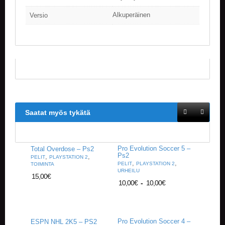
V
A
Alkuperäinen
Versio
T
L
A
U
T
A
P
E
L
Saatat myös tykätä
I
T
M
Pro Evolution Soccer 5 –
Total Overdose – Ps2
Ps2
A
,
,
PELIT
PLAYSTATION 2
,
,
PELIT
PLAYSTATION 2
TOIMINTA
G
URHEILU
I
15,00
€
10,00
€
-
10,00
€
C
T
H
E
G
Pro Evolution Soccer 4 –
ESPN NHL 2K5 – PS2