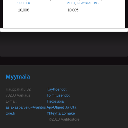
U
,
URHEILU
PELIT
PLAYSTATION 2
O
10,00
€
10,00
€
T
T
E
E
T
T
A
P
A
H
T
U
Myymälä
M
A
Kauppakatu 32
Käyttöehdot
T
78200 Varkaus
Toimitusehdot
E-mail:
Tietosuoja
A
asiakaspalvelu@vaihtos
Ajo-Ohjeet Ja Ota
R
tore.fi
Yhteyttä Lomake
T
I
©2018 Vaihtostore
K