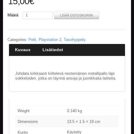
15,00
€
E
Määrä
LISÄÄ OSTOSKORIIN
L
O
K
U
V
Categories:
Pelit
,
Playstation 2
,
Tasohyppely
.
A
T
Kuvaus
Lisätiedot
K
I
R
Johdata kirkkaasti kiiltelevä nestemäinen metallipallo läpi
J
sokkeloiden, jotka on täynnä ansoja ja juonikkaita laitteita.
A
T
/
S
A
R
Weight
0.140 kg
J
A
Dimensions
13.5 × 1.5 × 19 cm
K
U
Käytetty
Kunto