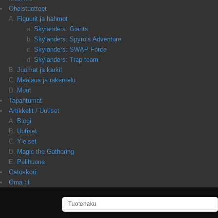
Oheistuotteet
Figuurit ja hahmot
Skylanders: Giants
Skylanders: Spyro’s Adventure
Skylanders: SWAP Force
Skylanders: Trap team
Juomat ja karkit
Maalaus ja rakentelu
Muut
Tapahtumat
Artikkelit / Uutiset
Blogi
Uutiset
Yleiset
Magic the Gathering
Pelihuone
Ostoskori
Oma tili