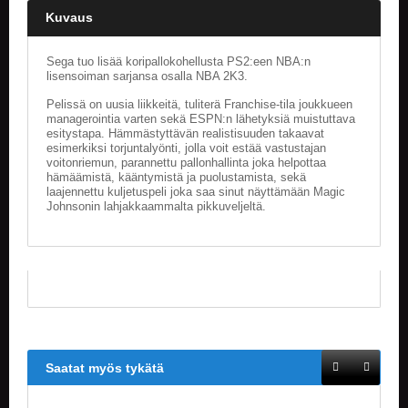
Kuvaus
Sega tuo lisää koripallokohellusta PS2:een NBA:n
lisensoiman sarjansa osalla NBA 2K3.
Pelissä on uusia liikkeitä, tuliterä Franchise-tila joukkueen
managerointia varten sekä ESPN:n lähetyksiä muistuttava
esitystapa. Hämmästyttävän realistisuuden takaavat
esimerkiksi torjuntalyönti, jolla voit estää vastustajan
voitonriemun, parannettu pallonhallinta joka helpottaa
hämäämistä, kääntymistä ja puolustamista, sekä
laajennettu kuljetuspeli joka saa sinut näyttämään Magic
Johnsonin lahjakkaammalta pikkuveljeltä.
Saatat myös tykätä