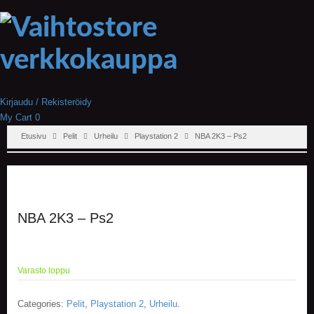
Kirjaudu / Rekisteröidy
My Cart
0
Etusivu
Pelit
Urheilu
Playstation 2
NBA 2K3 – Ps2
NBA 2K3 – Ps2
Varasto loppu
Categories:
Pelit
,
Playstation 2
,
Urheilu
.