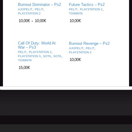
Burnout Dominator – Ps2
Future Tactics – Ps2
,
,
,
,
AJOPELIT
PELIT
PELIT
PLAYSTATION 2
PLAYSTATION 2
TOIMINTA
10,00
€
-
10,00
€
10,00
€
Call Of Duty: World At
Burnout Revenge – Ps2
War – Ps3
,
,
AJOPELIT
PELIT
,
,
PELIT
PLAYSTATION 2
PLAYSTATION 2
,
,
,
PLAYSTATION 3
SOTA
SOTA
10,00
€
TOIMINTA
15,00
€