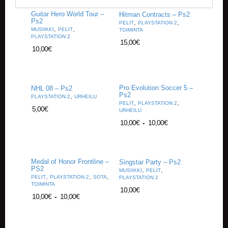
Guitar Hero World Tour –
Hitman Contracts – Ps2
Ps2
,
,
PELIT
PLAYSTATION 2
,
,
MUSIIKKI
PELIT
TOIMINTA
PLAYSTATION 2
15,00
€
10,00
€
Pro Evolution Soccer 5 –
NHL 08 – Ps2
Ps2
,
PLAYSTATION 2
URHEILU
,
,
PELIT
PLAYSTATION 2
5,00
€
URHEILU
10,00
€
-
10,00
€
Medal of Honor Frontline –
Singstar Party – Ps2
PS2
,
,
MUSIIKKI
PELIT
,
,
,
PELIT
PLAYSTATION 2
SOTA
PLAYSTATION 2
TOIMINTA
10,00
€
10,00
€
-
10,00
€