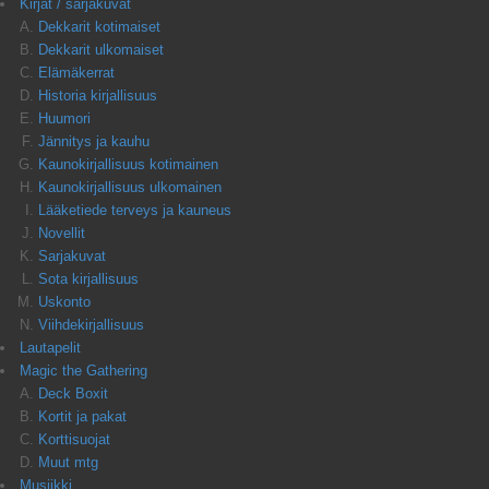
Kirjat / sarjakuvat
Dekkarit kotimaiset
Dekkarit ulkomaiset
Elämäkerrat
Historia kirjallisuus
Huumori
Jännitys ja kauhu
Kaunokirjallisuus kotimainen
Kaunokirjallisuus ulkomainen
Lääketiede terveys ja kauneus
Novellit
Sarjakuvat
Sota kirjallisuus
Uskonto
Viihdekirjallisuus
Lautapelit
Magic the Gathering
Deck Boxit
Kortit ja pakat
Korttisuojat
Muut mtg
Musiikki