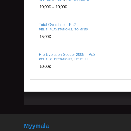
10,00
€
-
10,00
€
Total Overdose – Ps2
,
,
PELIT
PLAYSTATION 2
TOIMINTA
15,00
€
Pro Evolution Soccer 2008 – Ps2
,
,
PELIT
PLAYSTATION 2
URHEILU
10,00
€
Myymälä