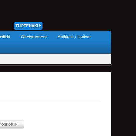
TUOTEHAKU:
siikki
Oheistuotteet
Artikkelit / Uutiset
TOSKORIIN