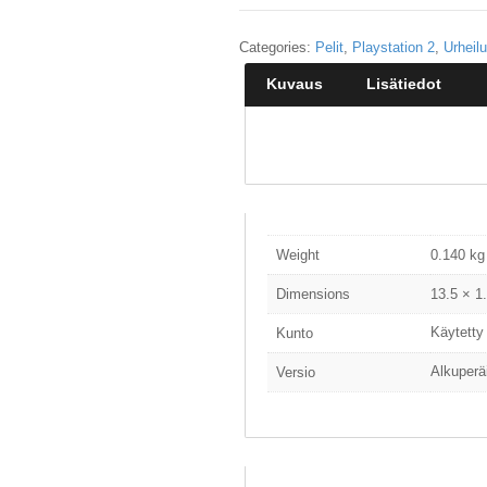
Categories:
Pelit
,
Playstation 2
,
Urheilu
Kuvaus
Lisätiedot
Weight
0.140 kg
Dimensions
13.5 × 1
Käytetty
Kunto
Alkuperä
Versio