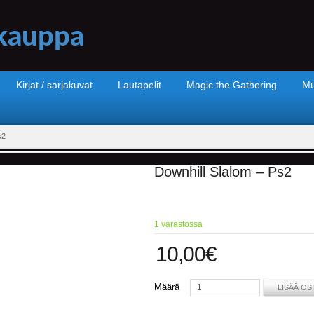
Kirjat / sarjakuvat
Lautapelit
Magic the Gathering
Mu
s2
Downhill Slalom – Ps2
1 varastossa
10,00
€
Määrä
LISÄÄ OS