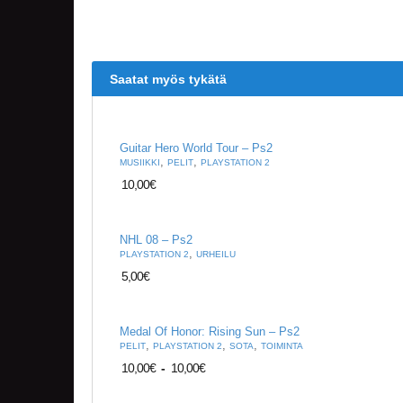
Saatat myös tykätä
Guitar Hero World Tour – Ps2
,
,
MUSIIKKI
PELIT
PLAYSTATION 2
10,00
€
NHL 08 – Ps2
,
PLAYSTATION 2
URHEILU
5,00
€
Medal Of Honor: Rising Sun – Ps2
,
,
,
PELIT
PLAYSTATION 2
SOTA
TOIMINTA
10,00
€
-
10,00
€