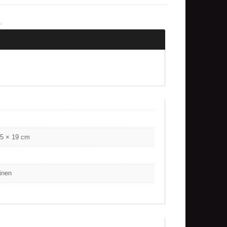
.
.5 × 19 cm
inen