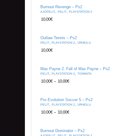
Burnout Revenge – Ps2
,
,
AJOPELIT
PELIT
PLAYSTATION 2
10,00
€
Outlaw Tennis – Ps2
,
,
PELIT
PLAYSTATION 2
URHEILU
10,00
€
Max Payne 2: Fall of Max Payne – Ps2
,
,
PELIT
PLAYSTATION 2
TOIMINTA
10,00
€
-
10,00
€
Pro Evolution Soccer 5 – Ps2
,
,
PELIT
PLAYSTATION 2
URHEILU
10,00
€
-
10,00
€
Burnout Dominator – Ps2
,
,
AJOPELIT
PELIT
PLAYSTATION 2