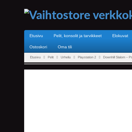
Etusivu
Pelit, konsolit ja tarvikkeet
Elokuvat
Ostoskori
Oma tili
Etusivu
Pelit
Urheilu
Playstation 2
Downhill Slalom – P