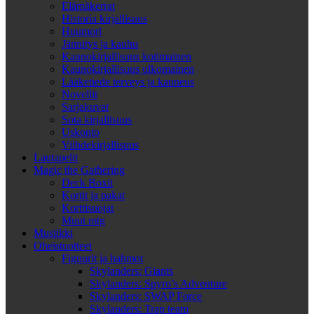
Elämäkerrat
Historia kirjallisuus
Huumori
Jännitys ja kauhu
Kaunokirjallisuus kotimainen
Kaunokirjallisuus ulkomainen
Lääketiede terveys ja kauneus
Novellit
Sarjakuvat
Sota kirjallisuus
Uskonto
Viihdekirjallisuus
Lautapelit
Magic the Gathering
Deck Boxit
Kortit ja pakat
Korttisuojat
Muut mtg
Musiikki
Oheistuotteet
Figuurit ja hahmot
Skylanders: Giants
Skylanders: Spyro’s Adventure
Skylanders: SWAP Force
Skylanders: Trap team