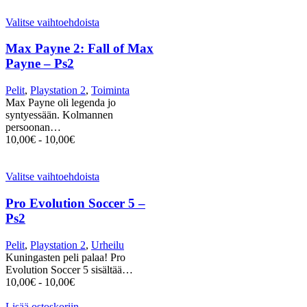
Valitse vaihtoehdoista
Max Payne 2: Fall of Max
Payne – Ps2
Pelit
,
Playstation 2
,
Toiminta
Max Payne oli legenda jo
syntyessään. Kolmannen
persoonan…
10,00
€
-
10,00
€
Valitse vaihtoehdoista
Pro Evolution Soccer 5 –
Ps2
Pelit
,
Playstation 2
,
Urheilu
Kuningasten peli palaa! Pro
Evolution Soccer 5 sisältää…
10,00
€
-
10,00
€
Lisää ostoskoriin