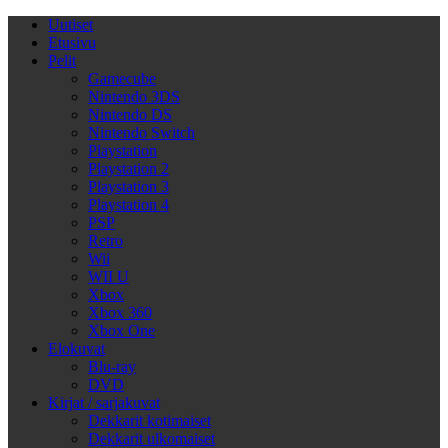
Uutiset
Etusivu
Pelit
Gamecube
Nintendo 3DS
Nintendo DS
Nintendo Switch
Playstation
Playstation 2
Playstation 3
Playstation 4
PSP
Retro
Wii
WII U
Xbox
Xbox 360
Xbox One
Elokuvat
Blu-ray
DVD
Kirjat / sarjakuvat
Dekkarit kotimaiset
Dekkarit ulkomaiset