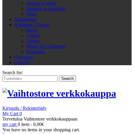
Juomat ja karkit
Maalaus ja rakentelu
Muut
Tapahtumat
Artikkelit / Uutiset
Blogi
Uutiset
Yleiset
Magic the Gathering
Pelihuone
Ostoskori
Oma tili
Search for:
Kirjaudu / Rekisteröidy
My Cart
0
Tervetuloa Vaihtostore verkkokauppaan
my cart
0 item -
0,00
€
You have no items in your shopping cart.