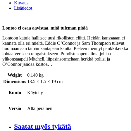
Kuvaus
Lisätiedot
Lontoo ei osaa aavistaa, mitä tuleman pitää
Lontoon katuja hallitsee uusi rikollisten eliitti. Heidän kanssaaan ei
kannata olla eri mieltä. Eddie O’Connor ja Sam Thompson tulevat
huomaamaan tämän kantapään kautta. Pieleen mennyt pankkikeikka
johtaa veriseen rangaistukseen. Puhdistusoperaatiota johtaa
ylikonstaapeli Mitchell, liipasinsormeltaan herkkä poliisi ja
O’Connor janoaa kostoa…
Weight
0.140 kg
Dimensions
13.5 × 1.5 × 19 cm
Kunto
Käytetty
Versio
Alkuperäinen
Saatat myös tykätä