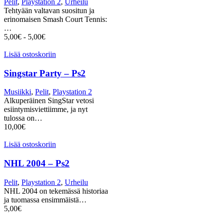
Pelit
,
Playstation 2
,
Urheilu
Tehtyään valtavan suositun ja
erinomaisen Smash Court Tennis:
…
5,00
€
-
5,00
€
Lisää ostoskoriin
Singstar Party – Ps2
Musiikki
,
Pelit
,
Playstation 2
Alkuperäinen SingStar vetosi
esiintymisviettiimme, ja nyt
tulossa on…
10,00
€
Lisää ostoskoriin
NHL 2004 – Ps2
Pelit
,
Playstation 2
,
Urheilu
NHL 2004 on tekemässä historiaa
ja tuomassa ensimmäistä…
5,00
€