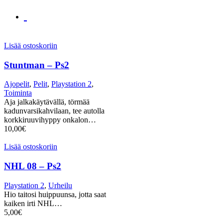
Lisää ostoskoriin
Stuntman – Ps2
Ajopelit
,
Pelit
,
Playstation 2
,
Toiminta
Aja jalkakäytävällä, törmää
kadunvarsikahvilaan, tee autolla
korkkiruuvihyppy onkalon…
10,00
€
Lisää ostoskoriin
NHL 08 – Ps2
Playstation 2
,
Urheilu
Hio taitosi huippuunsa, jotta saat
kaiken irti NHL…
5,00
€