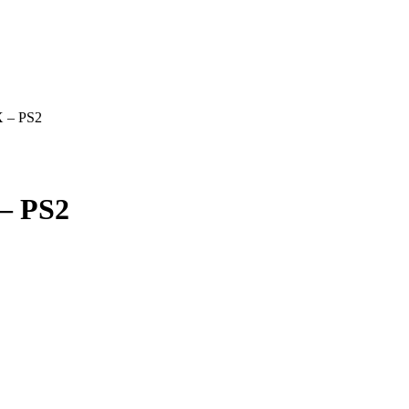
X – PS2
 – PS2