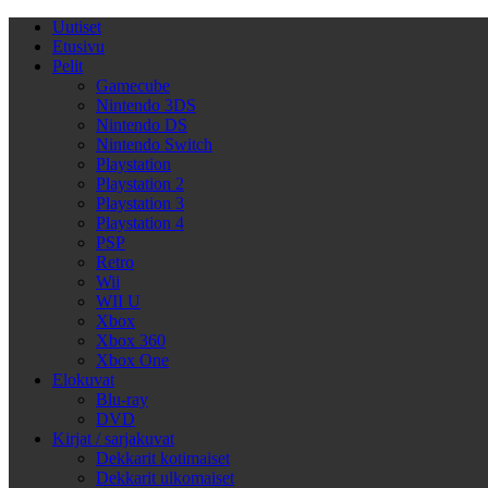
Uutiset
Etusivu
Pelit
Gamecube
Nintendo 3DS
Nintendo DS
Nintendo Switch
Playstation
Playstation 2
Playstation 3
Playstation 4
PSP
Retro
Wii
WII U
Xbox
Xbox 360
Xbox One
Elokuvat
Blu-ray
DVD
Kirjat / sarjakuvat
Dekkarit kotimaiset
Dekkarit ulkomaiset