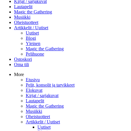
Kirjat / sarjakuvat
Lautapelit
Magic the Gathering
Musiikki
Oheistuotteet
Artikkelit / Uutiset
Uutiset
Blogi
Yleinen
Magic the Gathering
Pelihuone
Ostoskori
Oma tili
More
Etusivu
Pelit, konsolit ja tarvikkeet
Elokuvat
Kirjat / sarjakuvat
Lautapelit
Magic the Gathering
Musiikki
Oheistuotteet
Artikkelit / Uutiset
Uutiset