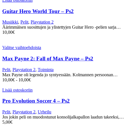
Lisää ostoskoriin
Guitar Hero World Tour – Ps2
Musiikki
,
Pelit
,
Playstation 2
Äärimmäisen suosittujen ja ylistettyjen Guitar Hero -pelien sarja…
10,00
€
Valitse vaihtoehdoista
Max Payne 2: Fall of Max Payne – Ps2
Pelit
,
Playstation 2
,
Toiminta
Max Payne oli legenda jo syntyessään. Kolmannen persoonan…
10,00
€
-
10,00
€
Lisää ostoskoriin
Pro Evolution Soccer 4 – Ps2
Pelit
,
Playstation 2
,
Urheilu
Jos jokin peli on muodostunut konsolijalkapallon laadun takeeksi,…
5,00
€