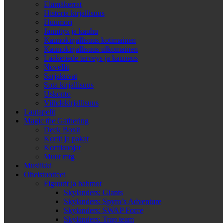
Elämäkerrat
Historia kirjallisuus
Huumori
Jännitys ja kauhu
Kaunokirjallisuus kotimainen
Kaunokirjallisuus ulkomainen
Lääketiede terveys ja kauneus
Novellit
Sarjakuvat
Sota kirjallisuus
Uskonto
Viihdekirjallisuus
Lautapelit
Magic the Gathering
Deck Boxit
Kortit ja pakat
Korttisuojat
Muut mtg
Musiikki
Oheistuotteet
Figuurit ja hahmot
Skylanders: Giants
Skylanders: Spyro’s Adventure
Skylanders: SWAP Force
Skylanders: Trap team