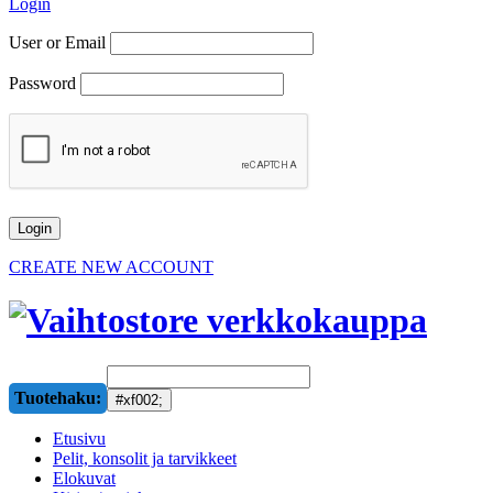
Login
User or Email
Password
CREATE NEW ACCOUNT
Tuotehaku:
Etusivu
Pelit, konsolit ja tarvikkeet
Elokuvat