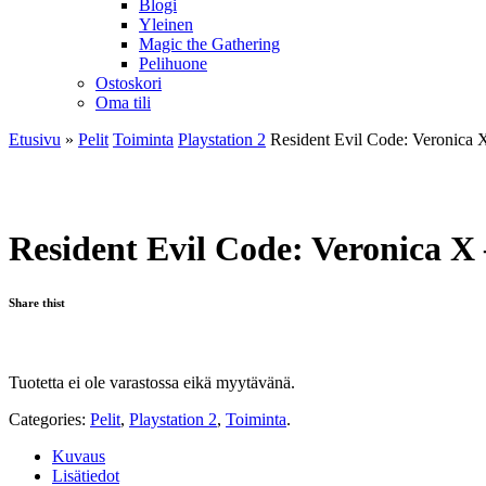
Blogi
Yleinen
Magic the Gathering
Pelihuone
Ostoskori
Oma tili
Etusivu
»
Pelit
Toiminta
Playstation 2
Resident Evil Code: Veronica 
Resident Evil Code: Veronica X
Share thist
Tuotetta ei ole varastossa eikä myytävänä.
Categories:
Pelit
,
Playstation 2
,
Toiminta
.
Kuvaus
Lisätiedot