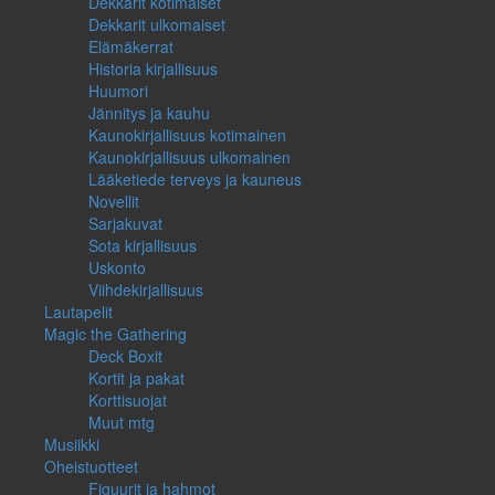
Dekkarit kotimaiset
Dekkarit ulkomaiset
Elämäkerrat
Historia kirjallisuus
Huumori
Jännitys ja kauhu
Kaunokirjallisuus kotimainen
Kaunokirjallisuus ulkomainen
Lääketiede terveys ja kauneus
Novellit
Sarjakuvat
Sota kirjallisuus
Uskonto
Viihdekirjallisuus
Lautapelit
Magic the Gathering
Deck Boxit
Kortit ja pakat
Korttisuojat
Muut mtg
Musiikki
Oheistuotteet
Figuurit ja hahmot