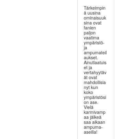
Tärkeimpin
ä uusina
ominaisuuk
sina ovat
fanien
paljon
vaatima
ympäristö-
ja
ampumateil
aukset.
Ainutlaatuis
et ja
vertahyytäv
ät ovat
mahdollisia
nyt kun
koko
ympäristösi
on ase.
Vielä
karmivamp
aa jälkeä
saa aikaan
ampuma-
aseilla!