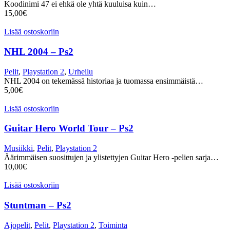
Koodinimi 47 ei ehkä ole yhtä kuuluisa kuin…
15,00
€
Lisää ostoskoriin
NHL 2004 – Ps2
Pelit
,
Playstation 2
,
Urheilu
NHL 2004 on tekemässä historiaa ja tuomassa ensimmäistä…
5,00
€
Lisää ostoskoriin
Guitar Hero World Tour – Ps2
Musiikki
,
Pelit
,
Playstation 2
Äärimmäisen suosittujen ja ylistettyjen Guitar Hero -pelien sarja…
10,00
€
Lisää ostoskoriin
Stuntman – Ps2
Ajopelit
,
Pelit
,
Playstation 2
,
Toiminta