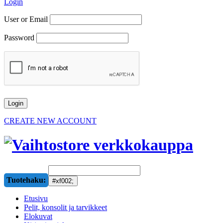
Login
User or Email
Password
CREATE NEW ACCOUNT
Tuotehaku:
Etusivu
Pelit, konsolit ja tarvikkeet
Elokuvat