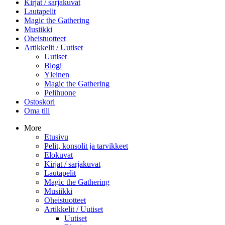
Kirjat / sarjakuvat
Lautapelit
Magic the Gathering
Musiikki
Oheistuotteet
Artikkelit / Uutiset
Uutiset
Blogi
Yleinen
Magic the Gathering
Pelihuone
Ostoskori
Oma tili
More
Etusivu
Pelit, konsolit ja tarvikkeet
Elokuvat
Kirjat / sarjakuvat
Lautapelit
Magic the Gathering
Musiikki
Oheistuotteet
Artikkelit / Uutiset
Uutiset