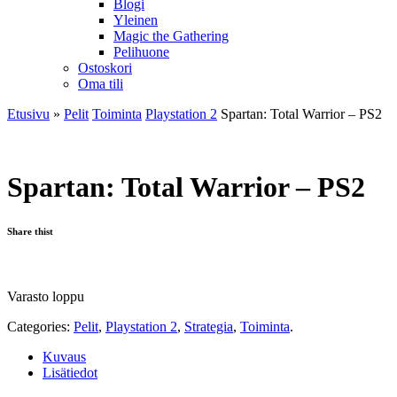
Blogi
Yleinen
Magic the Gathering
Pelihuone
Ostoskori
Oma tili
Etusivu
»
Pelit
Toiminta
Playstation 2
Spartan: Total Warrior – PS2
Spartan: Total Warrior – PS2
Share thist
Varasto loppu
Categories:
Pelit
,
Playstation 2
,
Strategia
,
Toiminta
.
Kuvaus
Lisätiedot