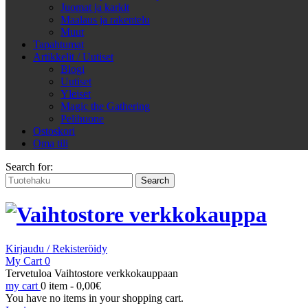
Juomat ja karkit
Maalaus ja rakentelu
Muut
Tapahtumat
Artikkelit / Uutiset
Blogi
Uutiset
Yleiset
Magic the Gathering
Pelihuone
Ostoskori
Oma tili
Search for:
Kirjaudu / Rekisteröidy
My Cart
0
Tervetuloa Vaihtostore verkkokauppaan
my cart
0 item -
0,00
€
You have no items in your shopping cart.