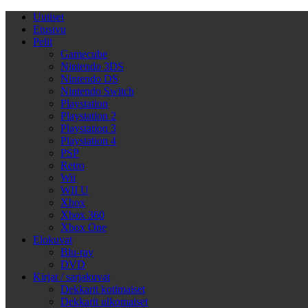
Uutiset
Etusivu
Pelit
Gamecube
Nintendo 3DS
Nintendo DS
Nintendo Switch
Playstation
Playstation 2
Playstation 3
Playstation 4
PSP
Retro
Wii
WII U
Xbox
Xbox 360
Xbox One
Elokuvat
Blu-ray
DVD
Kirjat / sarjakuvat
Dekkarit kotimaiset
Dekkarit ulkomaiset