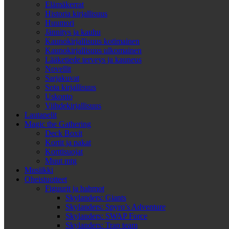
Elämäkerrat
Historia kirjallisuus
Huumori
Jännitys ja kauhu
Kaunokirjallisuus kotimainen
Kaunokirjallisuus ulkomainen
Lääketiede terveys ja kauneus
Novellit
Sarjakuvat
Sota kirjallisuus
Uskonto
Viihdekirjallisuus
Lautapelit
Magic the Gathering
Deck Boxit
Kortit ja pakat
Korttisuojat
Muut mtg
Musiikki
Oheistuotteet
Figuurit ja hahmot
Skylanders: Giants
Skylanders: Spyro’s Adventure
Skylanders: SWAP Force
Skylanders: Trap team