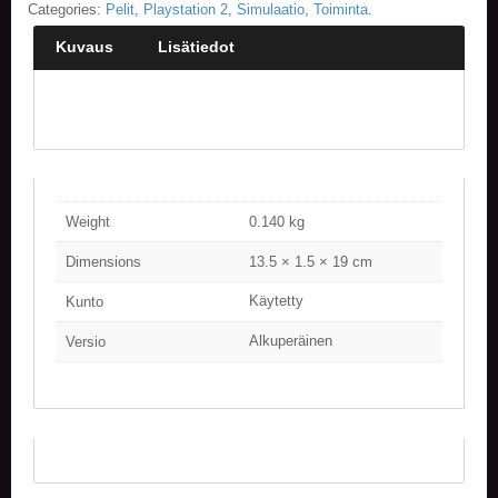
Categories:
Pelit
,
Playstation 2
,
Simulaatio
,
Toiminta
.
E
Kuvaus
Lisätiedot
L
O
K
U
V
A
T
Weight
0.140 kg
K
I
Dimensions
13.5 × 1.5 × 19 cm
R
J
Käytetty
Kunto
A
T
Alkuperäinen
Versio
/
S
A
R
J
A
K
U