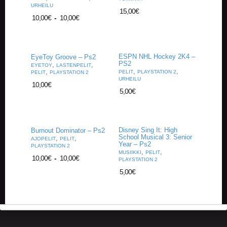
A
URHEILU
15,00
€
T
10,00
€
-
10,00
€
H
E
R
I
ESPN NHL Hockey 2K4 –
EyeToy Groove – Ps2
N
PS2
,
,
EYETOY
LASTENPELIT
G
,
,
,
PELIT
PLAYSTATION 2
PELIT
PLAYSTATION 2
URHEILU
10,00
€
M
5,00
€
U
S
I
I
Disney Sing It: High
Burnout Dominator – Ps2
K
School Musical 3: Senior
,
,
AJOPELIT
PELIT
K
Year – Ps2
PLAYSTATION 2
,
,
I
MUSIIKKI
PELIT
10,00
€
-
10,00
€
PLAYSTATION 2
5,00
€
O
H
E
I
S
T