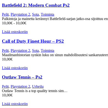
Battlefield 2: Modern Combat Ps2
Pelit
,
Playstation 2
,
Sota
,
Toiminta
Palkintoja ja mainetta kerännyt Battlefield-sarjan jatko-osa sijoittuu
10,00
€
-
10,00
€
Lisää ostoskoriin
Call of Duty Finest Hour – PS2
Pelit
,
Playstation 2
,
Sota
,
Toiminta
Maailmanhistorian synkin luku on sinun mahdollisuutesi sankaruut
10,00
€
Lisää ostoskoriin
Outlaw Tennis – Ps2
Pelit
,
Playstation 2
,
Urheilu
Outlaw Tennis is a top quality tennis sim…
10,00
€
Lisää ostoskoriin