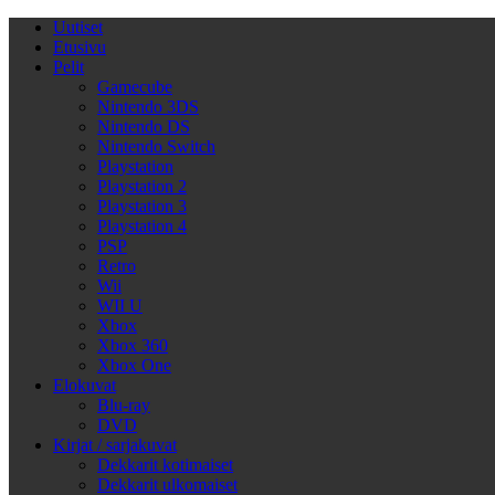
Uutiset
Etusivu
Pelit
Gamecube
Nintendo 3DS
Nintendo DS
Nintendo Switch
Playstation
Playstation 2
Playstation 3
Playstation 4
PSP
Retro
Wii
WII U
Xbox
Xbox 360
Xbox One
Elokuvat
Blu-ray
DVD
Kirjat / sarjakuvat
Dekkarit kotimaiset
Dekkarit ulkomaiset