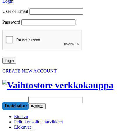
Login
User or Email
Password
CREATE NEW ACCOUNT
Tuotehaku:
Etusivu
Pelit, konsolit ja tarvikkeet
Elokuvat