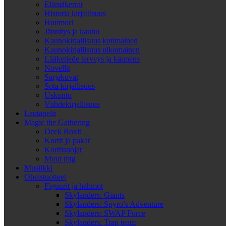
Elämäkerrat
Historia kirjallisuus
Huumori
Jännitys ja kauhu
Kaunokirjallisuus kotimainen
Kaunokirjallisuus ulkomainen
Lääketiede terveys ja kauneus
Novellit
Sarjakuvat
Sota kirjallisuus
Uskonto
Viihdekirjallisuus
Lautapelit
Magic the Gathering
Deck Boxit
Kortit ja pakat
Korttisuojat
Muut mtg
Musiikki
Oheistuotteet
Figuurit ja hahmot
Skylanders: Giants
Skylanders: Spyro’s Adventure
Skylanders: SWAP Force
Skylanders: Trap team