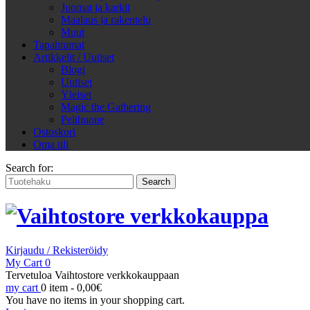
Juomat ja karkit
Maalaus ja rakentelu
Muut
Tapahtumat
Artikkelit / Uutiset
Blogi
Uutiset
Yleiset
Magic the Gathering
Pelihuone
Ostoskori
Oma tili
Search for:
Kirjaudu / Rekisteröidy
My Cart
0
Tervetuloa Vaihtostore verkkokauppaan
my cart
0 item -
0,00
€
You have no items in your shopping cart.