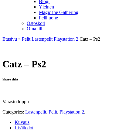
Blogi
Yleinen
Magic the Gathering
Pelihuone
Ostoskori
Oma tili
Etusivu
»
Pelit
Lastenpelit
Playstation 2
Catz – Ps2
Catz – Ps2
Share thist
Varasto loppu
Categories:
Lastenpelit
,
Pelit
,
Playstation 2
.
Kuvaus
Lisätiedot