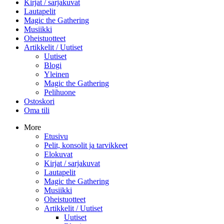
Kirjat / sarjakuvat
Lautapelit
Magic the Gathering
Musiikki
Oheistuotteet
Artikkelit / Uutiset
Uutiset
Blogi
Yleinen
Magic the Gathering
Pelihuone
Ostoskori
Oma tili
More
Etusivu
Pelit, konsolit ja tarvikkeet
Elokuvat
Kirjat / sarjakuvat
Lautapelit
Magic the Gathering
Musiikki
Oheistuotteet
Artikkelit / Uutiset
Uutiset