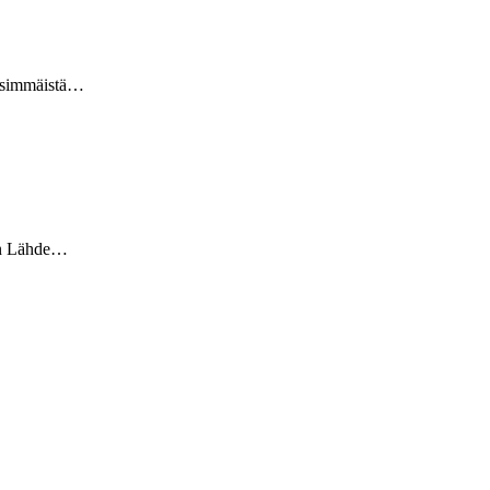
 ensimmäistä…
een Lähde…