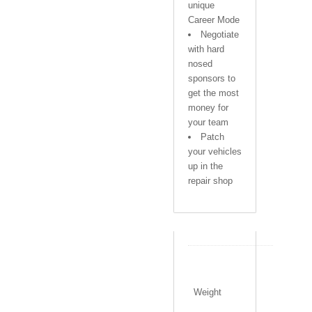
unique
Career Mode
Negotiate
with hard
nosed
sponsors to
get the most
money for
your team
Patch
your vehicles
up in the
repair shop
0
.
1
Weight
4
0