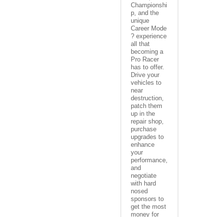
Championshi
p, and the
unique
Career Mode
? experience
all that
becoming a
Pro Racer
has to offer.
Drive your
vehicles to
near
destruction,
patch them
up in the
repair shop,
purchase
upgrades to
enhance
your
performance,
and
negotiate
with hard
nosed
sponsors to
get the most
money for