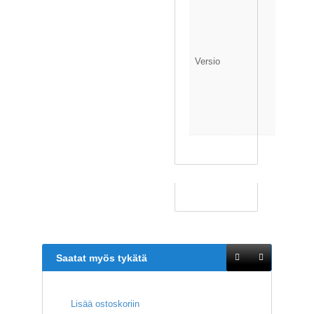
l
k
u
p
e
Versio
r
ä
i
n
e
n
Saatat myös tykätä
Lisää ostoskoriin