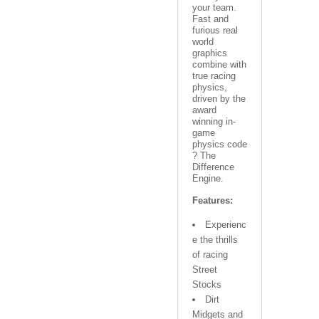
your team.
Fast and
furious real
world
graphics
combine with
true racing
physics,
driven by the
award
winning in-
game
physics code
? The
Difference
Engine.
Features:
Experienc
e the thrills
of racing
Street
Stocks
Dirt
Midgets and