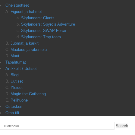
Oheistuotteet
Figuurit ja hahmot
Skylanders: Giants
Skylanders: Spyro’s Adventure
Skylanders: SWAP Force
Skylanders: Trap team
Juomat ja karkit
Maalaus ja rakentelu
Muut
Tapahtumat
Artikkelit / Uutiset
Blogi
Uutiset
Yleiset
Magic the Gathering
Pelihuone
Ostoskori
Oma tili