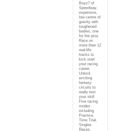
Boys? of
Speedway,
expensive,
low centre of
gravity with
toughened
bodies, one
for the pros.
Race on
more than 12
real-life
tracks to
kick start
your racing
career.
Unlock
exciting
fantasy
circuits to
really test
your skill.
Five racing
modes
including
Practice,
Time Trial,
Singles
Races,