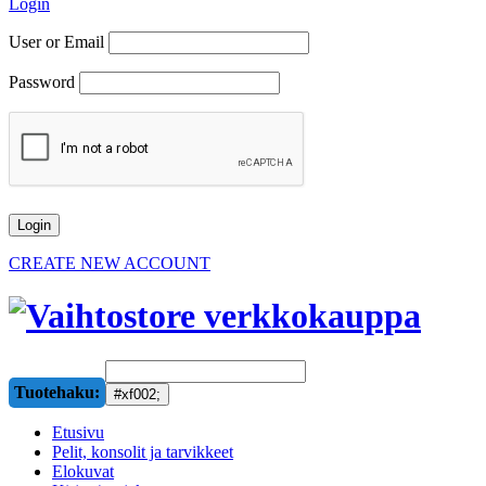
Login
User or Email
Password
CREATE NEW ACCOUNT
Tuotehaku:
Etusivu
Pelit, konsolit ja tarvikkeet
Elokuvat