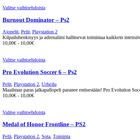
Valitse vaihtoehdoista
Burnout Dominator – Ps2
Ajopelit
,
Pelit
,
Playstation 2
Kilpailuhenkisyys ja adrenaliini hallitsevat toimintaa kaikkein intens
10,00
€
-
10,00
€
Valitse vaihtoehdoista
Pro Evolution Soccer 6 – Ps2
Pelit
,
Playstation 2
,
Urheilu
Maailman paras jalkapallopeli paranee entisestään! Pro Evolution S
10,00
€
-
10,00
€
Valitse vaihtoehdoista
Medal of Honor Frontline – PS2
Pelit
,
Playstation 2
,
Sota
,
Toiminta