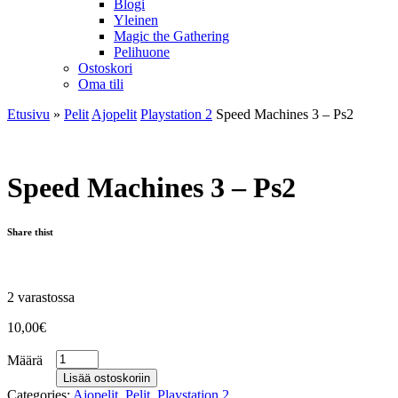
Blogi
Yleinen
Magic the Gathering
Pelihuone
Ostoskori
Oma tili
Etusivu
»
Pelit
Ajopelit
Playstation 2
Speed Machines 3 – Ps2
Speed Machines 3 – Ps2
Share thist
2 varastossa
10,00
€
Määrä
Lisää ostoskoriin
Categories:
Ajopelit
,
Pelit
,
Playstation 2
.