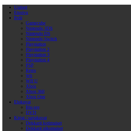
Uutiset
Etusivu
Pelit
Gamecube
Nintendo 3DS
Nintendo DS
Nintendo Switch
Playstation
Playstation 2
Playstation 3
Playstation 4
PSP
Retro
Wii
WII U
Xbox
Xbox 360
Xbox One
Elokuvat
Blu-ray
DVD
Kirjat / sarjakuvat
Dekkarit kotimaiset
Dekkarit ulkomaiset