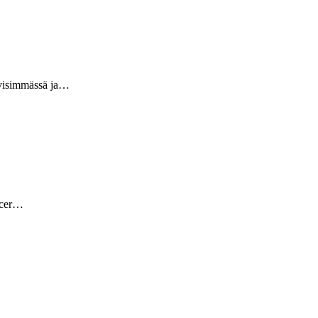
iivisimmässä ja…
occer…