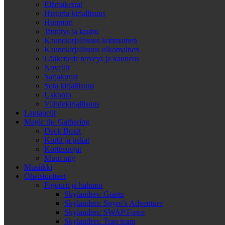
Elämäkerrat
Historia kirjallisuus
Huumori
Jännitys ja kauhu
Kaunokirjallisuus kotimainen
Kaunokirjallisuus ulkomainen
Lääketiede terveys ja kauneus
Novellit
Sarjakuvat
Sota kirjallisuus
Uskonto
Viihdekirjallisuus
Lautapelit
Magic the Gathering
Deck Boxit
Kortit ja pakat
Korttisuojat
Muut mtg
Musiikki
Oheistuotteet
Figuurit ja hahmot
Skylanders: Giants
Skylanders: Spyro’s Adventure
Skylanders: SWAP Force
Skylanders: Trap team