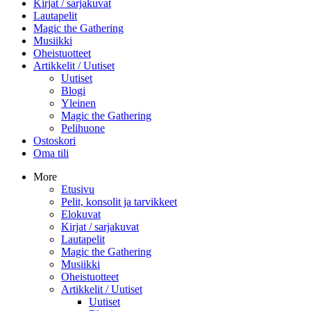
Kirjat / sarjakuvat
Lautapelit
Magic the Gathering
Musiikki
Oheistuotteet
Artikkelit / Uutiset
Uutiset
Blogi
Yleinen
Magic the Gathering
Pelihuone
Ostoskori
Oma tili
More
Etusivu
Pelit, konsolit ja tarvikkeet
Elokuvat
Kirjat / sarjakuvat
Lautapelit
Magic the Gathering
Musiikki
Oheistuotteet
Artikkelit / Uutiset
Uutiset