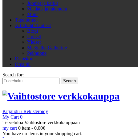
Juomat ja karkit
Maalaus ja rakentelu
Muut
Tapahtumat
Artikkelit / Uutiset
Blogi
Uutiset
Yleiset
Magic the Gathering
Pelihuone
Ostoskori
Oma tili
Search for:
Kirjaudu / Rekisteröidy
My Cart
0
Tervetuloa Vaihtostore verkkokauppaan
my cart
0 item -
0,00
€
You have no items in your shopping cart.