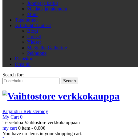
Juomat ja karkit
Maalaus ja rakentelu
Muut
Tapahtumat
Artikkelit / Uutiset
Blogi
Uutiset
Yleiset
Magic the Gathering
Pelihuone
Ostoskori
Oma tili
Search for:
Kirjaudu / Rekisteröidy
My Cart
0
Tervetuloa Vaihtostore verkkokauppaan
my cart
0 item -
0,00
€
You have no items in your shopping cart.