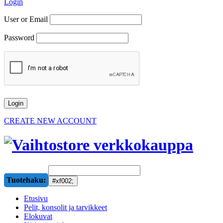
Login
User or Email
Password
CREATE NEW ACCOUNT
Tuotehaku:
Etusivu
Pelit, konsolit ja tarvikkeet
Elokuvat