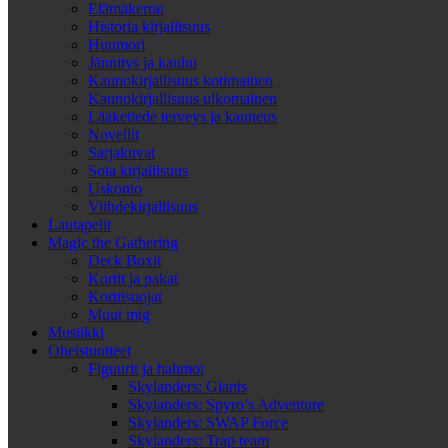
Elämäkerrat
Historia kirjallisuus
Huumori
Jännitys ja kauhu
Kaunokirjallisuus kotimainen
Kaunokirjallisuus ulkomainen
Lääketiede terveys ja kauneus
Novellit
Sarjakuvat
Sota kirjallisuus
Uskonto
Viihdekirjallisuus
Lautapelit
Magic the Gathering
Deck Boxit
Kortit ja pakat
Korttisuojat
Muut mtg
Musiikki
Oheistuotteet
Figuurit ja hahmot
Skylanders: Giants
Skylanders: Spyro’s Adventure
Skylanders: SWAP Force
Skylanders: Trap team