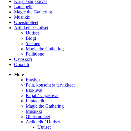
Kirjat / sarjakuvat
Lautapelit
Magic the Gathering
Musiikki
Oheistuotteet
Artikkelit / Uutiset
Uutiset
Blogi
Yleinen
Magic the Gathering
Pelihuone
Ostoskori
Oma tili
More
Etusivu
Pelit, konsolit ja tarvikkeet
Elokuvat
Kirjat / sarjakuvat
Lautapelit
Magic the Gathering
Musiikki
Oheistuotteet
Artikkelit / Uutiset
Uutiset