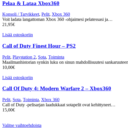
Pelaa & Lataa Xbox360
Konsoli / Tarvikkeet
,
Pelit
,
Xbox 360
Voit ladata langattoman Xbox 360 -ohjaimesi pelatessasi ja…
21,95
€
Lisää ostoskoriin
Call of Duty Finest Hour – PS2
Pelit
,
Playstation 2
,
Sota
,
Toiminta
Maailmanhistorian synkin luku on sinun mahdollisuutesi sankaruut
10,00
€
Lisää ostoskoriin
Call Of Duty 4: Modern Warfare 2 – Xbox360
Pelit
,
Sota
,
Toiminta
,
Xbox 360
Call of Duty -pelisarjan laadukkaat sotapelit ovat kehittyneet…
15,00
€
Valitse vaihtoehdoista