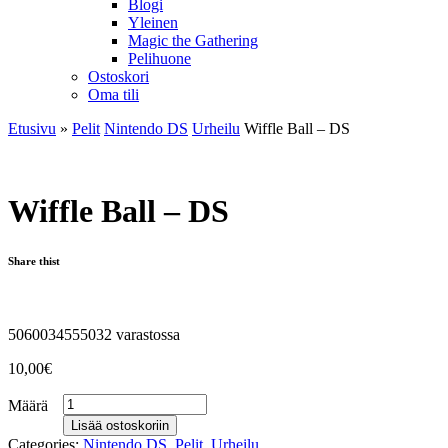
Blogi
Yleinen
Magic the Gathering
Pelihuone
Ostoskori
Oma tili
Etusivu
»
Pelit
Nintendo DS
Urheilu
Wiffle Ball – DS
Wiffle Ball – DS
Share thist
5060034555032 varastossa
10,00
€
Määrä
Lisää ostoskoriin
Categories:
Nintendo DS
,
Pelit
,
Urheilu
.