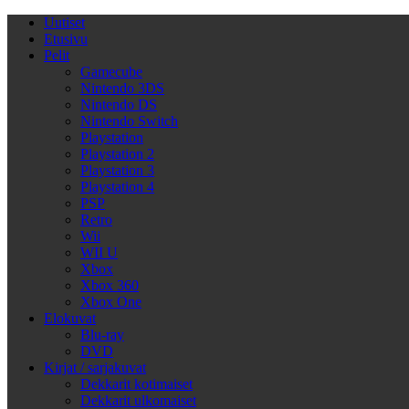
Uutiset
Etusivu
Pelit
Gamecube
Nintendo 3DS
Nintendo DS
Nintendo Switch
Playstation
Playstation 2
Playstation 3
Playstation 4
PSP
Retro
Wii
WII U
Xbox
Xbox 360
Xbox One
Elokuvat
Blu-ray
DVD
Kirjat / sarjakuvat
Dekkarit kotimaiset
Dekkarit ulkomaiset