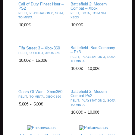
A
Call of Duty Finest Hour –
Battlefield 2: Modern
T
PS2
Combat – Xbox
,
,
,
,
,
,
H
PELIT
PLAYSTATION 2
SOTA
PELIT
SOTA
TOIMINTA
TOIMINTA
XBOX
E
R
10,00
€
10,00
€
I
N
G
Battlefield: Bad Company
Fifa Street 3 – Xbox360
– Ps3
,
,
M
PELIT
URHEILU
XBOX 360
,
,
,
PELIT
PLAYSTATION 3
SOTA
U
10,00
€
-
15,00
€
TOIMINTA
S
10,00
€
-
10,00
€
I
I
K
K
I
Battlefield 2: Modern
Gears Of War – Xbox360
Combat Ps2
,
,
PELIT
TOIMINTA
XBOX 360
,
,
,
PELIT
PLAYSTATION 2
SOTA
5,00
€
-
5,00
€
O
TOIMINTA
H
10,00
€
-
10,00
€
E
I
S
T