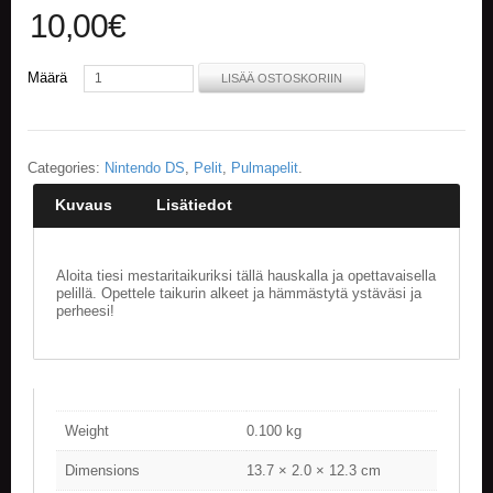
10,00
€
E
L
Määrä
O
LISÄÄ OSTOSKORIIN
K
U
V
A
Categories:
Nintendo DS
,
Pelit
,
Pulmapelit
.
T
Kuvaus
Lisätiedot
K
I
R
Aloita tiesi mestaritaikuriksi tällä hauskalla ja opettavaisella
J
pelillä. Opettele taikurin alkeet ja hämmästytä ystäväsi ja
A
perheesi!
T
/
S
A
R
J
Weight
0.100 kg
A
K
Dimensions
13.7 × 2.0 × 12.3 cm
U