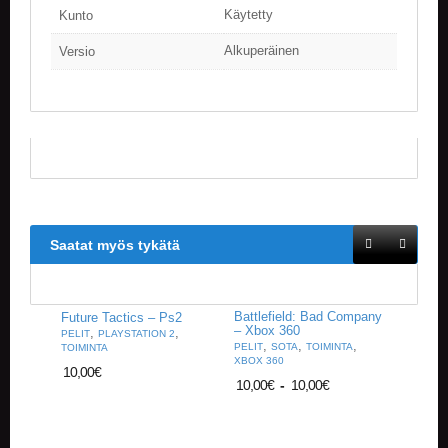
V
Käytetty
Kunto
A
T
Alkuperäinen
Versio
L
A
U
T
A
P
E
L
I
Saatat myös tykätä
T
M
A
Battlefield: Bad Company
Future Tactics – Ps2
G
– Xbox 360
,
,
PELIT
PLAYSTATION 2
,
,
,
I
PELIT
SOTA
TOIMINTA
TOIMINTA
XBOX 360
C
10,00
€
T
10,00
€
-
10,00
€
H
E
G