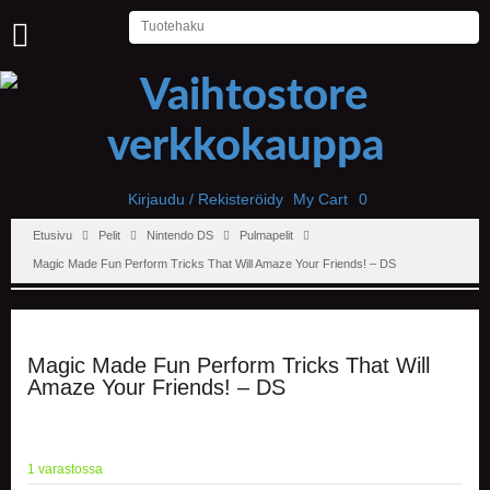
U
U
T
I
S
E
T
Kirjaudu / Rekisteröidy
My Cart
0
Etusivu
Pelit
Nintendo DS
Pulmapelit
E
T
Magic Made Fun Perform Tricks That Will Amaze Your Friends! – DS
U
S
I
V
U
Magic Made Fun Perform Tricks That Will
Amaze Your Friends! – DS
P
E
L
I
1 varastossa
T