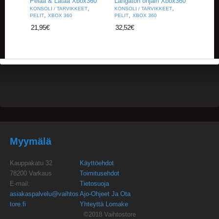
Pelaa & Lataa Xbox360
Langaton ohjain Xbox360
U
,
,
KONSOLI / TARVIKKEET
KONSOLI / TARVIKKEET
O
,
,
PELIT
XBOX 360
PELIT
XBOX 360
T
21,95
€
32,52
€
T
E
E
T
T
A
P
A
H
T
U
M
Myymälä
A
T
Kauppakatu 32
Käyttöehdot
78200 Varkaus
Toimitusehdot
A
E-mail:
Tietosuoja
R
asiakaspalvelu@vaihtos
Ajo-Ohjeet Ja Ota
T
I
tore.fi
Yhteyttä Lomake
K
©2018 Vaihtostore