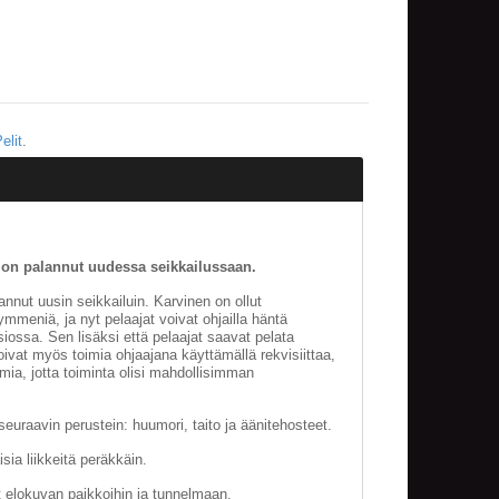
elit
.
 on palannut uudessa seikkailussaan.
nnut uusin seikkailuin. Karvinen on ollut
meniä, ja nyt pelaajat voivat ohjailla häntä
ossa. Sen lisäksi että pelaajat saavat pelata
vat myös toimia ohjaajana käyttämällä rekvisiittaa,
mia, jotta toiminta olisi mahdollisimman
seuraavin perustein: huumori, taito ja äänitehosteet.
isia liikkeitä peräkkäin.
 elokuvan paikkoihin ja tunnelmaan.