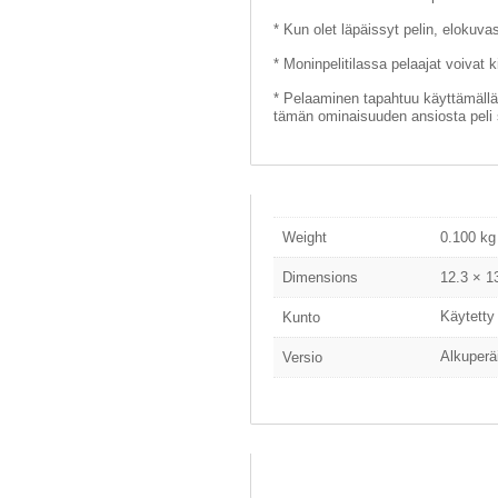
* Kun olet läpäissyt pelin, elokuvas
* Moninpelitilassa pelaajat voivat k
* Pelaaminen tapahtuu käyttämällä
tämän ominaisuuden ansiosta peli 
Weight
0.100 kg
Dimensions
12.3 × 1
Käytetty
Kunto
Alkuperä
Versio