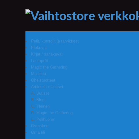
Pelit, konsolit ja tarvikkeet
Elokuvat
Kirjat / sarjakuvat
Lautapelit
Magic the Gathering
Musiikki
Oheistuotteet
Artikkelit / Uutiset
Uutiset
Blogi
Yleinen
Magic the Gathering
Pelihuone
Ostoskori
Oma tili