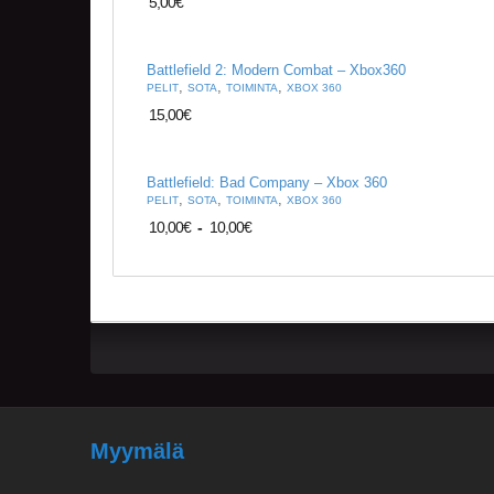
5,00
€
Battlefield 2: Modern Combat – Xbox360
,
,
,
PELIT
SOTA
TOIMINTA
XBOX 360
15,00
€
Battlefield: Bad Company – Xbox 360
,
,
,
PELIT
SOTA
TOIMINTA
XBOX 360
10,00
€
-
10,00
€
Myymälä