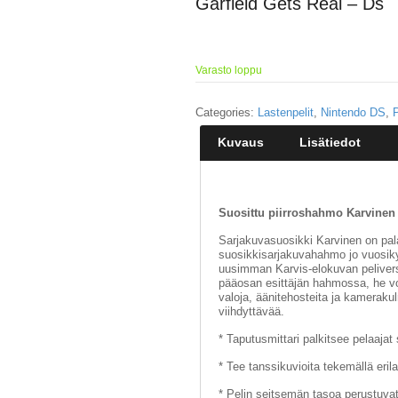
Garfield Gets Real – Ds
Varasto loppu
Categories:
Lastenpelit
,
Nintendo DS
,
P
Kuvaus
Lisätiedot
Suosittu piirroshahmo Karvinen
Sarjakuvasuosikki Karvinen on pala
suosikkisarjakuvahahmo jo vuosikym
uusimman Karvis-elokuvan peliversi
pääosan esittäjän hahmossa, he voi
valoja, äänitehosteita ja kamerakul
viihdyttävää.
* Taputusmittari palkitsee pelaajat 
* Tee tanssikuvioita tekemällä erila
* Pelin seitsemän tasoa perustuvat