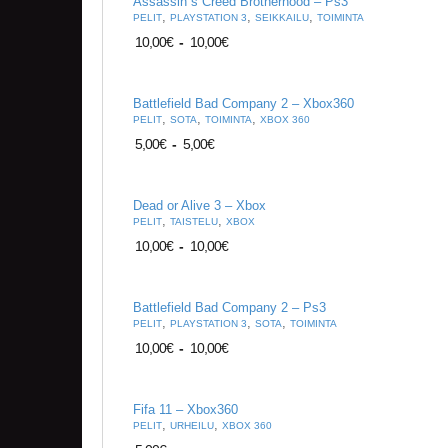
Assassin`s Creed Brotherhood – Ps3
,
,
,
PELIT
PLAYSTATION 3
SEIKKAILU
TOIMINTA
10,00
€
-
10,00
€
Battlefield Bad Company 2 – Xbox360
,
,
,
PELIT
SOTA
TOIMINTA
XBOX 360
5,00
€
-
5,00
€
Dead or Alive 3 – Xbox
,
,
PELIT
TAISTELU
XBOX
10,00
€
-
10,00
€
Battlefield Bad Company 2 – Ps3
,
,
,
PELIT
PLAYSTATION 3
SOTA
TOIMINTA
10,00
€
-
10,00
€
Fifa 11 – Xbox360
,
,
PELIT
URHEILU
XBOX 360