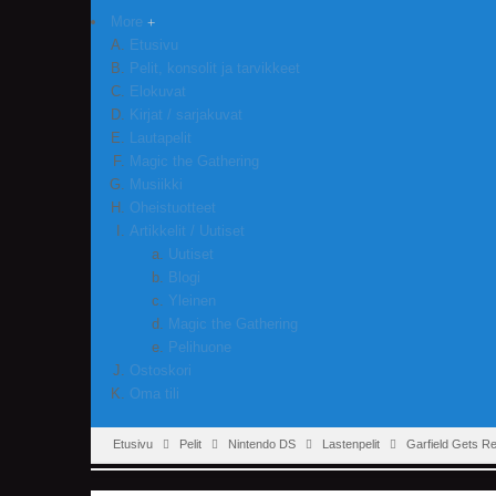
More
Etusivu
Pelit, konsolit ja tarvikkeet
Elokuvat
Kirjat / sarjakuvat
Lautapelit
Magic the Gathering
Musiikki
Oheistuotteet
Artikkelit / Uutiset
Uutiset
Blogi
Yleinen
Magic the Gathering
Pelihuone
Ostoskori
Oma tili
Etusivu
Pelit
Nintendo DS
Lastenpelit
Garfield Gets Re