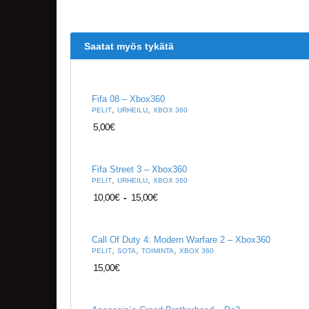
Saatat myös tykätä
Fifa 08 – Xbox360
,
,
PELIT
URHEILU
XBOX 360
5,00
€
Fifa Street 3 – Xbox360
,
,
PELIT
URHEILU
XBOX 360
10,00
€
-
15,00
€
Call Of Duty 4: Modern Warfare 2 – Xbox360
,
,
,
PELIT
SOTA
TOIMINTA
XBOX 360
15,00
€