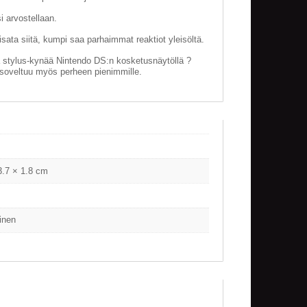
i arvostellaan.
isata siitä, kumpi saa parhaimmat reaktiot yleisöltä.
 stylus-kynää Nintendo DS:n kosketusnäytöllä ?
soveltuu myös perheen pienimmille.
3.7 × 1.8 cm
inen