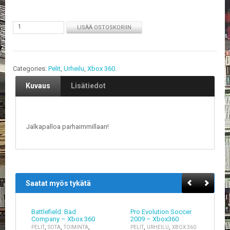
E
L
LISÄÄ OSTOSKORIIN
O
K
U
V
Categories:
Pelit
,
Urheilu
,
Xbox 360
.
A
T
Kuvaus
Lisätiedot
K
I
R
Jalkapalloa parhaimmillaan!
J
A
T
/
S
A
Saatat myös tykätä
R
J
A
Battlefield: Bad
Pro Evolution Soccer
K
Company – Xbox 360
2009 – Xbox360
U
,
,
,
,
,
PELIT
SOTA
TOIMINTA
PELIT
URHEILU
XBOX 360