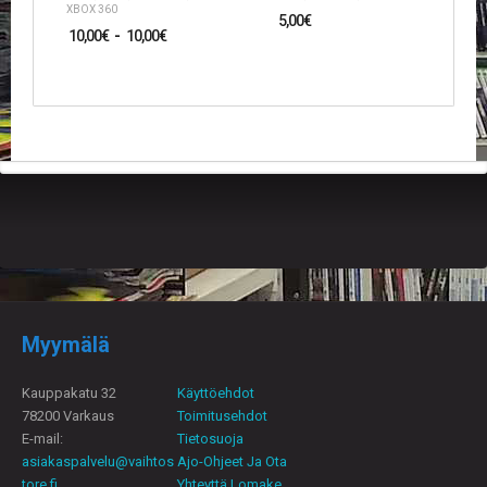
V
XBOX 360
5,00
€
A
10,00
€
-
10,00
€
T
L
A
U
T
A
P
E
L
I
T
M
A
Myymälä
G
I
Kauppakatu 32
Käyttöehdot
C
78200 Varkaus
Toimitusehdot
T
H
E-mail:
Tietosuoja
E
asiakaspalvelu@vaihtos
Ajo-Ohjeet Ja Ota
G
tore.fi
Yhteyttä Lomake