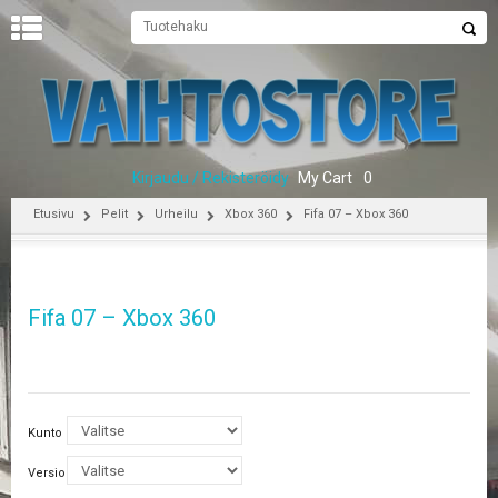
U
U
T
I
S
E
Kirjaudu / Rekisteröidy
My Cart
0
T
Etusivu
Pelit
Urheilu
Xbox 360
Fifa 07 – Xbox 360
E
T
U
S
Fifa 07 – Xbox 360
I
V
U
P
E
Kunto
L
I
Versio
T