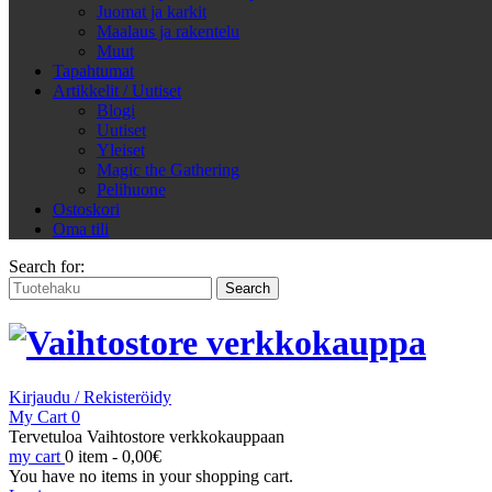
Juomat ja karkit
Maalaus ja rakentelu
Muut
Tapahtumat
Artikkelit / Uutiset
Blogi
Uutiset
Yleiset
Magic the Gathering
Pelihuone
Ostoskori
Oma tili
Search for:
Kirjaudu / Rekisteröidy
My Cart
0
Tervetuloa Vaihtostore verkkokauppaan
my cart
0 item -
0,00
€
You have no items in your shopping cart.