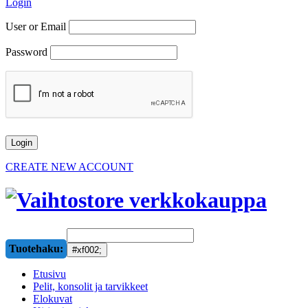
Login
User or Email
Password
CREATE NEW ACCOUNT
Tuotehaku:
Etusivu
Pelit, konsolit ja tarvikkeet
Elokuvat