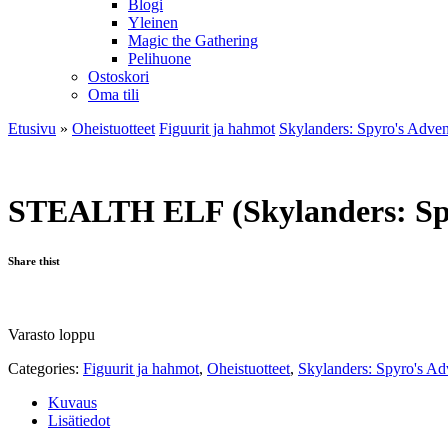
Blogi
Yleinen
Magic the Gathering
Pelihuone
Ostoskori
Oma tili
Etusivu
»
Oheistuotteet
Figuurit ja hahmot
Skylanders: Spyro's Adven
STEALTH ELF (Skylanders: Spy
Share thist
Varasto loppu
Categories:
Figuurit ja hahmot
,
Oheistuotteet
,
Skylanders: Spyro's Ad
Kuvaus
Lisätiedot