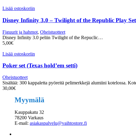
Lisää ostoskoriin
Disney Infinity 3.0 – Twilight of the Republic Play Set
Figuurit ja hahmot
,
Oheistuotteet
Disney Infinity 3.0 peliin Twilight of the Repuclic…
5,00
€
Lisää ostoskoriin
Poker set (Texas hold’em setti)
Oheistuotteet
Sisältää: 300 kappaletta pyöreitä pelimerkkejä alumiini kotelossa. Ko
30,00
€
Myymälä
Kauppakatu 32
78200 Varkaus
E-mail:
asiakaspalvelu@vaihtostore.fi