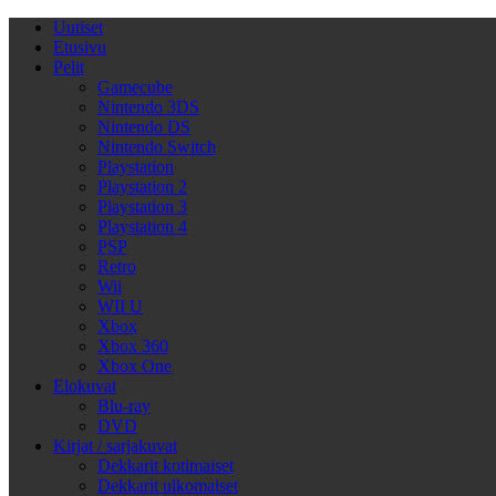
Uutiset
Etusivu
Pelit
Gamecube
Nintendo 3DS
Nintendo DS
Nintendo Switch
Playstation
Playstation 2
Playstation 3
Playstation 4
PSP
Retro
Wii
WII U
Xbox
Xbox 360
Xbox One
Elokuvat
Blu-ray
DVD
Kirjat / sarjakuvat
Dekkarit kotimaiset
Dekkarit ulkomaiset