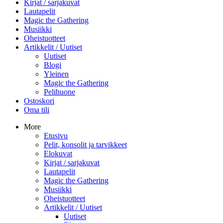
Kirjat / sarjakuvat
Lautapelit
Magic the Gathering
Musiikki
Oheistuotteet
Artikkelit / Uutiset
Uutiset
Blogi
Yleinen
Magic the Gathering
Pelihuone
Ostoskori
Oma tili
More
Etusivu
Pelit, konsolit ja tarvikkeet
Elokuvat
Kirjat / sarjakuvat
Lautapelit
Magic the Gathering
Musiikki
Oheistuotteet
Artikkelit / Uutiset
Uutiset