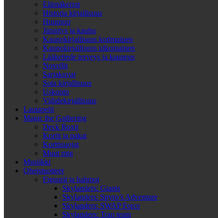
Elämäkerrat
Historia kirjallisuus
Huumori
Jännitys ja kauhu
Kaunokirjallisuus kotimainen
Kaunokirjallisuus ulkomainen
Lääketiede terveys ja kauneus
Novellit
Sarjakuvat
Sota kirjallisuus
Uskonto
Viihdekirjallisuus
Lautapelit
Magic the Gathering
Deck Boxit
Kortit ja pakat
Korttisuojat
Muut mtg
Musiikki
Oheistuotteet
Figuurit ja hahmot
Skylanders: Giants
Skylanders: Spyro’s Adventure
Skylanders: SWAP Force
Skylanders: Trap team