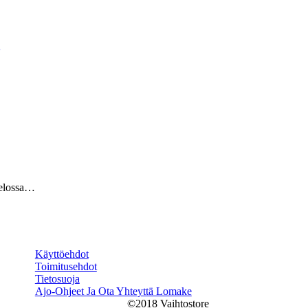
telossa…
Käyttöehdot
Toimitusehdot
Tietosuoja
Ajo-Ohjeet Ja Ota Yhteyttä Lomake
©2018 Vaihtostore