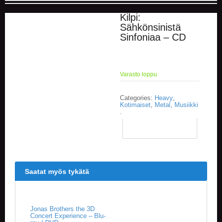
Kilpi:
E
Sähkönsinistä
L
Sinfoniaa – CD
O
K
U
V
A
Varasto loppu
T
Categories:
Heavy
,
K
Kotimaiset
,
Metal
,
Musiikki
I
.
R
J
A
T
/
S
Saatat myös tykätä
A
R
J
A
K
Jonas Brothers the 3D
Concert Experience – Blu-
U