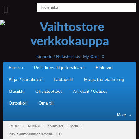
U
U
T
I
S
E
T
Kirjaudu / Rekisteröidy
My Cart
0
Etusivu
Pelit, konsolit ja tarvikkeet
Elokuvat
E
T
U
Kirjat / sarjakuvat
Lautapelit
Magic the Gathering
S
I
Musiikki
Oheistuotteet
Artikkelit / Uutiset
V
U
Ostoskori
Oma tili
P
More
E
L
Etusivu
Musiikki
Kotimaiset
Metal
I
Kilpi: Sähkönsinistä Sinfoniaa – CD
T