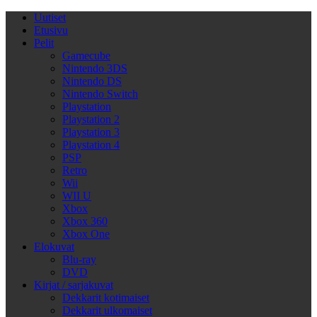
Uutiset
Etusivu
Pelit
Gamecube
Nintendo 3DS
Nintendo DS
Nintendo Switch
Playstation
Playstation 2
Playstation 3
Playstation 4
PSP
Retro
Wii
WII U
Xbox
Xbox 360
Xbox One
Elokuvat
Blu-ray
DVD
Kirjat / sarjakuvat
Dekkarit kotimaiset
Dekkarit ulkomaiset