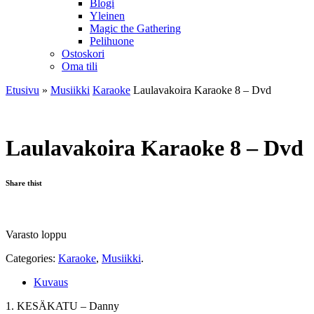
Blogi
Yleinen
Magic the Gathering
Pelihuone
Ostoskori
Oma tili
Etusivu
»
Musiikki
Karaoke
Laulavakoira Karaoke 8 – Dvd
Laulavakoira Karaoke 8 – Dvd
Share thist
Varasto loppu
Categories:
Karaoke
,
Musiikki
.
Kuvaus
1. KESÄKATU – Danny