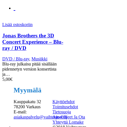
Lisää ostoskoriin
Jonas Brothers the 3D
Concert Experience – Blu-
ray / DVD
DVD / Blu-ray
,
Musiikki
Blu-ray julkaisu pitää sisällään
pidennetyn version konsertista
ja…
5,00
€
Myymälä
Kauppakatu 32
Käyttöehdot
78200 Varkaus
Toimitusehdot
E-mail:
Tietosuoja
asiakaspalvelu@vaihtostore.fi
Ajo-Ohjeet Ja Ota
Yhteyttä Lomake