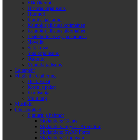
Elämäkerrat
Historia kirjallisuus
Huumori
Jännitys ja kauhu
Kaunokirjallisuus kotimainen
Kaunokirjallisuus ulkomainen
Lääketiede terveys ja kauneus
Novellit
Sarjakuvat
Sota kirjallisuus
Uskonto
Viihdekirjallisuus
Lautapelit
Magic the Gathering
Deck Boxit
Kortit ja pakat
Korttisuojat
Muut mtg
Musiikki
Oheistuotteet
Figuurit ja hahmot
Skylanders: Giants
Skylanders: Spyro’s Adventure
Skylanders: SWAP Force
Skylanders: Trap team