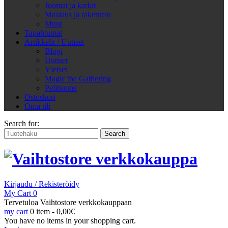
Juomat ja karkit
Maalaus ja rakentelu
Muut
Tapahtumat
Artikkelit / Uutiset
Blogi
Uutiset
Yleiset
Magic the Gathering
Pelihuone
Ostoskori
Oma tili
Search for:
Kirjaudu / Rekisteröidy
My Cart
0
Tervetuloa Vaihtostore verkkokauppaan
my cart
0 item -
0,00
€
You have no items in your shopping cart.