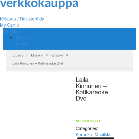
Kirjaudu / Rekisteröidy
My Cart
0
Etusivu
More
Etusivu
Etusivu
Musiikki
Karaoke
Laila Kinnunen – Kotikaraoke Dvd
Laila
Kinnunen –
Kotikaraoke
Dvd
Varasto loppu
Categories:
Karaoke
,
Musiikki
.