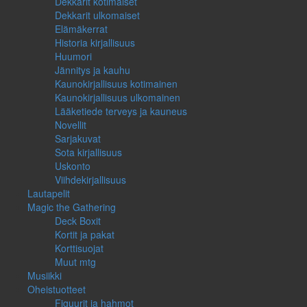
Dekkarit kotimaiset
Dekkarit ulkomaiset
Elämäkerrat
Historia kirjallisuus
Huumori
Jännitys ja kauhu
Kaunokirjallisuus kotimainen
Kaunokirjallisuus ulkomainen
Lääketiede terveys ja kauneus
Novellit
Sarjakuvat
Sota kirjallisuus
Uskonto
Viihdekirjallisuus
Lautapelit
Magic the Gathering
Deck Boxit
Kortit ja pakat
Korttisuojat
Muut mtg
Musiikki
Oheistuotteet
Figuurit ja hahmot