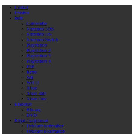
Uutiset
Etusivu
Pelit
Gamecube
Nintendo 3DS
Nintendo DS
Nintendo Switch
Playstation
Playstation 2
Playstation 3
Playstation 4
PSP
Retro
Wii
WII U
Xbox
Xbox 360
Xbox One
Elokuvat
Blu-ray
DVD
Kirjat / sarjakuvat
Dekkarit kotimaiset
Dekkarit ulkomaiset