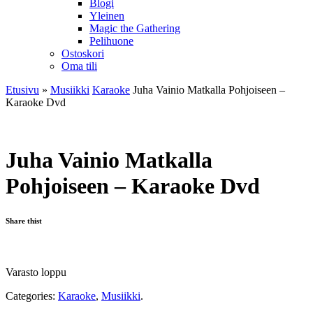
Blogi
Yleinen
Magic the Gathering
Pelihuone
Ostoskori
Oma tili
Etusivu
»
Musiikki
Karaoke
Juha Vainio Matkalla Pohjoiseen –
Karaoke Dvd
Juha Vainio Matkalla
Pohjoiseen – Karaoke Dvd
Share thist
Varasto loppu
Categories:
Karaoke
,
Musiikki
.