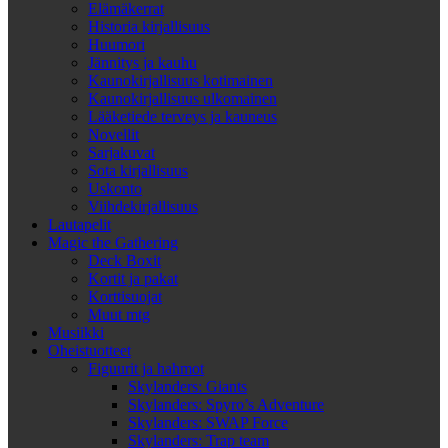
Elämäkerrat
Historia kirjallisuus
Huumori
Jännitys ja kauhu
Kaunokirjallisuus kotimainen
Kaunokirjallisuus ulkomainen
Lääketiede terveys ja kauneus
Novellit
Sarjakuvat
Sota kirjallisuus
Uskonto
Viihdekirjallisuus
Lautapelit
Magic the Gathering
Deck Boxit
Kortit ja pakat
Korttisuojat
Muut mtg
Musiikki
Oheistuotteet
Figuurit ja hahmot
Skylanders: Giants
Skylanders: Spyro’s Adventure
Skylanders: SWAP Force
Skylanders: Trap team