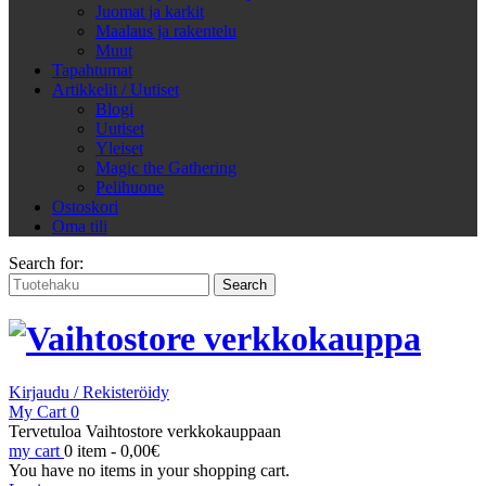
Juomat ja karkit
Maalaus ja rakentelu
Muut
Tapahtumat
Artikkelit / Uutiset
Blogi
Uutiset
Yleiset
Magic the Gathering
Pelihuone
Ostoskori
Oma tili
Search for:
Kirjaudu / Rekisteröidy
My Cart
0
Tervetuloa Vaihtostore verkkokauppaan
my cart
0 item -
0,00
€
You have no items in your shopping cart.