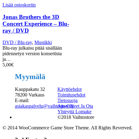
Lisää ostoskoriin
Jonas Brothers the 3D
Concert Experience – Blu-
ray / DVD
DVD / Blu-ray
,
Musiikki
Blu-ray julkaisu pitää sisällään
pidennetyn version konsertista
ja…
5,00
€
Myymälä
Kauppakatu 32
Käyttöehdot
78200 Varkaus
Toimitusehdot
E-mail:
Tietosuoja
asiakaspalvelu@vaihtostore.fi
Ajo-Ohjeet Ja Ota
Yhteyttä Lomake
©2018 Vaihtostore
© 2014 WooCommerce Game Store Theme. All Rights Reverved.