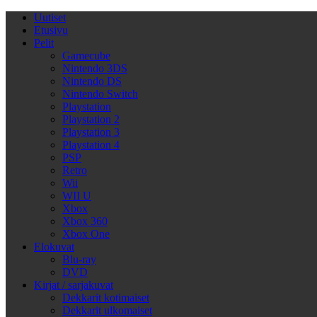
Uutiset
Etusivu
Pelit
Gamecube
Nintendo 3DS
Nintendo DS
Nintendo Switch
Playstation
Playstation 2
Playstation 3
Playstation 4
PSP
Retro
Wii
WII U
Xbox
Xbox 360
Xbox One
Elokuvat
Blu-ray
DVD
Kirjat / sarjakuvat
Dekkarit kotimaiset
Dekkarit ulkomaiset