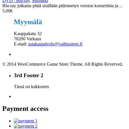
DVD / Blu-ray
,
Musiikki
Blu-ray julkaisu pitää sisällään pidennetyn version konsertista ja…
5,00
€
Myymälä
Kauppakatu 32
78200 Varkaus
E-mail:
asiakaspalvelu@vaihtostore.fi
© 2014 WooCommerce Game Store Theme. All Rights Reverved.
3rd Footer 2
Tässä on kakkonen
Payment access