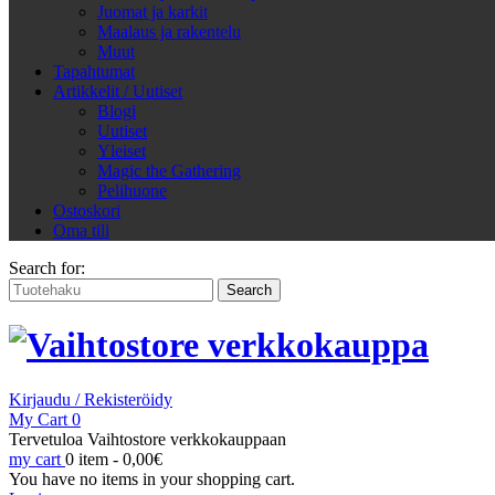
Juomat ja karkit
Maalaus ja rakentelu
Muut
Tapahtumat
Artikkelit / Uutiset
Blogi
Uutiset
Yleiset
Magic the Gathering
Pelihuone
Ostoskori
Oma tili
Search for:
Kirjaudu / Rekisteröidy
My Cart
0
Tervetuloa Vaihtostore verkkokauppaan
my cart
0 item -
0,00
€
You have no items in your shopping cart.