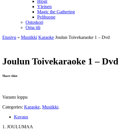
Blogi
Yleinen
Magic the Gathering
Pelihuone
Ostoskori
Oma tili
Etusivu
»
Musiikki
Karaoke
Joulun Toivekaraoke 1 – Dvd
Joulun Toivekaraoke 1 – Dvd
Share thist
Varasto loppu
Categories:
Karaoke
,
Musiikki
.
Kuvaus
1. JOULUMAA