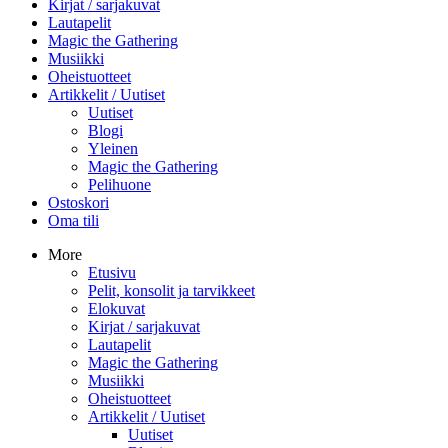
Kirjat / sarjakuvat
Lautapelit
Magic the Gathering
Musiikki
Oheistuotteet
Artikkelit / Uutiset
Uutiset
Blogi
Yleinen
Magic the Gathering
Pelihuone
Ostoskori
Oma tili
More
Etusivu
Pelit, konsolit ja tarvikkeet
Elokuvat
Kirjat / sarjakuvat
Lautapelit
Magic the Gathering
Musiikki
Oheistuotteet
Artikkelit / Uutiset
Uutiset