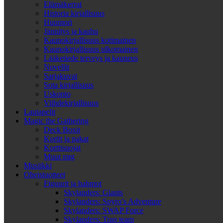
Elämäkerrat
Historia kirjallisuus
Huumori
Jännitys ja kauhu
Kaunokirjallisuus kotimainen
Kaunokirjallisuus ulkomainen
Lääketiede terveys ja kauneus
Novellit
Sarjakuvat
Sota kirjallisuus
Uskonto
Viihdekirjallisuus
Lautapelit
Magic the Gathering
Deck Boxit
Kortit ja pakat
Korttisuojat
Muut mtg
Musiikki
Oheistuotteet
Figuurit ja hahmot
Skylanders: Giants
Skylanders: Spyro’s Adventure
Skylanders: SWAP Force
Skylanders: Trap team