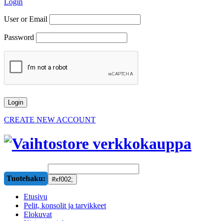
Login
User or Email
Password
CREATE NEW ACCOUNT
Tuotehaku:
Etusivu
Pelit, konsolit ja tarvikkeet
Elokuvat