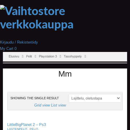
Kirjaudu / Rekisteröidy
My Cart
0
Etusivu
Pelit
Playstation 3
Tasohyppely
Mm
SHOWING THE SINGLE RESULT
Grid view
List view
LittleBigPlanet 2 – Ps3
,
,
LASTENPELIT
PELIT