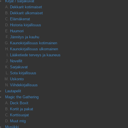
Kirjat / sarjakuvat
Dekkarit kotimaiset
Dekkarit ulkomaiset
Elämäkerrat
Historia kirjallisuus
Huumori
Jännitys ja kauhu
Kaunokirjallisuus kotimainen
Kaunokirjallisuus ulkomainen
Lääketiede terveys ja kauneus
Novellit
Sarjakuvat
Sota kirjallisuus
Uskonto
Viihdekirjallisuus
Lautapelit
Magic the Gathering
Deck Boxit
Kortit ja pakat
Korttisuojat
Muut mtg
Musiikki