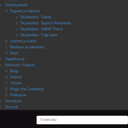
Oheistuotteet
Figuurit ja hahmot
Skylanders: Giants
Skylanders: Spyro’s Adventure
Skylanders: SWAP Force
Skylanders: Trap team
Juomat ja karkit
Maalaus ja rakentelu
Muut
Tapahtumat
Artikkelit / Uutiset
Blogi
Uutiset
Yleiset
Magic the Gathering
Pelihuone
Ostoskori
Oma tili