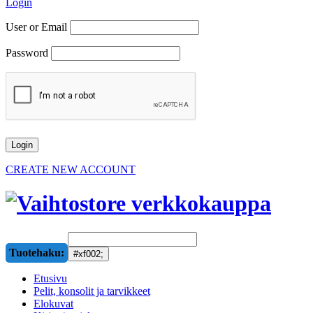
Login
User or Email
Password
CREATE NEW ACCOUNT
Tuotehaku:
Etusivu
Pelit, konsolit ja tarvikkeet
Elokuvat