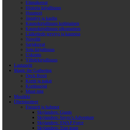
Elämäkerrat
Historia kirjallisuus
Huumori
Jännitys ja kauhu
Kaunokirjallisuus kotimainen
Kaunokirjallisuus ulkomainen
Lääketiede terveys ja kauneus
Novellit
Sarjakuvat
Sota kirjallisuus
Uskonto
Viihdekirjallisuus
Lautapelit
Magic the Gathering
Deck Boxit
Kortit ja pakat
Korttisuojat
Muut mtg
Musiikki
Oheistuotteet
Figuurit ja hahmot
Skylanders: Giants
Skylanders: Spyro’s Adventure
Skylanders: SWAP Force
Skylanders: Trap team