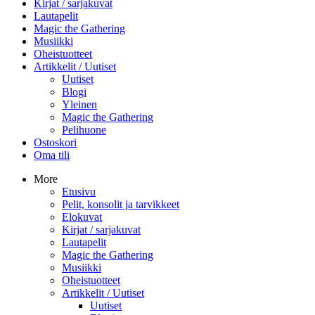
Kirjat / sarjakuvat
Lautapelit
Magic the Gathering
Musiikki
Oheistuotteet
Artikkelit / Uutiset
Uutiset
Blogi
Yleinen
Magic the Gathering
Pelihuone
Ostoskori
Oma tili
More
Etusivu
Pelit, konsolit ja tarvikkeet
Elokuvat
Kirjat / sarjakuvat
Lautapelit
Magic the Gathering
Musiikki
Oheistuotteet
Artikkelit / Uutiset
Uutiset