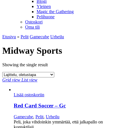
Blogi
Yleinen
Magic the Gathering
Pelihuone
Ostoskori
Oma tili
Etusivu
»
Pelit
Gamecube
Urheilu
Midway Sports
Showing the single result
Grid view
List view
Lisää ostoskoriin
Red Card Soccer – Gc
Gamecube
,
Pelit
,
Urheilu
Peli, joka vihdoinkin ymmärtää, että jalkapallo on
kontaktilaji.…