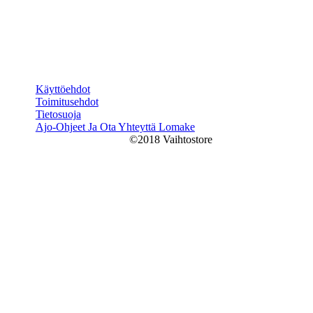
Käyttöehdot
Toimitusehdot
Tietosuoja
Ajo-Ohjeet Ja Ota Yhteyttä Lomake
©2018 Vaihtostore