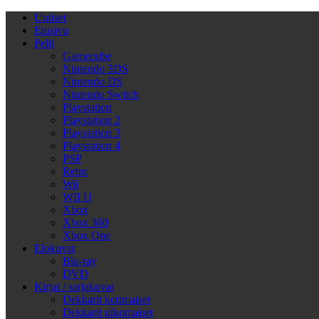
Uutiset
Etusivu
Pelit
Gamecube
Nintendo 3DS
Nintendo DS
Nintendo Switch
Playstation
Playstation 2
Playstation 3
Playstation 4
PSP
Retro
Wii
WII U
Xbox
Xbox 360
Xbox One
Elokuvat
Blu-ray
DVD
Kirjat / sarjakuvat
Dekkarit kotimaiset
Dekkarit ulkomaiset