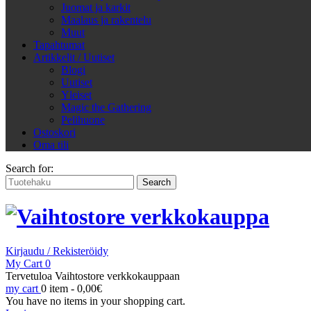
Juomat ja karkit
Maalaus ja rakentelu
Muut
Tapahtumat
Artikkelit / Uutiset
Blogi
Uutiset
Yleiset
Magic the Gathering
Pelihuone
Ostoskori
Oma tili
Search for:
Kirjaudu / Rekisteröidy
My Cart
0
Tervetuloa Vaihtostore verkkokauppaan
my cart
0 item -
0,00
€
You have no items in your shopping cart.