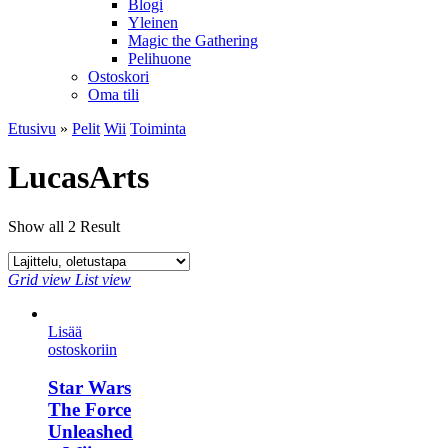
Blogi
Yleinen
Magic the Gathering
Pelihuone
Ostoskori
Oma tili
Etusivu
»
Pelit
Wii
Toiminta
LucasArts
Show all 2 Result
Grid view
List view
Lisää
ostoskoriin
Star Wars
The Force
Unleashed