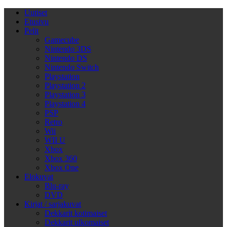
Uutiset
Etusivu
Pelit
Gamecube
Nintendo 3DS
Nintendo DS
Nintendo Switch
Playstation
Playstation 2
Playstation 3
Playstation 4
PSP
Retro
Wii
WII U
Xbox
Xbox 360
Xbox One
Elokuvat
Blu-ray
DVD
Kirjat / sarjakuvat
Dekkarit kotimaiset
Dekkarit ulkomaiset