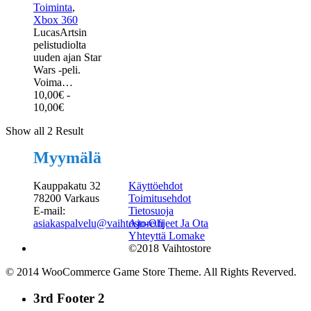
Toiminta
,
Xbox 360
LucasArtsin
pelistudiolta
uuden ajan Star
Wars -peli.
Voima…
10,00
€
-
10,00
€
Show all 2 Result
Myymälä
Kauppakatu 32
Käyttöehdot
78200 Varkaus
Toimitusehdot
E-mail:
Tietosuoja
asiakaspalvelu@vaihtostore.fi
Ajo-Ohjeet Ja Ota
Yhteyttä Lomake
©2018 Vaihtostore
© 2014 WooCommerce Game Store Theme. All Rights Reverved.
3rd Footer 2