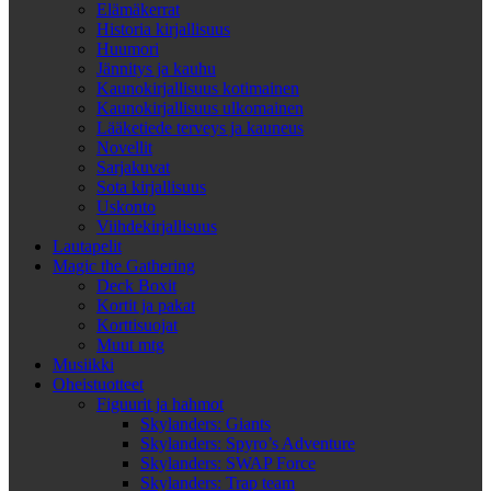
Elämäkerrat
Historia kirjallisuus
Huumori
Jännitys ja kauhu
Kaunokirjallisuus kotimainen
Kaunokirjallisuus ulkomainen
Lääketiede terveys ja kauneus
Novellit
Sarjakuvat
Sota kirjallisuus
Uskonto
Viihdekirjallisuus
Lautapelit
Magic the Gathering
Deck Boxit
Kortit ja pakat
Korttisuojat
Muut mtg
Musiikki
Oheistuotteet
Figuurit ja hahmot
Skylanders: Giants
Skylanders: Spyro’s Adventure
Skylanders: SWAP Force
Skylanders: Trap team