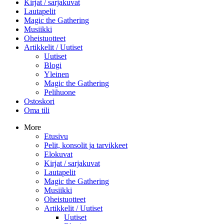
Kirjat / sarjakuvat
Lautapelit
Magic the Gathering
Musiikki
Oheistuotteet
Artikkelit / Uutiset
Uutiset
Blogi
Yleinen
Magic the Gathering
Pelihuone
Ostoskori
Oma tili
More
Etusivu
Pelit, konsolit ja tarvikkeet
Elokuvat
Kirjat / sarjakuvat
Lautapelit
Magic the Gathering
Musiikki
Oheistuotteet
Artikkelit / Uutiset
Uutiset