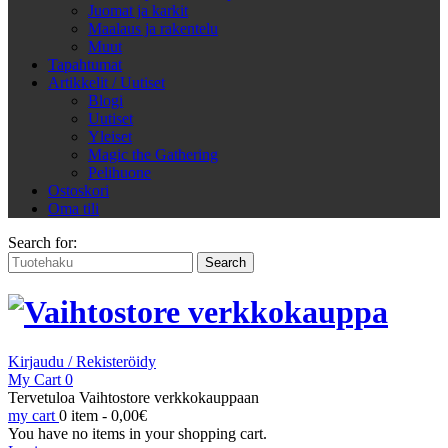
Juomat ja karkit
Maalaus ja rakentelu
Muut
Tapahtumat
Artikkelit / Uutiset
Blogi
Uutiset
Yleiset
Magic the Gathering
Pelihuone
Ostoskori
Oma tili
Search for:
Kirjaudu / Rekisteröidy
My Cart
0
Tervetuloa Vaihtostore verkkokauppaan
my cart
0 item -
0,00
€
You have no items in your shopping cart.