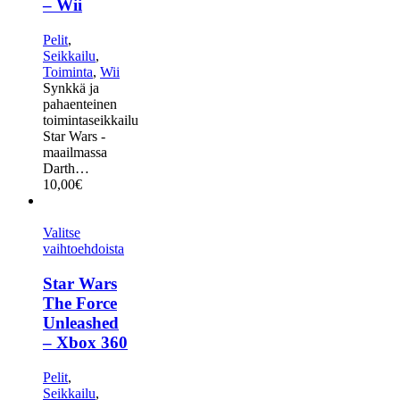
– Wii
Pelit
,
Seikkailu
,
Toiminta
,
Wii
Synkkä ja
pahaenteinen
toimintaseikkailu
Star Wars -
maailmassa
Darth…
10,00
€
Valitse
vaihtoehdoista
Star Wars
The Force
Unleashed
– Xbox 360
Pelit
,
Seikkailu
,